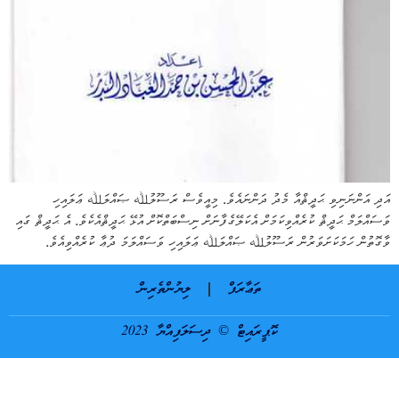
އަދި އަންނަނިވި ޙަދީޘްއާ މެދު ދަންނައެވެ. މިއީވެސް ރަސޫލުﷲ ޞައްލަﷲ ޢަލައިހި
ވަސައްލަމް ޙަދީޘް ކުރެއްވިކަމަށް އެކަލޭގެފާނަށް ނިސްބަތްކޮށް އުޅޭ ޙަދީޘްއެކެވެ. އެ ޙަދީޘް ގައި
ވާގޮތުން ހަމަކަށަވަރުން ރަސޫލުﷲ ޞައްލަﷲ ޢަލައިހި ވަސައްލަމަ ދުޢާ ކުރެއްވިއެވެ.
ތަޢާރަފް
ލިޔުންތެރިން
ކޮޕީރައިޓް © ދިސަލަފިއްޔާ 2023