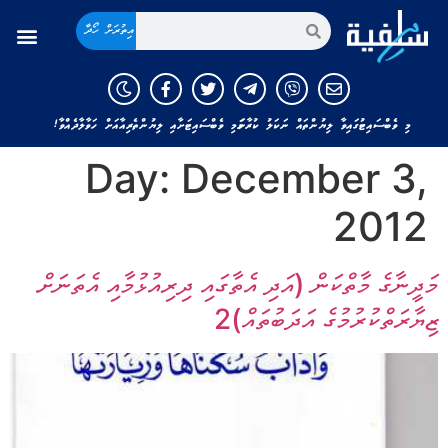
އިތުރަށް ހޯދާ
މި ވެބްސައިޓުގައިވާ ލިޔުންތައް ނަކަލު ކުރާނަމަ މި ވެބްސައިޓަށާއި ލިޔުންތެރިއާއަށް ހަވާލާދެއްވާ!
Day:
December 3,
2012
މަދީނާގެ މާތްކަން (އަދި އެތާގައި ދިރިއުޅުމާއި އެތަނަށް
ޒިޔާރަތްކުރުމުގެ އަދަބުތައް)2