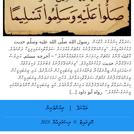
ޞަލަވާތް ކިޔެވުމުގެ މާތްކަން رسول الله صلّى الله عليه وسلّم حديث
ފުޅުކުރެއްވިއެވެ. “ތިމަންކަލޭގެފާނުގެ މައްޗަށް އެއްފަހަރު ޞަލަވާތްކިޔަވައިފިމީހާ ދަންނައެވެ.
މާތްﷲ އޭނާގެ މައްޗަށް ދިހަފަހަރު ރަޙުމަތްލައްވާނެއެވެ.” – أخرجه مسلم. އަދިވެސް
އެކަލޭގެފާނު حديث ފުޅުކުރެއްވިއެވެ. “ތިމަންކަލޭގެފާނުގެ ޤަބުރުފުޅު ވަކިވަގުތެއް
ކަނޑައަޅައިގެން ޒިޔާރަތްކުރާ ތަނެއްކަމުގައި ތިޔަބައިމީހުން ނުހަދާށެވެ. އަދި ތިޔަބައިމީހުން
ތިމަންކަލޭގެފާނުގެ މައްޗަށް ޞަލަވާތްކިޔަވާށެވެ. އެހެނީ ހަމަކަށަވަރުން ތިޔަބައިމީހުން
ކިޔަވާޞަލަވާތް ތިމަންކަލޭގެފާނުގެ އަރިހަށް ފޯރާނެއެވެ. އެއީ ތިޔަބައިމީހުން ކޮންމެތަނެއްގައި
ވީނަމަވެސްމެއެވެ.” رواه أبو داود […]
ތަޢާރަފް
ލިޔުންތެރިން
ކޮޕީރައިޓް © ދިސަލަފިއްޔާ 2023