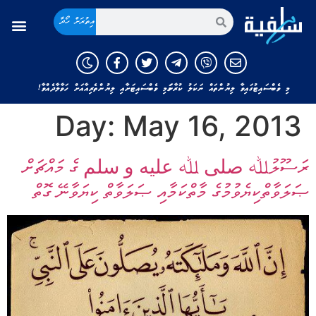
އިތުރަށް ހޯދާ
މި ވެބްސައިޓުގައިވާ ލިޔުންތައް ނަކަލު ކުރާނަމަ މި ވެބްސައިޓަށާއި ލިޔުންތެރިއާއަށް ހަވާލާދެއްވާ!
Day:
May 16, 2013
ރަސޫލުﷲ صلى ﷲ عليه و سلم ގެ މައްޗަށް
ޞަލަވާތްކިޔެވުމުގެ މާތްކަމާއި ޞަލަވާތް ކިޔަވާނޭ ގޮތް