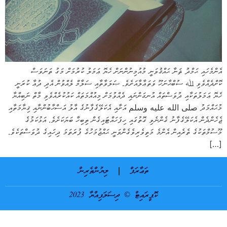
އެންމެހައި ޙަމްދު ޘަނާ ޙައްޤުވަނީ މުއުމިނުންނަށް ހެޔޮ ޢަމަލު ކުރުމަށް މަގު ތަނަވަސް
ކޮށްދެއްވެވި ﷲ ސުބްޙާނަހޫ ވަތަޢާލާއަށެވެ. ޞަލަވާތާއި ސަލާމް ލެއްވުން އެދި ދުޢާ ކުރަނީ
ހެޔޮ ޢަމަލުތަކާއި ދުވަސްތައް އުނގަންނައި ދެއްވުމަށް މިއުއްމަތައް ކައުކުރެއްވެވި މާތް ނަބިއްޔާ
މުޙައްމަދު صلى الله عليه وسلم އަށާއި އެކަލޭގެފާނުގެ އާލު އަސްޙާބުންނާއި ޤިޔާމަތާއި
ޖެހެންދެން އެކަލޭގެފާނު ގެންނެވި ގޮތުގައި ހިފަހައްޓައިގެން ތިބިހާ ބަޔަކަށެވެ. އަޅުކަމުގެ
މޫސުމްތަކުގެ ތެރެއިން އެންމެ މަތިވެރިވެގެންވަނީ ޙައްޖުމަހުގެ ފުރަތަމަ ދިހައިގެ ދުވަސްތަކެވެ.
[…]
ތަޢާރަފް
ލިޔުންތެރިން
ކޮޕީރައިޓް © ދިސަލަފިއްޔާ 2023