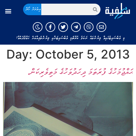
އިތުރަށް ހޯދާ
މި ވެބްސައިޓުގައިވާ ލިޔުންތައް ނަކަލު ކުރާނަމަ މި ވެބްސައިޓަށާއި ލިޔުންތެރިއާއަށް ހަވާލާދެއްވާ!
Day:
October 5, 2013
ޙައްޖުމަހުގެ ފުރަތަމަ ދިހަދުވަހުގެ މަތިވެރިކަން.