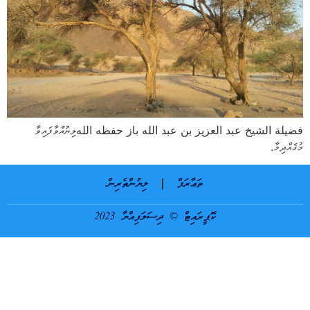
فضيلة الشيخ عبد العزيز بن عبد الله باز حفظه اللهލިޔުއްވާފައިވާ
މުޤައްދިމާ.
ތަޢާރަފް
ލިޔުންތެރިން
ކޮޕީރައިޓް © ދިސަލަފިއްޔާ 2023