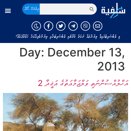
އިތުރަށް ހޯދާ
މި ވެބްސައިޓުގައިވާ ލިޔުންތައް ނަކަލު ކުރާނަމަ މި ވެބްސައިޓަށާއި ލިޔުންތެރިއާއަށް ހަވާލާދެއްވާ!
Day:
December 13,
2013
އަހްލުއްސުންނަތި ވަލްޖަމާޢަތުގެ ޢަޤީދާ 2