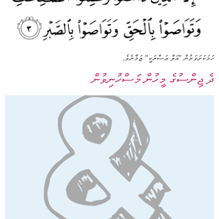
ހަމަކަށަވަރުން “އަލް ޢަޞްރަކީ” ޒަމާނެވެ.
ދެ ޖިންސުގެ މީހުން މަސްހުނިވުން