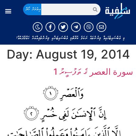
އިތުރަށް ހޯދާ
މި ވެބްސައިޓުގައިވާ ލިޔުންތައް ނަކަލު ކުރާނަމަ މި ވެބްސައިޓަށާއި ލިޔުންތެރިއާއަށް ހަވާލާދެއްވާ!
Day:
August 19, 2014
سورة العصر ގެ ތަފުސީރު 1