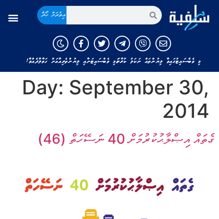
އިތުރަށް ހޯދާ
މި ވެބްސައިޓުގައިވާ ލިޔުންތައް ނަކަލު ކުރާނަމަ މި ވެބްސައިޓަށާއި ލިޔުންތެރިއާއަށް ހަވާލާދެއްވާ!
Day:
September 30,
2014
ގެތައް އިޞްލާޙުކުރުމަށް 40 ނަސޭހަތް (46)