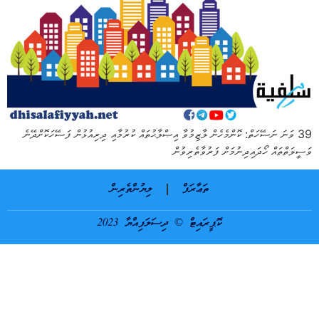
39 ވަނަ ނަސޭހަތް: ކޮންމެހެން ލާޒިމުވާ އިޞްލާޙުތައް ކުރުމާއި ދިރިއުޅުން ފަސޭހަކޮށްދޭނެ
ވަސީލަތްތައް ހޯދައިދިނުމަށް ފަރުވާތެރިވުން
ތަޢާރަފް
ލިޔުންތެރިން
ކޮޕީރައިޓް © ދިސަލަފިއްޔާ 2023