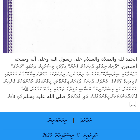
الحمد لله والصلاة والسلام على رسول الله وعلى آله وصبحه
أجمعين. “ދުނިޔެ ނިމުމާއި އާޚިރަތުގެ ފެށުން” މިފޮތަކީ މިސުރުޚީގެ ދަށުގައި “ދަރުމަ”
މަޖައްލާގައި ސިލްސިލާކޮށް އަޅުގަނޑު ލިޔަމުންދިޔަ ލިޔުންތަކުގެ މައްޗަށް ބިނާކޮށްގެން އެކުލަވައި
ލެވިފައިވާ ފޮތެކެވެ. ދެންފަހެ، އާޚިރަތް ދުވަހަށް އީމާންވުމަކީ އީމާންކަމުގެ ރުކުންތަކުގެ ތެރެއިން
ރުކުނެކެވެ. އެއީ އިސްލާމްދީނުގެ އަސާސީ ޢަޤީދާގެ ތެރޭގައި ހިމެނޭ ކަމެކެވެ. ﷲގެ
އެއްކައުވަންތަކަމަށް އީމާންވުމާއެކެ، އަދި މުޙައްމަދު صلى الله عليه وسلم އަކީ ﷲގެ
[…]
ތަޢާރަފް
ލިޔުންތެރިން
ކޮޕީރައިޓް © ދިސަލަފިއްޔާ 2023