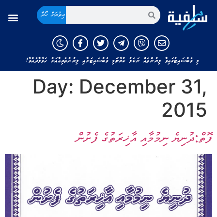
އިތުރަށް ހޯދާ
މި ވެބްސައިޓުގައިވާ ލިޔުންތައް ނަކަލު ކުރާނަމަ މި ވެބްސައިޓަށާއި ލިޔުންތެރިއާއަށް ހަވާލާދެއްވާ!
Day:
December 31,
2015
ފޮތް:ދުނިޔެ ނިމުމާއި އާޚިރަތުގެ ފެށުން