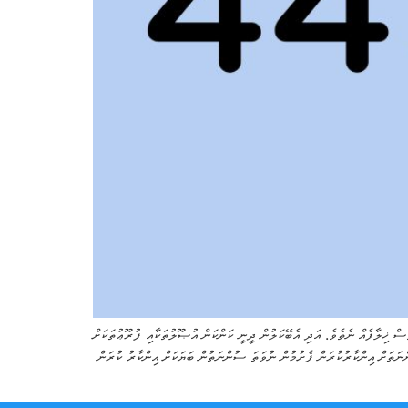
ެސް ޚިލާފެއް ނެތެވެ. އަދި އެބޭކަލުން ދީނީ ކަންކަން އުޞޫލުތަކާއި ފުރޫޢުތަކަށް
ަވެރިންގެ ބޮޑުން ފާޅުވެ މުޅި ސުންނަތަށް އިންކާރުކުރަން ފެށުމުން ނުވަތަ ސުންނަތުން ބަޔަކަށް އިންކާރު ކުރަން