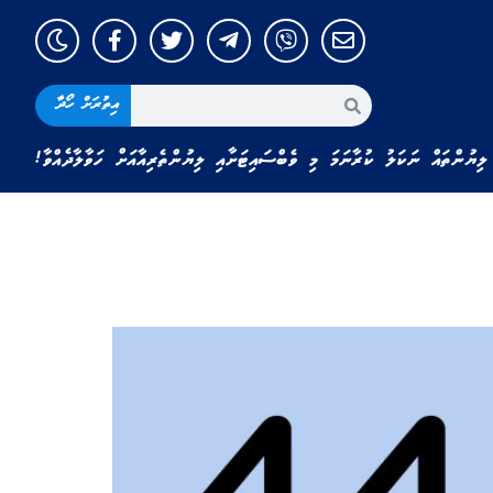
އިތުރަށް ހޯދާ
ލިޔުންތައް ނަކަލު ކުރާނަމަ މި ވެބްސައިޓަށާއި ލިޔުންތެރިއާއަށް ހަވާލާދެއްވާ!