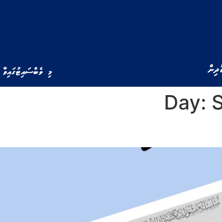
ުދިން
މި ވެބްސައިޓުގައިވާ 
Day: