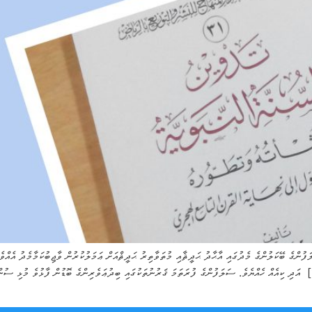
ފުންގެ ބޭކަލުންގެ މެދުގައި އާޙާދު ޙަދީޘާއި މުތަވާތިރު ޙަދީޘްއަށް ޢަމަލުކުރުން ވާޖިބުކަމާމެދު އެއްވ
ނުބައްސަވައެވެ. މި ހުރިހާ ބައިތަކަކީ އަލަށް އުފައްދާފައިވާ ބިދުޢަތަކެކެވެ. [1] އަދި ކިއެއް ހެއްޔެވެ. ސަލަފުންގެ ފުރަތަމަ ޤަރުނުތަކުގައި ބިދުޢ