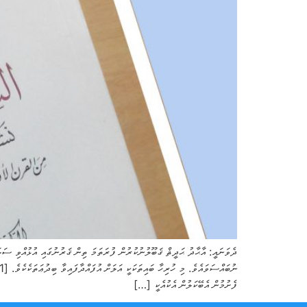
ދެވަނައީ: އާޙާދު ޙަދީޘް ޤަބޫލުނުކުރުން ފުރަތަމަ ތިން ޤަރުނުގައި އުޅުއްވި ސަލަ
ފެށުމުން އެބޭކަލުން އެކުއެކީ […]