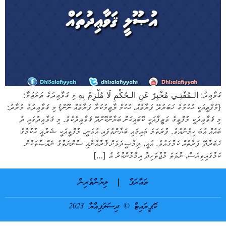
ޤަވާޢިދު: الـمُفْتِـي مُخْبِرٌ عَنِ الـحُكْمِ لَا مُلْزِمٌ بِهِ މި ޤަވާޢިދުގެ ތަރުޖަމާ:
{މުފްތީއަކީ ޙުކުމުގެ ޚަބަރުދޭ ފަރާތެއް، ޙުކުމް ލާޒިމުކުރާ ފަރާތެއް ނޫން} މި ޤަވާޢިދުގެ މުރާދު:
މި ޤަވާޢިދަކީ މުފްތީގެ ވަޒީފާއަކީ ކޮބައިކަން ބަޔާންކޮށްދޭ ޤަވާޢިދެކެވެ. މި ޤަވާޢިދުގައި ދެ
ބައެއް އެބަ ހިމެނެއެވެ. ފުރަތަމަ ބައިގައި ބަޔާންވެފައި އެވަނީ، މުފްތީއަކީ ޝަރުޢީ ޙުކުމުގެ
ޚަބަރުދޭ ފަރާތެއް ކަމުގައެވެ. އެއީ، ދިމާސީދަލަށް ޤުރުއާނާއި ސުންނަތުގެ ނައްޞުތަކުން
ކަމުގައިވިޔަސް، ނުވަތަ މުޖުތަހިދު އިމާމުންކުރެ އެ […]
ތަޢާރަފް
ލިޔުންތެރިން
ކޮޕީރައިޓް © ދިސަލަފިއްޔާ 2023