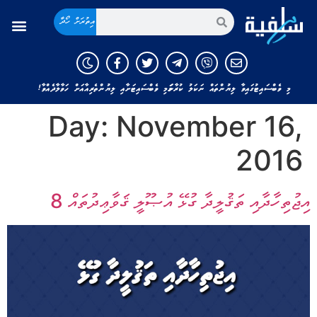
އިތުރަށް ހޯދާ
މި ވެބްސައިޓުގައިވާ ލިޔުންތައް ނަކަލު ކުރާނަމަ މި ވެބްސައިޓަށާއި ލިޔުންތެރިއާއަށް ހަވާލާދެއްވާ!
Day:
November 16,
2016
އިޖުތިހާދާއި ތަޤުލީދާ ގުޅޭ އުޞޫލީ ޤަވާޢިދުތައް 8