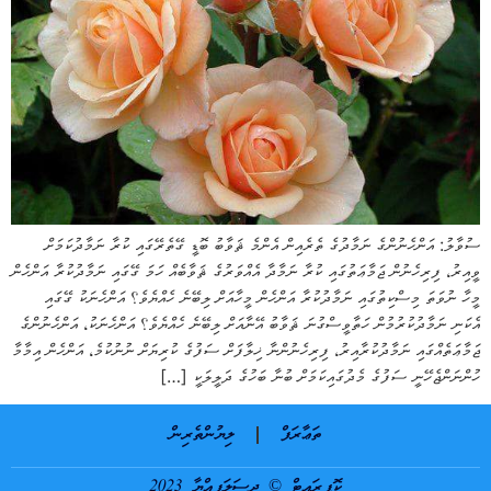
ސުވާލު: އަންހެނުންގެ ނަމާދުގެ ތެރެއިން އެންމެ ޘަވާބު ބޮޑީ ގޭތެރޭގައި ކުރާ ނަމާދުކަމަށް
ވީއިރު، ފިރިހެނުން ޖަމާޢަތުގައި ކުރާ ނަމާދާ އެއްވަރުގެ ޘަވާބެއް ހަމަ ގޭގައި ނަމާދުކުރާ އަންހެން
މީހާ ނުވަތަ މިސްކިތުގައި ނަމާދުކުރާ އަންހެން މީހާއަށް ލިބޭނެ ހެއްޔެވެ؟ އަންހެނަކު ގޭގައި
އެކަނި ނަމާދުކުރުމުން ހަތާވީސްގުނަ ޘަވާބު އޭނާއަށް ލިބޭނެ ހެއްޔެވެ؟ އަންހެނަކު، އަންހެނުންގެ
ޖަމާޢަތެއްގައި ނަމާދުކުރާއިރު، ފިރިހެނުންނާ ޚިލާފަށް ސަފުގެ ކުރިޔަށް ނުނުކުމެ، އަންހެން އިމާމާ
ހުންނަންޖެހޭނީ ސަފުގެ މެދުގައިކަމަށް ބުނާ ބަހުގެ ދަލީލަކީ […]
ތަޢާރަފް
ލިޔުންތެރިން
ކޮޕީރައިޓް © ދިސަލަފިއްޔާ 2023