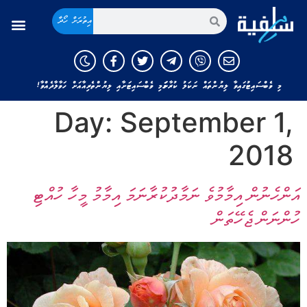
އިތުރަށް ހޯދާ
މި ވެބްސައިޓުގައިވާ ލިޔުންތައް ނަކަލު ކުރާނަމަ މި ވެބްސައިޓަށާއި ލިޔުންތެރިއާއަށް ހަވާލާދެއްވާ!
Day:
September 1,
2018
އަންހެނުން އިމާމުވެ ނަމާދުކުރާނަމަ އިމާމު މީހާ ހުއްޓި
ހުންނަން ޖެހޭތަން