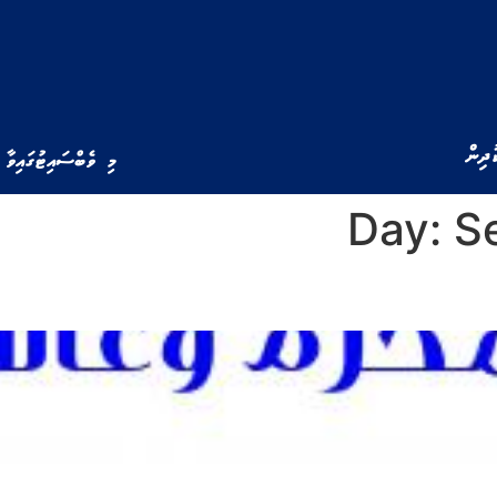
ުދިން
މި ވެބްސައިޓުގައިވާ 
Day:
S