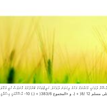
ާޝޫރާ ދުވަހަކީ މުޙައްރަމް މަހުގެ ދިހަވަނަ ދުވަހެވެ. ޙަދީޘްތަކުގެ ބޭރުފުށުގެ މާނަވެސް ހުރީ އެގޮތަށ
އަރިހުގައިވެސް މަޝްހޫރުގޮތަކީ މިއީއެވެ. ())) انظر: