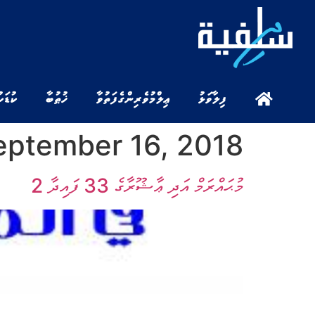
ފިލާވަޅު
ޢިލްމުވެރިންގެ ފަތުވާ
ޚުޠުބާ
ކުޑަކ
eptember 16, 2018
މުޙައްރަމް އަދި ޢާޝޫރާގެ 33 ފައިދާ 2