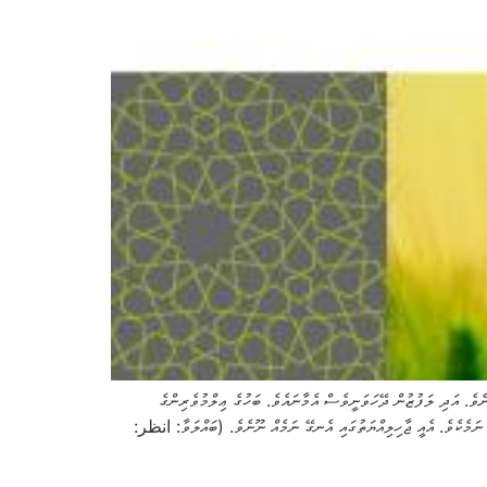
ެވެ. އަދި ލަފުޒުން ދޭހަވަނީވެސް އެމާނައެވެ. ބަހުގެ ޢިލްމުވެރިންގެ
 شرح النووي على مسلم 12 /8( » (، و «المجموع 383/6( » (.) 10- ޢާޝޫރާއަކީ އިސްލާމީ ނަމެކެވެ. އެއީ ޖާހިލިއްޔަތުގައި އެނގޭ ނަމެއް ނޫނެވެ. (ބައްލަވާ: انظر: