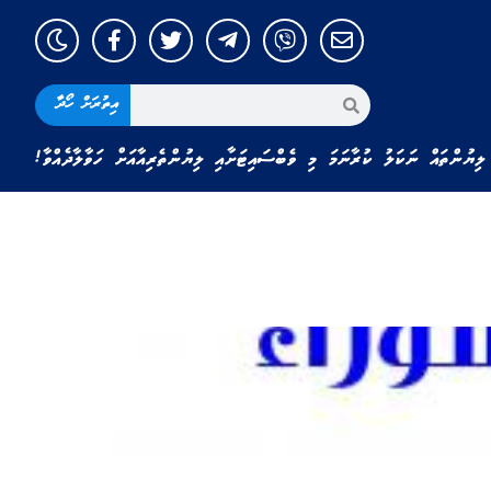
އިތުރަށް ހޯދާ
ލިޔުންތައް ނަކަލު ކުރާނަމަ މި ވެބްސައިޓަށާއި ލިޔުންތެރިއާއަށް ހަވާލާދެއްވާ!