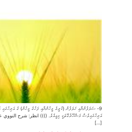
9- ސަލަފުންނާއި ޚަލަފުން (ކުރީގެ މީހުންނާއި ފަހުގެ މީހުން) ގެ އަރިހުގައި ޢ
[…]