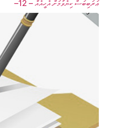
ޢަރަބިބަސް ކިޔެވުމަށް އެހީއެއް – 12–