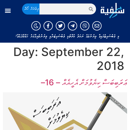
އިތުރަށް ހޯދާ
މި ވެބްސައިޓުގައިވާ ލިޔުންތައް ނަކަލު ކުރާނަމަ މި ވެބްސައިޓަށާއި ލިޔުންތެރިއާއަށް ހަވާލާދެއްވާ!
Day:
September 22,
2018
ޢަރަބިބަސް ކިޔެވުމަށް އެހީއެއް – 16–