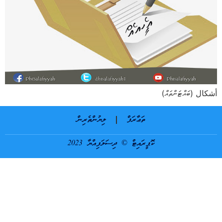
أشكال (ބައްޓަންތައް)
ތަޢާރަފް
ލިޔުންތެރިން
ކޮޕީރައިޓް © ދިސަލަފިއްޔާ 2023