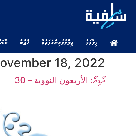
ފިލާވަޅު
ޢިލްމުވެރިންގެ ފަތުވާ
ޚުޠުބާ
ކުޑަކ
ovember 18, 2022
އޯޑިއޯ: الأربعون النووية – 30