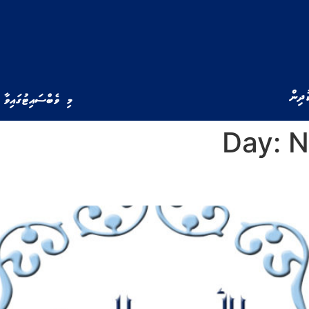
ުދިން
މި ވެބްސައިޓުގައިވާ 
Day:
N