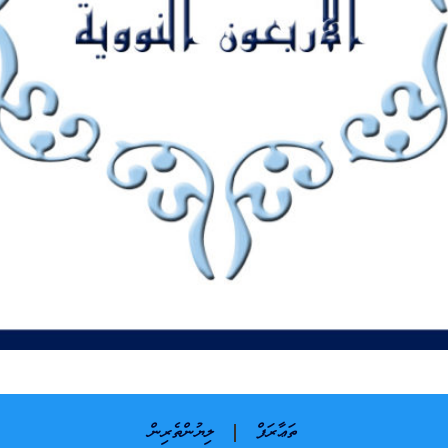
ތަޢާރަފް
ލިޔުންތެރިން