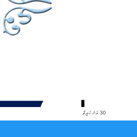
30 ވަނަ ޙަދީޘް