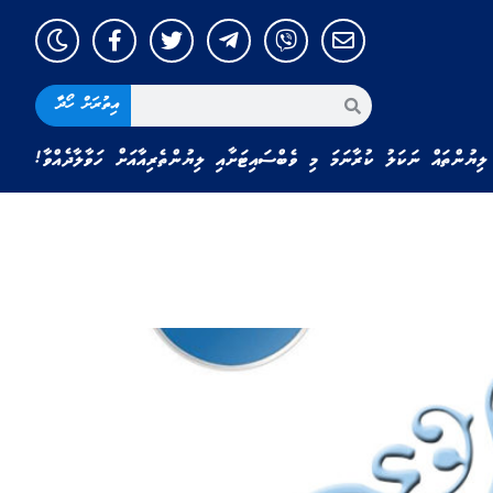
އިތުރަށް ހޯދާ
ލިޔުންތައް ނަކަލު ކުރާނަމަ މި ވެބްސައިޓަށާއި ލިޔުންތެރިއާއަށް ހަވާލާދެއްވާ!