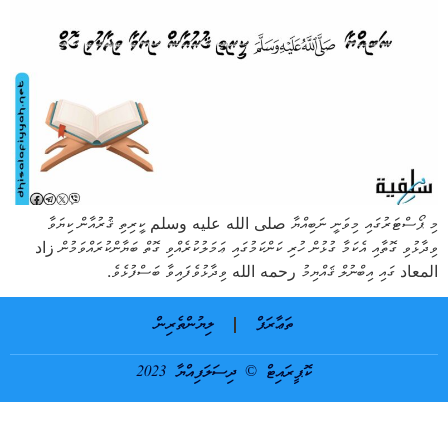
މި ޕޯސްޓަރުގައި މިވަނީ ނަބިއްޔާ صلى الله عليه وسلم ކީރިތި ޤުރުއާން ކިޔަވާ
ވިދާޅުވި ގޮތާއި އެކަމާ ގުޅުން ހުރި ކަންކަމުގައި ޢަމަލުކުރެއްވި ގޮތް ބަޔާންކުރައްވަމުން زاد
المعاد ގައި އިބްނުލް ޤައްޔިމު رحمه الله ވިދާޅުވެފައިވާ ބަސްފުޅެވެ.
ތަޢާރަފް
ލިޔުންތެރިން
ކޮޕީރައިޓް © ދިސަލަފިއްޔާ 2023