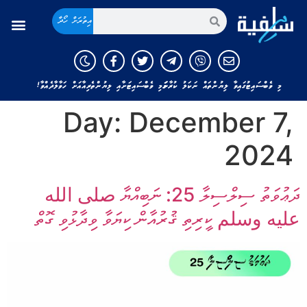
އިތުރަށް ހޯދާ
މި ވެބްސައިޓުގައިވާ ލިޔުންތައް ނަކަލު ކުރާނަމަ މި ވެބްސައިޓަށާއި ލިޔުންތެރިއާއަށް ހަވާލާދެއްވާ!
Day:
December 7,
2024
ދަޢުވަތު ސިލްސިލާ 25: ނަބިއްޔާ صلى الله
عليه وسلم ކީރިތި ޤުރުއާން ކިޔަވާ ވިދާޅުވި ގޮތް