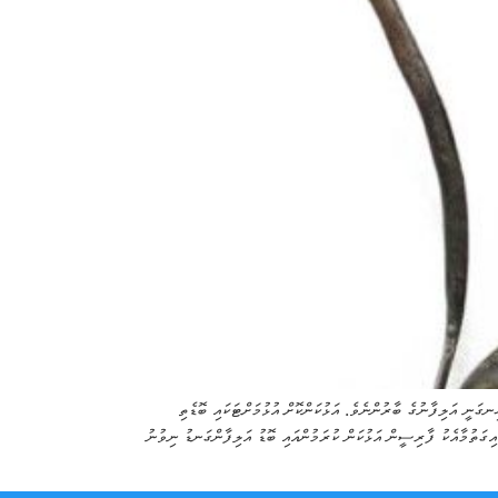
ިނގަނީ އަލިފާނުގެ ބާރުންނެވެ. އަޅުކަންކޮށް އުޅުމަށްޓަކައި ބޮޑެތި
އިގަތުމާއެކު ފާރިސީން އަޅުކަން ކުރަމުންއައި ބޮޑު އަލިފާންގަނޑު ނިވުނު