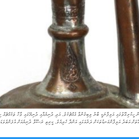
ް ހީކުރިގޮތުގައި އަލިފާނަކީ ބާރު ލިބިގެންވާ އެއްޗެކެވެ. އަދި ދުނިޔެއާއި ދުނިޔޭގައި ވާހާ ތަކެއްޗެއް ހ
ޮތަށް އަބަދު އަލިފާންގަނޑުތަކަށް ދަރުއަޅައި އަންދާ ހެދިއެވެ. ކީރިތި ރަސޫލާ ދުނިޔެއަށް އުފަންވެވަޑަ