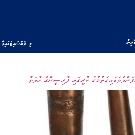
ުދިން
މި ވެބްސައިޓުގައިވާ 
ެވަޑައިގަތުމުގެ ކުރީގައި ފާރިސީންގެ ހާލަތު