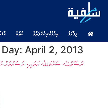
ފިލާވަޅު
ޢިލްމުވެރިންގެ ފަތުވާ
ޚުޠުބާ
ކުޑަކ
Day:
April 2, 2013
ރަސޫލުﷲ ޞައްލަﷲ ޢަލައިހި ވަސައްލަމް އުފަންވ