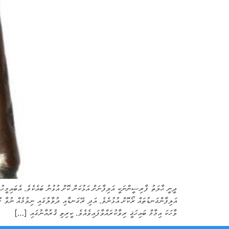
ދީނީ ޙާލަތު ފާރިސީންނަކީ އަލިފާނަށް އަޅުކަން ކޮށް އުޅުނު ބައެކެވެ. އެބައިމީހުނ
އަލިފާންގަނޑުތައް ރޯކޮށް އުޅުނެވެ. އަދި ރޭގަނޑާއި ދުވާލުގައި ނިވުމެއް ނުވާ ގ
ވާހަކަ އިމާމް ބައިހަޤީ ރިވާކުރައްވާފައިވެއެވެ. ކީރިތި ޤުރުއާނުގައި […]