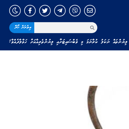
އިތުރަށް ހޯދާ
ލިޔުންތައް ނަކަލު ކުރާނަމަ މި ވެބްސައިޓަށާއި ލިޔުންތެރިއާއަށް ހަވާލާދެއްވާ!