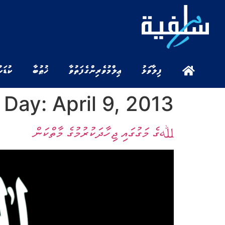
ފިލާވަޅު
ޢިލްމުވެރިންގެ ފަތުވާ
ޚުޠުބާ
ކުޑަކ
Day:
April 9, 2013
ﷲގެ މަގުގައި ޖިހާދަކުރުމުގެ މާތްކަން