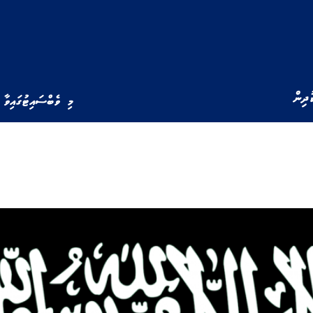
ުދިން
މި ވެބްސައިޓުގައިވާ 