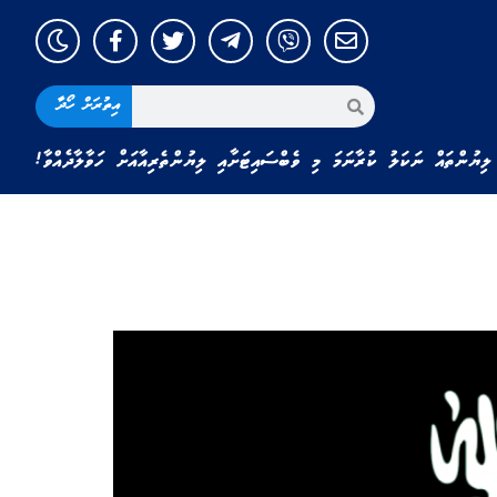
އިތުރަށް ހޯދާ
ލިޔުންތައް ނަކަލު ކުރާނަމަ މި ވެބްސައިޓަށާއި ލިޔުންތެރިއާއަށް ހަވާލާދެއްވާ!