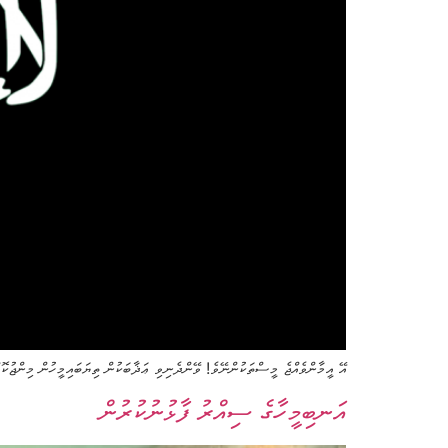
އޭ އީމާންވެއްޖެ މީސްތަކުންނޭވެ! ވޭންދެނިވި ޢަޛާބަކުން ތިޔަބައިމީހުން މިންޖުކޮ
އަނބިމީހާގެ ސިއްރު ފާޅުނުކުރުން