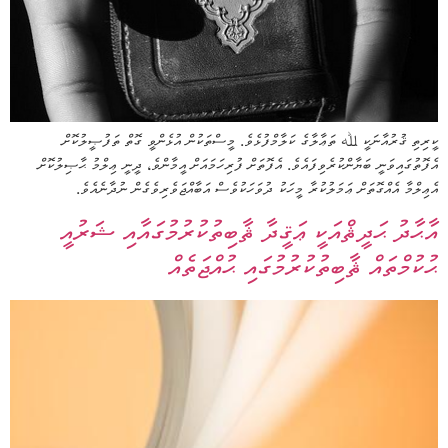
ކީރިތި ޤުރުއާނަކީ ﷲ ތަޢާލާގެ ކަލާމްފުޅެވެ. މީސްތަކުން އުޅެންވީ ގޮތް ތަފުޞީލުކޮށް
އެފޮތުގައިވަނީ ބަޔާންކުރެވިފައެވެ. އެފޮތަށް ފުރިހަމައަށް އީމާންވެ، ދީނީ ޢިލްމު ޙާޞިލުކޮށް
އެޢިލްމާ އެއްގޮތަށް ޢަމަލުކުރާ މީހަކު ދުވަހަކުވެސް އަބާއްޖަވެރިވެގެން ނުދާނެއެވެ.
އާޙާދު ޙަދީޘްއަކީ ޢަޤީދާ ޘާބިތުކުރުމުގައާއި ޝަރުއީ
ޙުކުމްތައް ޘާބިތުކުރުމުގައި ޙުއްޖަތެއް