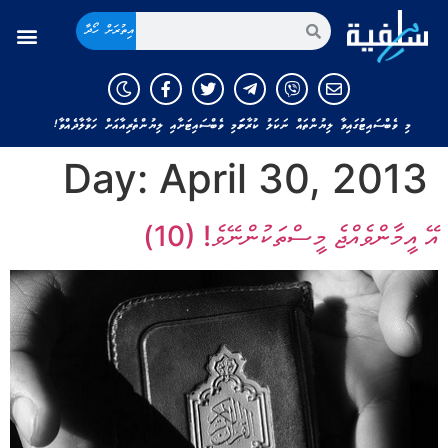
އިތުރަށް ހޯދާ
މި ވެބްސައިޓުގައިވާ ލިޔުންތައް ނަކަލު ކުރާނަމަ މި ވެބްސައިޓަށާއި ލިޔުންތެރިއާއަށް ހަވާލާދެއްވާ!
Day:
April 30, 2013
އޭ އީމާންވެއްޖެ މީސްތަކުންނޭވެ! (10)