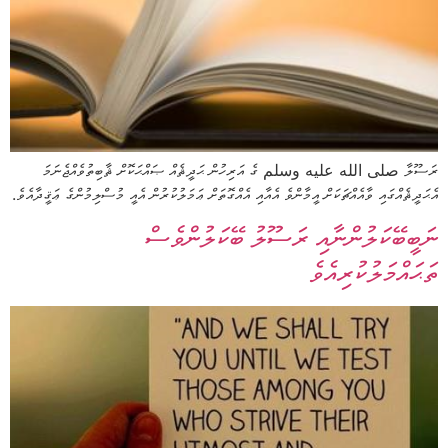
ރަސޫލާ صلى الله عليه وسلم ގެ އަރިހުން ޙަދީޘެއް ޞައްޙަކޮށް ޘާބިތުވެއްޖެނަމަ
އެޙަދީޘެއްގައި ވާއެއްޗަކަށް އީމާންވެ އެއާއި އެއްގޮތަށް ޢަމަލުކުރުން އެއީ މުސްލިމުންގެ ޢަޤީދާއެވެ.
ނަބީބޭކަލުންނާއި ރަސޫލު ބޭކަލުންވެސް
ތަޙައްމަލުކުރިއެވެ