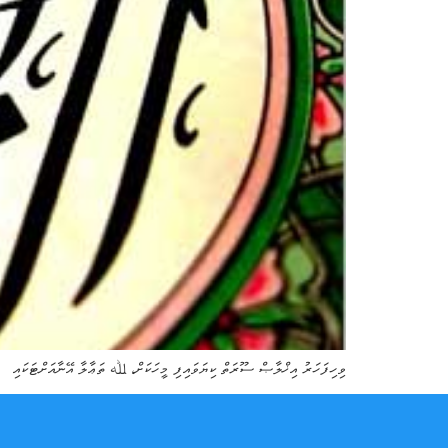
ވިހިފަހަރު އިޚްލާޞް ސޫރަތް ކިޔަވައިފި މީހަކަށް، ﷲ ތަޢާލާ އޭނާއަށްޓަކައި