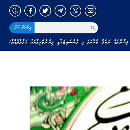
އިތުރަށް ހޯދާ
ލިޔުންތައް ނަކަލު ކުރާނަމަ މި ވެބްސައިޓަށާއި ލިޔުންތެރިއާއަށް ހަވާލާދެއްވާ!