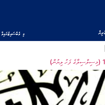
ުދިން
މި ވެބްސައިޓުގައިވާ 