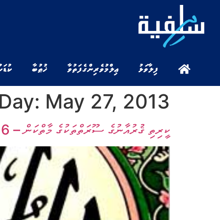
ފިލާވަޅު
ޢިލްމުވެރިންގެ ފަތުވާ
ޚުޠުބާ
ކުޑަކ
Day:
May 27, 2013
ކީރިތި ޤުރުއާނުގެ ސޫރަތްތަކުގެ މާތްކަން – 16 (މިސިލްސިލާގެ ފަހު ލިޔުން)