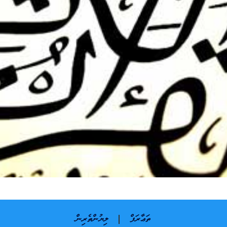
ތަޢާރަފް
ލިޔުންތެރިން