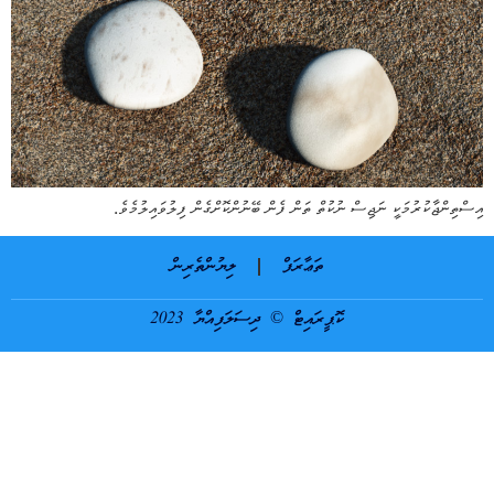
އިސްތިންޖާކުރުމަކީ ނަޖިސް ނުކުތް ތަން ފެން ބޭނުންކޮށްގެން ފިލުވައިލުމެވެ.
ތަޢާރަފް
ލިޔުންތެރިން
ކޮޕީރައިޓް © ދިސަލަފިއްޔާ 2023