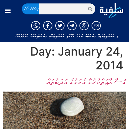
އިތުރަށް ހޯދާ
މި ވެބްސައިޓުގައިވާ ލިޔުންތައް ނަކަލު ކުރާނަމަ މި ވެބްސައިޓަށާއި ލިޔުންތެރިއާއަށް ހަވާލާދެއްވާ!
Day:
January 24,
2014
ޤަޟާ ޙާޖަތްކުރުމާ އެކަމުގެ އަދަބުތައް