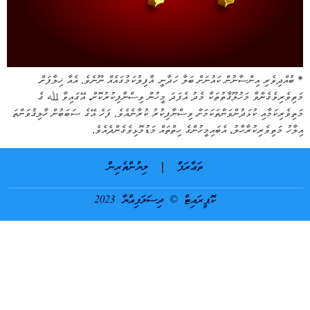
* ބުއްދިވެރި އިންސާނުން ކައުނަށް ބަލާ ހަދާނީ ޣާފިލުކަމުގައެއް ނޫނެވެ. އެއާ ޚިލާފަށް
މަތިވެރިވެގެންވާ މަޚުލޫޤާތުތަކާ މެދު އެފަދަ މީހުން ވިސްނާފިކުރުކޮށް، އޭގައިވާ ﷲ ގެ
މަތިވެރިކަމާއި ކުޅަދުންވަންތަކަމަށް ވިސްނާފިކުރު ކުރާނެއެވެ. ފަހެ އޭގެ ސަބަބުން ޚާލިޤުވަންތަ
އިލާހު މަތިވެރިކުރާޙާލު، އެބައިމީހުންގެ ހިތްތައް މަޑުމޮޅިވެގެންދެއެވެ.
ތަޢާރަފް
ލިޔުންތެރިން
ކޮޕީރައިޓް © ދިސަލަފިއްޔާ 2023