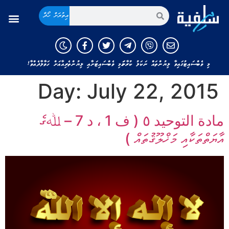
އިތުރަށް ހޯދާ
މި ވެބްސައިޓުގައިވާ ލިޔުންތައް ނަކަލު ކުރާނަމަ މި ވެބްސައިޓަށާއި ލިޔުންތެރިއާއަށް ހަވާލާދެއްވާ!
Day:
July 22, 2015
مادة التوحيد ٥ ( ف 1 ، د 7 – ﷲގެ
އާޔަތްތަކާއި މަޚްލޫޤުތައް )