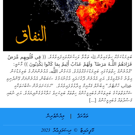
ބަލިމަޑުކަމެއް ހިތުގައިވުން ﷲ ތަޢާލާ ވަޙިކުރައްވައިފައިވެއެވެ. (( فِي قُلُوبِهِم مَّرَضٌ
فَزَادَهُمُ اللَّـهُ مَرَضًا ۖ وَلَهُمْ عَذَابٌ أَلِيمٌ بِمَا كَانُوا يَكْذِبُونَ )) މާނައީ:
“އެއުރެންގެ ހިތްތަކުގައި ބަލިމަޑުކަމެއްވެއެވެ. އެކަމުން، اللَّه، އެއުރެންނަށް އެ ބަލިމަޑުކަން
އިތުރު ކުރެއްވިއެވެ. އަދި އެއުރެން ދޮގުހަދައި އުޅުނުކަމުގެ ސަބަބުން، އެއުރެންނަށް ވޭންދެނިވި
عذاب ހުށްޓެވެ.” އިބުނުލް ޤައްޔިމް ވިދާޅުވެފައިވެއެވެ. “ހަމަކަށަވަރުން ޝުބުހަތަކާއި
ޝަހްވަތްތަކުގެ ބަލިތަކުން އެބައިމީހުންގެ ހިތްތައް ބަލިކަށިވެ ހަލާކުވެގެންދިޔައެވެ. އަދި ނުބައި
ޤަޞްދުތައް އެބައިމީހުންގެ […]
ތަޢާރަފް
ލިޔުންތެރިން
ކޮޕީރައިޓް © ދިސަލަފިއްޔާ 2023