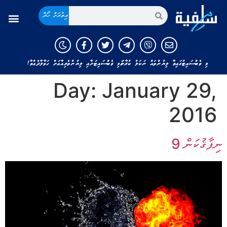
އިތުރަށް ހޯދާ
މި ވެބްސައިޓުގައިވާ ލިޔުންތައް ނަކަލު ކުރާނަމަ މި ވެބްސައިޓަށާއި ލިޔުންތެރިއާއަށް ހަވާލާދެއްވާ!
Day:
January 29,
2016
ނިފާޤުކަން 9