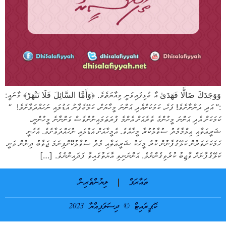
وَوَجَدَكَ ضَالًّا فَهَدَىٰ އާ ގުޅިފައިވަނީ މިއާޔަތެވެ. ﴿وَأَمَّا السَّائِلَ فَلَا تَنْهَرْ﴾ މާނައީ:
:” އަދި ދަންނާށެވެ! ފަހެ، ކަމަކަށްއެދި އަންނަ މީހާޔަށް، ކަލޭގެފާނު އަޑުލައި ނަހައްދަވާށެވެ! “
ކަމަކަށް އެދި އަންނަ މީހުންގެ ތެރެއަށް އެންމެ ފުރަތަމައިނުންވެސް ވަންނާނެ މީހުންނީ،
ޝަރީޢަތާއި ޢިލްމާމެދު ސުވާލުކުރާ މީހާއެވެ. އެމީހާއަށް އަޑުލައި ނުހައްދަވާށެވެ. އެހެނީ
ހަމަކަށަވަރުން ކަލޭގެފާނުން ކުރެ މީހަކު ޝަރީޢަތާއި މެދު ސުވާލުކޮށްފިނަމަ ޖަވާބު ދިނުން ވަނީ
ކަލޭގެފާނަށް ވާޖިބު ކުރެވިގެންނެވެ. އަންނަނިވި އާޔަތުގައިވާ ފަދައިންނެވެ. […]
ތަޢާރަފް
ލިޔުންތެރިން
ކޮޕީރައިޓް © ދިސަލަފިއްޔާ 2023