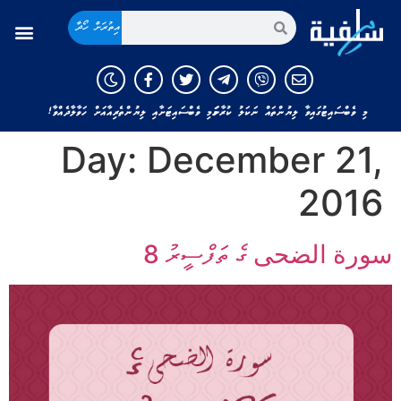
އިތުރަށް ހޯދާ
ޢިލްމުވެރިންގެ ފަތުވާ
މި ވެބްސައިޓުގައިވާ ލިޔުންތައް ނަކަލު ކުރާނަމަ މި ވެބްސައިޓަށާއި ލިޔުންތެރިއާއަށް ހަވާލާދެއްވާ!
Day:
December 21,
2016
سورة الضحى ގެ ތަފްސީރު 8