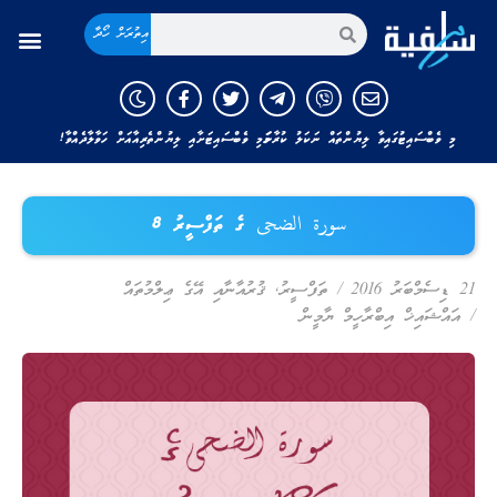
އިތުރަށް ހޯދާ
މި ވެބްސައިޓުގައިވާ ލިޔުންތައް ނަކަލު ކުރާނަމަ މި ވެބްސައިޓަށާއި ލިޔުންތެރިއާއަށް ހަވާލާދެއްވާ!
سورة الضحى ގެ ތަފްސީރު 8
21 ޑިސެމްބަރު 2016
/
ތަފްސީރު
,
ޤުރުއާނާއި އޭގެ ޢިލްމުތައް
/
އައްޝައިޚް އިބްރާހީމް ޔާމީން