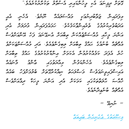
ގޮތަށް ދީފިނަމަ އެކި މީހުންކައިރި އެސުވާލު ތަކުރާރުކުރެއެވެ.”
މިފަދައިން ޖަވާބުދިނުމަކީ މައްސަލައެއް ނޫނެވެ. އެހެނީ އެއީ
އަދަބުވެރިކުރުމުގެ ތެރެއިންވާކަމެކެވެ. ހަމައެފަދައިން މުދަލަށް އެދި
އަންނަ މީހާއި މުއްސަންޖެއްކަން ތިބާއަށް އެނގޭނަމަ ފަހެ އޭނާއަށްވެސް
އެއްޗެއް ބުނުމުގެ ޙައްޤު ތިބާއަށް ލިބިގެންވެއެވެ. އަދި މުއްސަންޖަކަށްވެ
ހުރެ އެފަދަ ކަމެއްކުރުމުން އެކަމަށް އިންކާރުކުރުމުގެ ޙައްޤު ތިބާއަށް
ލިބިގެންވެއެވެ. އެހެންކަމުން މިއާޔަތުގައި ޢާންމު މާނައެއް
އައިސްފައިވީނަމަވެސް މަޞްލަޙަތު ނިޔާކުރާގޮތަށް ބެލުމަށްފަހު ބައެއް
ޚާއްޞަ ޙާލަތްތަކުގައި ކަމަކަށް އެދި އަންނަ މީހަކާ ދިމާއަށްވެސް
އެއްޗެއް ބުނެވިދާނެއެވެ.
= ނުނިމޭ =
މިސޫރަތުގެ އެހެނިހެން ބައިތައް