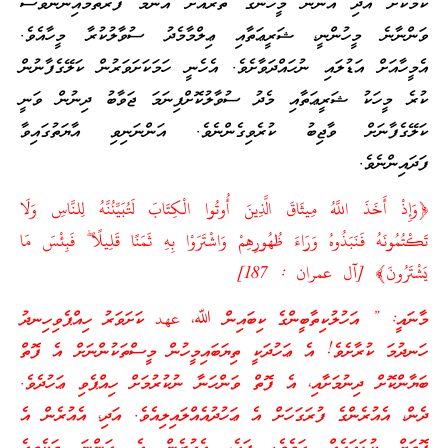
ކަމަކަށް އެދި އަންނަ މީހުންގެ ތެރެއަށް އެންމެ ފުރަތަމައިނުންވެސް
ވަންނާނެ މީހުންނީ، ޝަރީޢަތާއި ޢިލްމާމެދު ސުވާލުކުރާ މީހާއެވެ.
އެމީހާއަށް އަޑުލައި ނުހައްދަވާށެވެ. އެހެނީ ހަމަކަށަވަރުން ކަލޭގެފާނުން
ކުރެ މީހަކު ޝަރީޢަތާއި މެދު ސުވާލުކޮށްފިނަމަ ޖަވާބު ދިނުން ވަނީ
ކަލޭގެފާނަށް ވާޖިބު ކުރެވިގެންނެވެ. އަންނަނިވި އާޔަތުގައިވާ
ފަދައިންނެވެ.
﴿
وَإِذْ أَخَذَ اللَّهُ مِيثَاقَ الَّذِينَ أُوتُوا الْكِتَابَ لَتُبَيِّنُنَّهُ لِلنَّاسِ وَلَا
تَكْتُمُونَهُ فَنَبَذُوهُ وَرَاءَ ظُهُورِهِمْ وَاشْتَرَوْا بِهِ ثَمَنًا قَلِيلًا ۖ فَبِئْسَ مَا
يَشْتَرُونَ
﴾
[آل عمران : 187]
މާނައީ: ” އަހުލުކިތާބީންގެ ކިބައިން ﷲ، عهد ކަށަވަރު ހިއްޕެވިހިނދު
ހަނދުމަ ކުރާށެވެ! އެ ޢަހުދަކީ ތިޔަބައިމީހުން މީސްތަކުންނަށް އެ ފޮތް
ބަޔާންކޮށް ދިނުމަށާއި، އެ ފޮތް ވަންހަނާ ނުކުރުމަށް ހިއްޕެވި ޢަހުދެވެ.
ދެން، އެއުރެންގެ ފުރަގަހަށް އެ ޢަހުދުއެއްލައިލިއެވެ. އަދި، އެއުރެން އެ