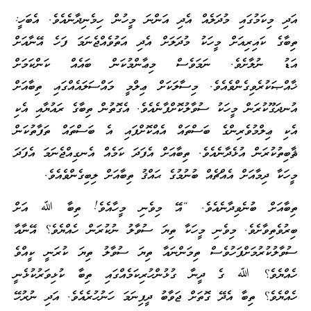
އަދި މިކަމުގައި މުދަލެއް އެދި އަންނަ މީހުން ހިމެނިދާނެއެވެ. އެބަހީ:
ތިބާގެ ކައިރިއަށް މީހަކު މުދަލަށް އެދި އަތުވެއްޖެނަމަ ފަހެ އޭނާއަށް
އަޑު ނުލާށެވެ. ނަމަވެސް މިޢާންމުކަން ބައެއް ކަންކަމަށް
ޚާއްޞަކުރެވިގެންވެއެވެ. މިސާލަކަށް ޢިލްމީ މައްސަލައެއްގައި ތިބާއަށް
އުނދަގޫކުރަން މީހަކު ސުވާލުކޮށްފާނެއެވެ. އެގޮތުން ތިބާގެ ރައުޔާއި އެކި
އެކި ޢިލްމުވެރިންގެ ބަސްތައް އެއްކޮށްފައި އެ ބަސްތައް ތަފާތުކަން
ޘާބިތުކުރަން އުޅެދާނެއެވެ. ތިބާއަށް އެފަދަ ކަމެއް އެނގިއްޖެނަމަ އެފަދަ
މީހަކާ ދިމާއަށް އެއްޗެއް ބުނުމުގެ ޙައްޤު ތިބާއަށް ލިބިގެންވެއެވެ.
ތިބާއަށް ބުނެވިދާނެއެވެ. “އޭ މިވެނި މީހާއެވެ! ތިބާ ﷲ އަށް
ބިރުވެތިވާށެވެ. މިވެނި މީހަކާ ތިޔަ ސުވާލު ނުކުރަން ހެއްޔެވެ؟ އޭނާއާ
ސުވާލުކުރުމަށްފަހުވެސް ތިމަންނައާ ތިޔަ ސުވާލު ތިޔަ ކުރަނީ ކީއްވެ
ހެއްޔެވެ؟ ﷲ ގެ ދީނާ ގުޅުންހުރިކަމެއްގައި ތިބާ ކުޅިވަރުކުޅެނީ
ހެއްޔެވެ؟ ތިބާ އެދޭ ގޮތަށް ޖަވާބު ދީފިނަމަ ހަނުހުރެއެވެ. އަދި ނުރުހޭ