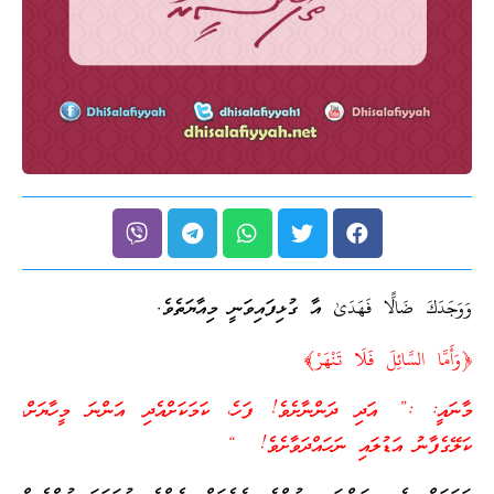
وَوَجَدَكَ ضَالًّا فَهَدَىٰ އާ ގުޅިފައިވަނީ މިއާޔަތެވެ.
﴿
وَأَمَّا السَّائِلَ فَلَا تَنْهَرْ
﴾
މާނައީ: :” އަދި ދަންނާށެވެ! ފަހެ، ކަމަކަށްއެދި އަންނަ މީހާޔަށް،
ކަލޭގެފާނު އަޑުލައި ނަހައްދަވާށެވެ! “