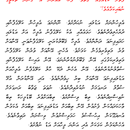
ފޮތަށް ކުޑައަގެއް ގަތެވެ. ފަހެ، އެއުރެން އެ ގަންނަ ތަކެތީގެ
ނުބައިކަމާއެވެ!”
އެމީހުންނަށް އަޑުލައި ނުހަދާށެވެ. ނޫންނަމަ އެމީހުން ކަލޭގެފާނާއި
ދުރުހެލިވެދާނެތެވެ. ހަމައެއާއި އެކު ކަލޭގެފާނު އެމީހާ އަށް އަޑުލައި
ހަދައިފިނަމަ ދަންނާށެވެ. އެމީހާ ޤަބޫލުކުރަނީ ކަލޭގެފާނުވަނީ އޭނާއަށް
ވުރެ މަތިވެރިވެގެން ކަމަށެވެ. އެހެނީ އޭނާއަށް ވުރެން ކަލޭގެފާނު
މަތިވެރިކަމުގައި އޭނާ ޤަބޫލުނުކުރާނެނަމަ، އޭނާ އައިސް ކަލޭގެފާނާއި
ސުވާލުނުކުރާނެތެވެ. އޭނާ އެހެން ދެކޭ ޙާލު ކަލޭގެފާނު އެމީހާއަށް
އަޑުލައިފިނަމަ އޭނާއަށް ބިރު ހީވެދާނެއެވެ. އަދި އޭނާކުރަން އުޅޭ
ސުވާލު ރަނގަޅަށް ނުކުރެވިދާނެއެވެ. ނުވަތަ ޖަވާބު ރަނގަޅަށް
ނުވިސްނިދާނެއެވެ. ތިބާ ވިސްނާށެވެ. ތިބާއަށްވުރެ ބޮޑުމީހަކާ ތިބާ
ވާހަކަދައްކަން ފެށުމުން އޭނާ ތިބާއަށް އަޑުލައިފިނަމަ ތިބާއަށް އެކަމުން
އުނދަގޫކަން އިޙުސާސުވެ ހަމަވިސްނުމުން ވިސްނަން ދަތިވާނެއެވެ.
އެހެންކަމުން ކަމަކަށް އެދި އަންނަ މީހާއަށް އަޑު ނުލާށެވެ.