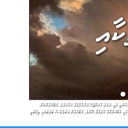
ީ އެއީ ޢަމަލު ކުރަންޖެހޭ އަމުރުފުޅެއް ކަމުގައެވެ. އެބޭކަލުންނަށް
 އެބޭކަލުންގެ އާދައެއް ނޫނެވެ. އެބޭކަލުން އަބަދުވެސް ބަލަބަލައި ތިއްބެވީ