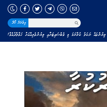
އިތުރަށް ހޯދާ
ލިޔުންތައް ނަކަލު ކުރާނަމަ މި ވެބްސައިޓަށާއި ލިޔުންތެރިއާއަށް ހަވާލާދެއްވާ!