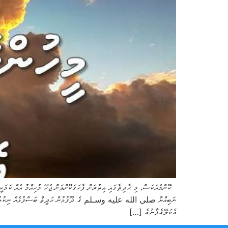
ކޮންމެއަކަސް، މި ޙާދިޘާގައި އިތުރަށް ފާހަގަކޮށްލަން ޖެހޭ މުހިއްމު އެއް ކަ
ނަބިއްޔާ صلى الله عليه وسـلم ގެ ދޫފުޅުން ޙަދީޘް ބަސްފުޅެއް ނިކުތުމުން އެއީ
އެކަލޭގެފާނުގެ […]