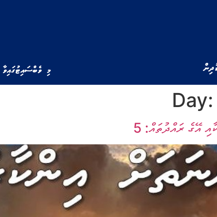
ުދިން
މި ވެބްސައިޓުގައިވާ 
Day
އި އޭގެ ރައްދުތައް: 5