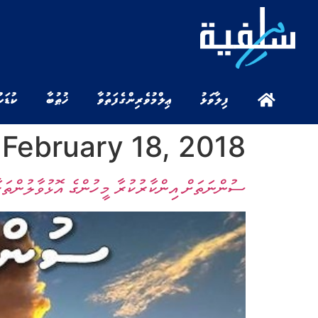
ފިލާވަޅު
ޢިލްމުވެރިންގެ ފަތުވާ
ޚުޠުބާ
ކުޑަކ
:
February 18, 2018
ސުންނަތަށް އިންކާރުކުރާ މީހުންގެ އޮޅުވާލުންތަކާ