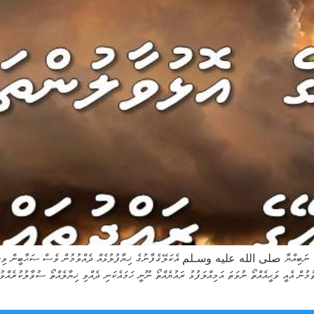
މަކީ ނަބިއްޔާ صلى الله عليه وسـلم އެކަލޭގެފާނުގެ ޚިޔާފުލުޅެއް ދެއްވުމުން ވެސް ޞަޙާބީން ވިސްނެވ
 ވަޙީއެއްތޯ ނުވަތަ އަމިއްލަފުޅު ރައުޔެއްތޯ ނޫނީ ހަމައެކަނި ދެއްވި ޚިޔާލެއްތޯ ސުވާލުކުރެއްވުމަކީ