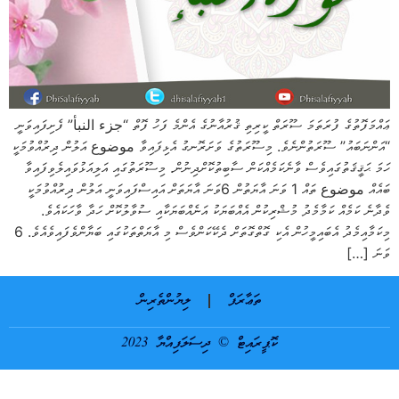
ޢައްމަފޮތުގެ ފުރަތަމަ ސޫރަތް ކީރިތި ޤުރުއާނުގެ އެންމެ ފަހު ފޮތް “جزء النبأ” ފެށިފައިވަނީ
“އަންނަބައު” ސޫރަތުންނެވެ. މިސޫރަތުގެ ވަށަރޮނގު އެޅިފައިވާ موضوع އަލުން ދިރުއްވުމަކީ
ހަމަ ޙަޤީޤަތުގައިވެސް ވާނެކަމެއްކަން ސާބިތުކޮށްދިނުން. މިސޫރަތުގައި އަލިއަޅުވައިލެވިފައިވާ
ބައެއް موضوع ތައް 1 ވަނަ އާޔަތުން 6ވަނަ އާޔަތަށް އައިސްފައިވަނީ އަލުން ދިރުއްވުމަކީ
ވެދާނެ ކަމެއް ކަމާމެދު މުޝްރިކުން އެއްބަޔަކު އަނެއްބަޔަކާއި ސުވާލުކޮށް ހަދާ ވާހަކައެވެ.
މިކަމާއިމެދު އެބައިމީހުން އެކި ގޮތްގޮތަށް ދެކޭކަންވެސް މި އާޔަތްތަކުގައި ބަޔާންވެފައިވެއެވެ. 6
ވަނަ […]
ތަޢާރަފް
ލިޔުންތެރިން
ކޮޕީރައިޓް © ދިސަލަފިއްޔާ 2023