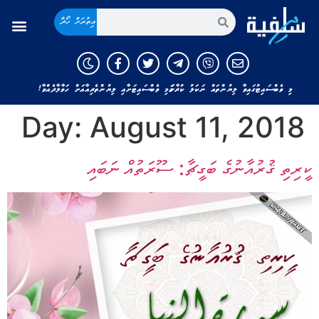
އިތުރަށް ހޯދާ
މި ވެބްސައިޓުގައިވާ ލިޔުންތައް ނަކަލު ކުރާނަމަ މި ވެބްސައިޓަށާއި ލިޔުންތެރިއާއަށް ހަވާލާދެއްވާ!
Day:
August 11, 2018
ކީރިތި ޤުރުއާނުގެ ބަގީޗާ: ސޫރަތުއް ނަބައި