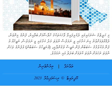
މި ޙަދީޘުގެ ޝަރަޙައިގައި ދެކެވިފައިވާ ވާހަކަތަކުގެ ޚުލާސާއަށް ބަލާއިރު، ފެނުގެ މިންވަރު،
ދެޤުއްލައަށްވުރެ ގިނަ ކަމުގައި ވީ ނަމަވެސް ނުވަތަ މަދު ކަމުގައި ވީ ނަމަވެސް، ނަޖިހެއް އެ
ފެނާ އެކުވުމުގެ ސަބަބުން ފެން ނަޖިސް ވެގެންދާނީ، (އެނަޖިހުގެ ސަބަބުން) އެފެނުގެ ވަހަށް
ނުވަތަ ރަހައަށް ނުވަތަ ކުލައަށް ބަދަލު އައި ނަމައެވެ.
ތަޢާރަފް
ލިޔުންތެރިން
ކޮޕީރައިޓް © ދިސަލަފިއްޔާ 2023