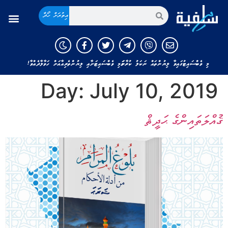
އިތުރަށް ހޯދާ
މި ވެބްސައިޓުގައިވާ ލިޔުންތައް ނަކަލު ކުރާނަމަ މި ވެބްސައިޓަށާއި ލިޔުންތެރިއާއަށް ހަވާލާދެއްވާ!
Day:
July 10, 2019
ޤުއްލަތައިންގެ ޙަދީޘް