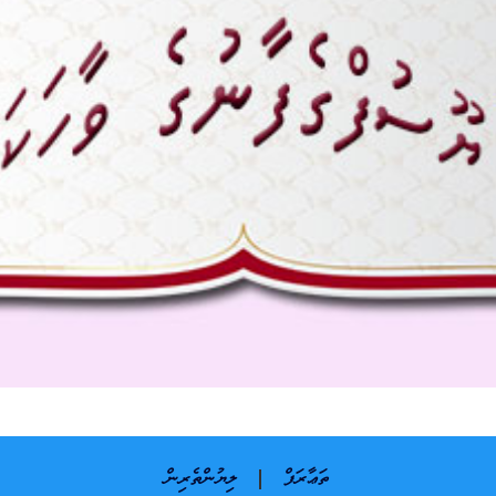
ތަޢާރަފް
ލިޔުންތެރިން