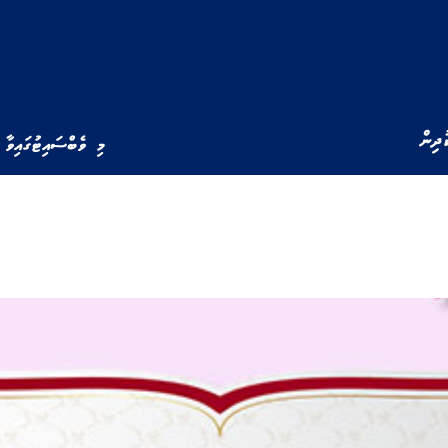
ުދިން
މި ވެބްސައިޓުގައިވާ 