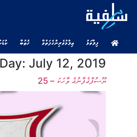
ފިލާވަޅު
ޢިލްމުވެރިންގެ ފަތުވާ
ޚުޠުބާ
ކުޑަކ
Day:
July 12, 2019
ޔޫސުފްގެފާނުގެ ވާހަކަ – 25