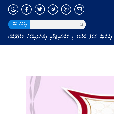
އިތުރަށް ހޯދާ
ލިޔުންތައް ނަކަލު ކުރާނަމަ މި ވެބްސައިޓަށާއި ލިޔުންތެރިއާއަށް ހަވާލާދެއްވާ!