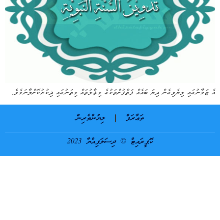
އެ ޒަމާނުގައި ލިޔެވިގެން ދިޔަ ބައެއް ފަތްފުށްތަކުގެ މިޘާލުތައް މިތަނުގައި ޛިކުރުކޮށްލާނަމެވެ.
ތަޢާރަފް
ލިޔުންތެރިން
ކޮޕީރައިޓް © ދިސަލަފިއްޔާ 2023