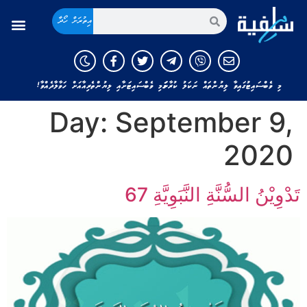
އިތުރަށް ހޯދާ
މި ވެބްސައިޓުގައިވާ ލިޔުންތައް ނަކަލު ކުރާނަމަ މި ވެބްސައިޓަށާއި ލިޔުންތެރިއާއަށް ހަވާލާދެއްވާ!
Day:
September 9,
2020
تَدْوِيْنُ السُّنَّةِ النَّبَوِيَّةِ 67