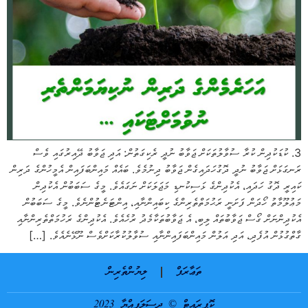
3. ކުޑަކުދިން ކުރާ ސުވާލުތަކަށް ޖަވާބު ނުދީ ރެކިގަތުން: އަދި ޖަވާބު ދޭއިރުގައި ވެސް
ރަނގަޅަށް ޖަވާބު ނުދީ ދޮގުހަދައިގެން ޖަވާބު ދިނުމެވެ. ބައެއް މައިންބަފައިން އެމީހުންގެ ދަރިން
ކައިރީ ދޮގު ހަދައި، އެކުދިންގެ ޅަސިކުނޑި މަޖަލަކަށް ނަގައެވެ. މީގެ ސަބަބުން އެކުދިން
މަޢުލޫމާތު ހޯދަން ފަށަނީ ރަޙުމަތްތެރިންގެ ކިބައިންނާއި، އިންޓަނެޓުންނެވެ. މީގެ ސަބަބުން
އެކުދިންނަށް ގޯސް ޖަވާބުތައް ލިބި، އެ ޖަވާބުތަކާމެދު ރުހެއެވެ. އެކުދިންގެ ރަހުމަތްތެރިންނާއި
ގާތްގުޅުން އުފެދި، އަދި އަލުން މައިންބަފައިންނާއި ސުވާލުކުރާކަށްވެސް ނޫޅޭނެއެވެ. […]
ތަޢާރަފް
ލިޔުންތެރިން
ކޮޕީރައިޓް © ދިސަލަފިއްޔާ 2023