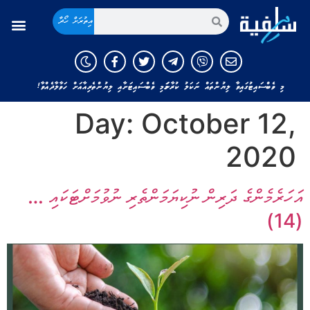
އިތުރަށް ހޯދާ
މި ވެބްސައިޓުގައިވާ ލިޔުންތައް ނަކަލު ކުރާނަމަ މި ވެބްސައިޓަށާއި ލިޔުންތެރިއާއަށް ހަވާލާދެއްވާ!
Day:
October 12,
2020
އަހަރެމެންގެ ދަރިން ނުކިޔަމަންތެރި ނުވުމަށްޓަކައި …
(14)