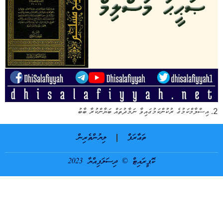
2. އިސްލާމްކަމުގެ ރުކުންކަމުގައިވާ ނަމާދުތައް ބަޔާންކުރާ ބާބު
ތަޢާރަފް
ލިޔުންތެރިން
ކޮޕީރައިޓް © ދިސަލަފިއްޔާ 2023