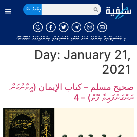
އިތުރަށް ހޯދާ
މި ވެބްސައިޓުގައިވާ ލިޔުންތައް ނަކަލު ކުރާނަމަ މި ވެބްސައިޓަށާއި ލިޔުންތެރިއާއަށް ހަވާލާދެއްވާ!
Day:
January 21,
2021
صحيح مسلم – كتاب الإيمان (އީމާންކަން
ނަންގަނެފައިވާ ފޮތް) – 4