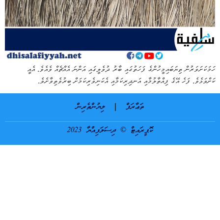
ހަމަކަށަވަރުން ތިޔަބައިމީހުންގެ ފަހަތުގައި ބާރު ދުވެލީގައި އަންނަ އެއްޗެއް ވެއެވެ. އެއީ
ކަށްވަޅެވެ. ފަހެ އޭގެ ފިއްތާލުމާއި އަނދިރިކަމާއި އެކަނިވެރިކަމަށް ބިރުވެތިވާށެވެ.
ތަޢާރަފް
ލިޔުންތެރިން
ކޮޕީރައިޓް © ދިސަލަފިއްޔާ 2023