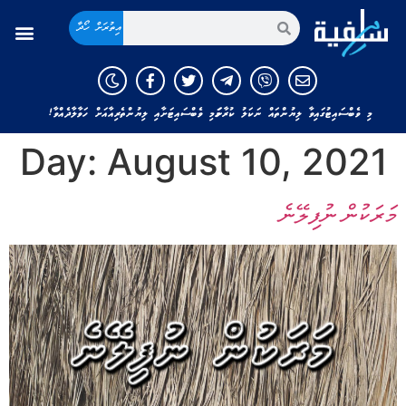
އިތުރަށް ހޯދާ
މި ވެބްސައިޓުގައިވާ ލިޔުންތައް ނަކަލު ކުރާނަމަ މި ވެބްސައިޓަށާއި ލިޔުންތެރިއާއަށް ހަވާލާދެއްވާ!
Day:
August 10, 2021
މަރަކުން ނުފިލޭނެ