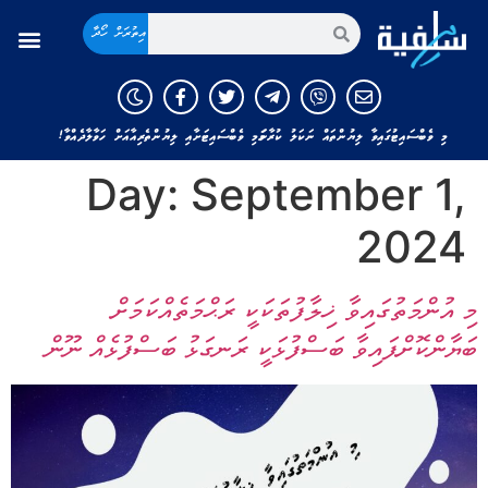
އިތުރަށް ހޯދާ
މި ވެބްސައިޓުގައިވާ ލިޔުންތައް ނަކަލު ކުރާނަމަ މި ވެބްސައިޓަށާއި ލިޔުންތެރިއާއަށް ހަވާލާދެއްވާ!
Day:
September 1,
2024
މި އުންމަތުގައިވާ ޚިލާފުތަކަކީ ރަޙްމަތެއްކަމަށް
ބަޔާންކޮށްފައިވާ ބަސްފުޅަކީ ރަނގަޅު ބަސްފުޅެއް ނޫން