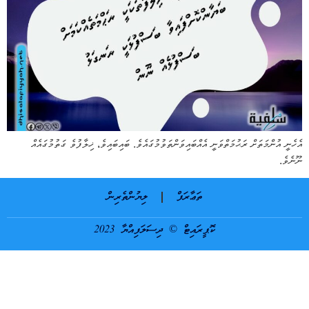
އެހެނީ އުންމަތަށް ރަޙުމަތްވަނީ އެއްބައިވަންތަވުމުގައެވެ. ބައިބައިވެ، ޚިލާފުވެ ގަތުމުގައެއް
ނޫނެވެ.
ތަޢާރަފް
ލިޔުންތެރިން
ކޮޕީރައިޓް © ދިސަލަފިއްޔާ 2023