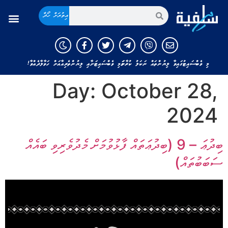
އިތުރަށް ހޯދާ
މި ވެބްސައިޓުގައިވާ ލިޔުންތައް ނަކަލު ކުރާނަމަ މި ވެބްސައިޓަށާއި ލިޔުންތެރިއާއަށް ހަވާލާދެއްވާ!
Day:
October 28,
2024
ބިދުޢަ – 9 (ބިދުޢަތައް ފާޅުވުމަށް މެދުވެރިވި ބައެއް
ސަބަބުތައް)