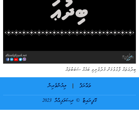
ބިދުޢަތައް ފާޅުވުމަށް މެދުވެރިވި ބައެއް ސަބަބުތައް
ތަޢާރަފް
ލިޔުންތެރިން
ކޮޕީރައިޓް © ދިސަލަފިއްޔާ 2023