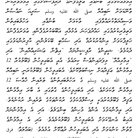
އިމާމެއްކަމުގައި ބުނުމާއި ޢަލީގެފާނުގެ ދަރިފަސްކޮޅުގައި އިމާމުވެރިކަން
ވާނޭކަމަށް ނަބިއްޔާ صلى الله عليه وسلم ޞަރީޙަ ނައްޞުން
ވަޞިއްޔަތްކުރައްވާފައި ވާކަމަށް ބުނުމާއި އަހުލުބައިތުން
މަތިވެރިކުރުމުގައި ހައްދުފަހަނަ އެޅުމާއި އަބޫބަކުރުގެފާނާއި ޢުމަރުގެފާނުގެ
ޚަލީފާކަމަށް އިންކާރުކުރުމާ އަދި ޞަޙާބީ ބޭކަލުންނީ ކާފިރުންކަމުގައި
ދެކުމެވެ. ޝީޢީންގެ ރާފިޟީންނަށް “އިޘްނާ ޢަޝަރިއްޔާއިން” އަދި
“އިމާމިއްޔާ” މިފަދައިންވެސް ކިޔައެވެ. އެއީ އެބައިމީހުން ޤަބޫލުކުރާ 12
އިމާމުންގެ ޢަޤީދާއަށް ނިސްބަތްކޮށެވެ. އެބައިމީހުން ޤަބޫލުކުރަނީ ނަބިއްޔާ
صلى الله عليه وسلم ގެ އަހުލުބައިތުންގެ ތެރެއިން ޚާއްޞަ 12
އިމާމުން ވާކަމަށެވެ. އަދި އެބައިމީހުންގެ ގާތުގައި އެ ބާރަ އިމާމުންގެ
ޢަޤީދާ ޤަބޫލުކުރުމަކީ އިސްލާމުކަމުގެ ރުކުންތަކުގެ ތެރެއިން ރުކުނެކެވެ.
އަދި އީމާންކަމުގެ އެންމެ މުހިންމު ބިންގަލެވެ. އަދި އެ އިމާމުންނަށް
ޣައިބު އެނގޭކަމަށް އެބައިމީހުން ޤަބޫލުކުރެއެވެ. އަދި އެ އިމާމުންގެ
ގާތުން ކަންކަމަށް އެދި އެބައިމީހުން ދުޢާކޮށް އުޅެއެވެ. (ބައްލަވާ: فرق