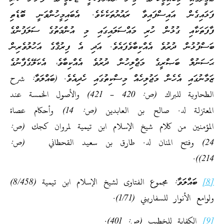
ފަޅައިގެން އައިސްފައިވާ ރައުޔުތަކެކެވެ. އެބައިމީހުންވަނީ ބޮޑެތި
ފާފަތަކާއި ގުޅުން ހުރި މައްސަލައިގައި މި އުންމަތުގެ ސަލަފުންގެ
ބަސްފުޅުން ދުރުވެ އެއްކިބާވެފައެވެ. އަދި އެ ފިރުޤާގެ އަހުލުވެރިން
ޙަސަނުލް ބަޞްރީގެ މަޖްލިހުން ދުރުވެ އެއްކިބާވެ، އެކަލޭގެފާނުގެ
ޒަމާނުގައި އެހެން މަޖުލިހެއް މިސްކިތުގައި ހެދިއެވެ. (ބައްލަވާ: شرح
الطحاوية للبراك (ص: 420 – 421) والأصول الخمسة عند
المعتزلة لد. صالح بن العابدين (ص: 14) وأحكام عصاة
المؤمنين من كلام شيخ الإسلام ابن تيمية لمروان كجك (ص:
24) وفتح المنان لد. طارق بن سعيد القحطاني (ص:
214)).
[8]
ބައްލަވާ: مجموع الفتاوى لشيخ الإسلام ابن تيمية (8/458)
ولوامع الأنوار للسفاريني (1/71).
[9]
الكفاية للخطيب (ص: 401).