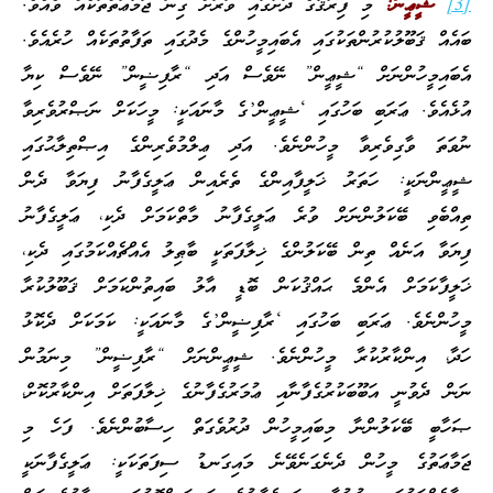
[3]
ޝީޢީން:
މި ފިރުޤާގެ ދަށުގައި ވަރަށް ގިނަ ޖަމާޢަތްތަކެއް ވެއެވެ.
ބައެއް ޤަބޫލުކުރުންތަކުގައި އެބައިމީހުންގެ މެދުގައި ތަފާތުތަކެއް ހުރެއެވެ.
އެބައިމީހުންނަށް “ޝީޢީން” ނޭވެސް އަދި “ރާފިޟީން” ނޭވެސް ކިޔާ
އުޅެއެވެ. ޢަރަބި ބަހުގައި ‘ޝީޢީން’ގެ މާނައަކީ: މީހަކަށް ނަޞްރުވެރިވާ
ނުވަތަ ވާގިވެރިވާ މީހުންނެވެ. އަދި ޢިލްމުވެރިންގެ އިޞްތިލާޙުގައި
ޝީޢީންނަކީ: ހަތަރު ޚަލީފާއިންގެ ތެރެއިން ޢަލީގެފާނު ފިޔަވާ ދެން
ތިއްބެވި ބޭކަލުންނަށް ވުރެ ޢަލީގެފާނު މާތްކަމަށް ދެކި، ޢަލީގެފާނު
ފިޔަވާ އަނެއް ތިން ބޭކަލުންގެ ޚިލާފަތަކީ ބާޠިލު އެއްޗެއްކަމުގައި ދެކި،
ޚަލީފާކަމަށް އެންމެ ޙައްޤުކަން ބޮޑީ އާލު ބައިތުންކަމަށް ޤަބޫލުކުރާ
މީހުންނެވެ. ޢަރަބި ބަހުގައި ‘ރާފިޟީން’ގެ މާނައަކީ: ކަމަކަށް ދެކޮޅު
ހަދާ، އިންކާރުކުރާ މީހުންނެވެ. ޝީޢީންނަށް “ރާފިޟީން” މިނަމުން
ނަން ދެވުނީ އަބޫބަކުރުގެފާނާއި ޢުމަރުގެފާނުގެ ޚިލާފަތަށް އިންކާރުކޮށް،
ޞަހާބީ ބޭކަލުންނާ މިބައިމީހުން ދުރުވެގަތް ހިސާބުންނެވެ. ފަހެ މި
ޖަމާޢަތުގެ މީހުން ދެނެގަނެވޭނެ މައިގަނޑު ސިފަތަކަކީ: ޢަލީގެފާނަކީ