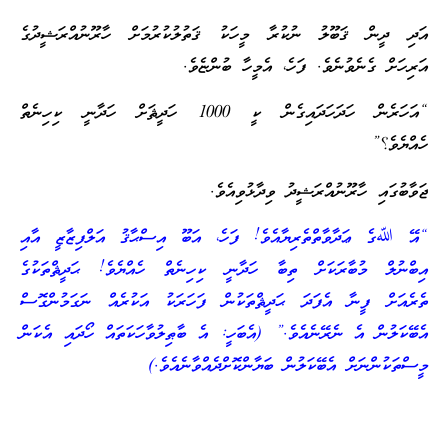
އަދި ދީން ޤަބޫލު ނުކުރާ މީހަކު ޤަތުލުކުރުމަށް ހާރޫނުއްރަޝީދުގެ
އަރިހަށް ގެނެވުނެވެ. ފަހެ، އެމީހާ ބުންޏެވެ.
“އަހަރެން ހަދަހަދައިގެން ކީ 1000 ހަދީޘަށް ހަދާނީ ކިހިނެތް
ހެއްޔެވެ؟”
ޖަވާބުގައި ހާރޫނުއްރަޝީދު ވިދާޅުވިއެވެ.
“އޭ ﷲގެ ޢަދާވާތްތެރިޔާއެވެ! ފަހެ، އަބޫ އިސްޙާޤު އަލްފިޒާޒީ އާއި
އިބްނުލް މުބާރަކަށް ތިބާ ހަދާނީ ކިހިނެތް ހެއްޔެވެ! ޙަދީޘްތަކުގެ
ތެރެއަށް ފީނާ އެފަދަ ޙަދީޘްތަކުން ފަހަރަކު އަކުރެއް ނަގަމުންގޮސް
އެބޭކަލުން އެ ނެރޭނެއެވެ.” (އެބަހީ: އެ ބާޠިލުވާހަކަތައް ހޯދައި އެކަން
މީސްތަކުންނަށް އެބޭކަލުން ބަޔާންކޮށްދެއްވާނެއެވެ.)