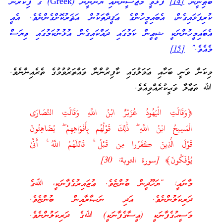
ބާޠިނީން
[14]
ފާޅުވީ މަޖޫސީންނާއި ޔޫނާނީން (Greek) ގެ ފިކުރުން
ކުރިފަޅައިގެން، އެބައިމީހުންގެ ޢަޤީދާތަކުން އަޘަރުކޮށްގެންނެވެ. އެއީ
އެބައިމީހުންނަކީ ޝީޢީން ކަމުގައި ދައްކައިގެން އުޅުނުކަމުގައި ވިޔަސް
މެއެވެ.”
[15]
މިކަން ވަނީ ބަހާއި ޢަމަލުގައި ކާފިރުންނާ ވައްތަރުވުމުގެ ތެރެއިންނެވެ.
ﷲ ތަޢާލާ ވަޙީކުރެއްވިއެވެ.
﴿وَقَالَتِ الْيَهُودُ عُزَيْرٌ ابْنُ اللَّهِ وَقَالَتِ النَّصَارَى
الْمَسِيحُ ابْنُ اللَّهِ ۖ ذَٰلِكَ قَوْلُهُم بِأَفْوَاهِهِمْ ۖ يُضَاهِئُونَ
قَوْلَ الَّذِينَ كَفَرُوا مِن قَبْلُ ۚ قَاتَلَهُمُ اللَّهُ ۚ أَنَّىٰ
يُؤْفَكُونَ﴾ [سورة التوبة: 30]
މާނައީ: “ޔަހޫދީން ބުންޏެވެ. ޢުޒައިރުގެފާނަކީ، ﷲގެ
ދަރިކަލުންނެވެ. އަދި ނަޞާރާއިން ބުންޏެވެ.
މަސީޙުގެފާނަކީ (ޢީސާގެފާނަކީ) ﷲގެ ދަރިކަލުންނެވެ.