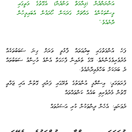
އަންނަންދެން (ޤިޔާމަތް ވަންދެން) އެގޮތުގެ މަތީގައި
މީސްތަކުންގެ މައްޗަށް ގަދަކަން ހޯދަމުން އެބައިމީހުން
ދާނެއެވެ.”
ފަހެ އުންމަތުގައި ބިދުޢަތައް ފާޅުވީ ވަރަށް ގިނަ ސަބަބުތަކެއް
މެދުވެރިވެގެންނެވެ. އޭގެ ތެރެއިން ފާހަގަވާ އެންމެ މުހިންމު ސަބަބުތައް
ދެ ބަޔަކަށް ބަހާލެވިދާނެއެވެ.
ފުރަތަމައީ: އިސްލާމީ އުންމަތުގެ ތެރޭގައި ފަރުދީ ގޮތުން އަދި ޖަމާޢީ
ގޮތުން މެދުވެރިވި ބައެއް ކަންތައްތައް
ދެވަނައީ: އެހެން ދީންތަކުން ކުރި އަސަރުތައް