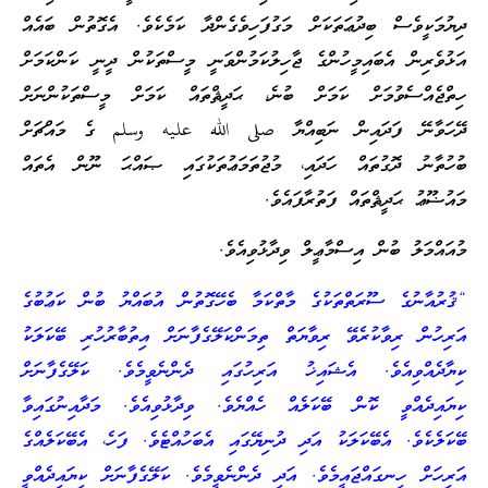
ދިޔުމަކީވެސް ބިދުޢަތަކަށް މަގުފަހިވެގެންދާ ކަމެކެވެ. އެގޮތުން ބައެއް
އަޅުވެރިން އެބައިމީހުންގެ ޖާހިލުކަމުންވަނީ މީސްތަކުން ދީނީ ކަންކަމަށް
ހިތްޖެއްސެވުމަށް ކަމަށް ބުނެ، ޙަދީޘްތައް ކަމަށް މީސްތަކުންނަށް
ދޭހަވާނޭ ފަދައިން ނަބިއްޔާ صلى الله عليه وسلم ގެ މައްޗަށް
ބުހުތާނު ދޮގުތައް ހަދައި، މުޖުތަމަޢުތަކުގައި ޞައްޙަ ނޫން އެތައް
މައުޟޫޢު ޙަދީޘްތައް ފަތުރާފައެވެ.
މުއައްމަލު ބުން އިސްމާޢީލް ވިދާޅުވިއެވެ.
“ޤުރުއާނުގެ ސޫރަތްތަކުގެ މާތްކަމާ ބެހޭގޮތުން އުބައްޔު ބުން ކަޢުބުގެ
އަރިހުން ރިވާކުރެވޭ ރިވާޔަތް ތިމަންކަލޭގެފާނަށް އިތުބާރުހުރި ބޭކަލަކު
ކިޔާދެއްވިއެވެ. އެޝައިޚު އަރިހުގައި ދެންނެވީމެވެ. ކަލޭގެފާނަށް
ކިޔައިދެއްވީ ކޮން ބޭކަލެއް ހެއްޔެވެ. ވިދާޅުވިއެވެ. މަދާއިނުގައިވާ
ބޭކަލެކެވެ. އެބޭކަލަކު އަދި ދުނިޔޭގައި އެބަހުއްޓެވެ. ފަހެ، އެބޭކަލެއްގެ
އަރިހަށް ހިނގައްޖައީމެވެ. އަދި ދެންނެވީމެވެ. ކަލޭގެފާނަށް ކިޔައިދެއްވީ