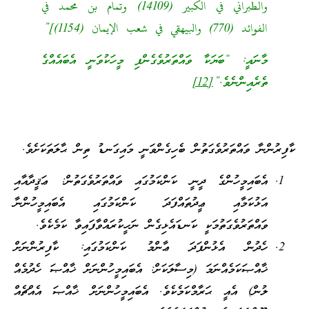
والطبراني في الكبير (14109) وتمام بن محمد في
الفوائد (770) والبيهقي في شعب الإيمان (1154)]”
މާނައީ: “ބަޔަކާ ވައްތަރުވެގެންފި މީހަކުވަނީ އެބައެއްގެ
ތެރެއިންނެވެ.”
[12]
ކާފިރުންނާ ވައްތަރުވެގަތުން ބެހިގެންވަނީ މައިގަނޑު ތިން ޙާލަތަކަށެވެ.
އެބައިމީހުންގެ ދީނީ ކަންކަމުގައި ވައްތަރުވެގަތުން: ޢަޤީދާއާއި
އަޅުކަމާއި ޢީދުތައްފަދަ ކަންކަމުގައި އެބައިމީހުންނާ
ވައްތަރުވެގަތުމަކީ ކަނޑައެޅިގެން ނަހީކުރައްވާފައިވާ ކަމެކެވެ.
ހެދުން އެޅުންފަދަ ޢާންމު ކަންކަމުގައި: ކާފިރުންނަށް
ޚާއްޞަކަމެއްނަމަ (މިސާލަކަށް: އެބައިމީހުންނަށް ޚާއްޞަ ހެދުމެއް
ލުން) އެއީ ޙަރާމްކަމެކެވެ. އެބައިމީހުންނަށް ޚާއްޞަ އެއްޗެއް