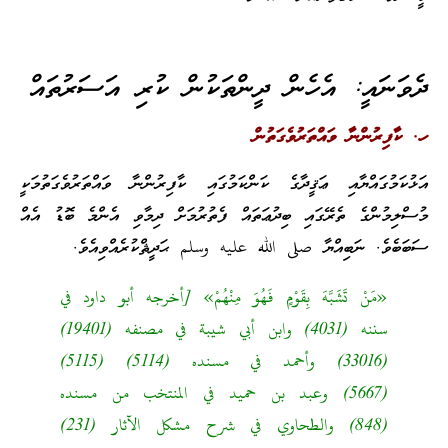
ދެވަނައީ: އެހެން ދީންތަކުން ކުރި އަސަރުތައް
ހ. ކާފިރުންނާ ވައްތަރުވެގަތުން
އަޅުކަމުގައްޔާއި ޢަޤީދާގެ ކަންކަމުގައި ކާފިރުންނާ ވައްތަރުވެގަތުމަކީ
މުސްލިމުންގެ ތެރޭގައި ބިދުޢަތައް ފެތުރުމަށް ދިމާވި އެންމެ ބޮޑު އެއް
ސަބަބެވެ. ނަބިއްޔާ صلى الله عليه وسلم ޙަދީޘްކުރެއްވިއެވެ.
«مَنْ تَشَبَّهَ بِقَوْمٍ فَهُوَ مِنْهُمْ» [أخرجه أبو داود في
سننه (4031) وابن أبي شيبة في مصنفه (19401)
(33016) وأحمد في مسنده (5114) (5115)
(5667) وعبد بن حميد في المنتخب من مسنده
(848) والطحاوي في شرح مشكل الآثار (231)