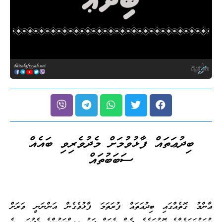
ބިދުޢަތައް ފާޅުވުމަށް މެދުވެރިވި ބައެއް
ސަބަބުތައް
ޢާންމު ގޮތެއްގައި ބިދުޢަތައް ފުރަތަމަ ފާޅުވެގެން އަންނަނީ ވަރަށް