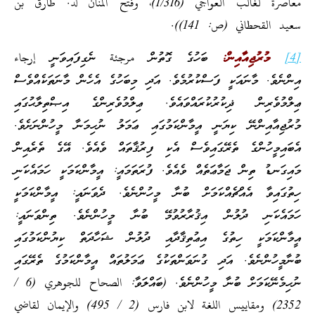
معاصرة لغالب العواجي (1/316)، وفتح المنان لد. طارق بن
سعيد القحطاني (ص: 141)).
[4]
މުރުޖިއާއިން:
ބަހުގެ ގޮތުން مرجئة ނެގިފައިވަނީ إرجاء
އިންނެވެ. މާނައަކީ ފަސްކުރުމެވެ. އަދި މިބަހުގެ އެހެން މާނަތަކެއްވެސް
ޢިލްމުވެރިން ޛިކުރުކުރައްވައެވެ. ޢިލްމުވެރިންގެ އިޞްތިލާޙުގައި
މުރުޖިއާއިންނޭ ކިޔަނީ އީމާންކަމުގައި ޢަމަލު ނުހިމަނާ މީހުންނަށެވެ.
އެބައިމީހުންގެ ތެރޭގައިވެސް އެކި ފިރުޤާތައް ވެއެވެ. އޭގެ ތެރެއިން
މައިގަނޑު ތިން ޖަމާޢަތެއް ވެއެވެ. ފުރަތަމައީ: އީމާންކަމަކީ ހަމައެކަނި
ހިތުގައިވާ އެއްޗެއްކަމަށް ބުނާ މީހުންނެވެ. ދެވަނައީ: އީމާންކަމަކީ
ހަމައެކަނި ދުލުން އިޤުރާރުވުމޭ ބުނާ މީހުންނެވެ. ތިންވަނައީ:
އީމާންކަމަކީ ހިތުގެ އިޢުތިޤާދާއި ދުލުން ޝަހާދަތް ކިޔުންކަމުގައި
ބުނާމީހުންނެވެ. އަދި ގުނަވަންތަކުގެ ޢަމަލުތައް އީމާންކަމުގެ ތެރޭގައި
ނުހިމެނޭކަމަށް ބުނާ މީހުންނެވެ. (ބައްލަވާ: الصحاح للجوهري (6 /
2352) ومقاييس اللغة لابن فارس (2 / 495) والإيمان لقاضي