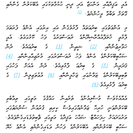
އެއީ ޢަޤީދާއާއި މަންހަޖާ އަދި ދީނީ ޙުކުމްތަކުގައި އެބޭކަލުން ގެންނެވި
[1]
ގޮތަށް ތަބާވާ މީހުންނެވެ.
މި އުންމަތުގައި ބިދުޢަތައް ފާޅުވެގެން އައި އިރުގައި އެންމެ ފުރަތަމަ
ފާޅުވީ ޚުލަފާއުއްރާޝިދޫންގެ ދުވަސްވަރުގެ ފަހު ކޮޅުގައެވެ. އެއީ
ޚަވާރިޖުންނާއި
[2]
ޝީޢީން
[3]
ގެ ބިދުޢައެވެ. ދެން
ޞަޙާބީބޭކަލުންގެ އެންމެ ފަހު ދުވަސްވަރުގައި މުރުޖިއާއިންނާއި
[4]
ޤަދަރީން
[5]
ގެ ބިދުޢަ ފާޅުވިއެވެ. ދެން އެއަށް ފަހުގައި
ތާބިޢީބޭކަލުންގެ ޒަމާނުގައި ޖަހްމީންނާއި
[6]
މުޢުތަޒިލީން
[7]
ގެ
ބިދުޢަ ފާޅުވިއެވެ.
[8]
އެއާއެކުވެސް މުސްލިމުންގެ ތެރެއިން ޙައްޤުގެ މަތީގައި ތިއްބެވި
ބޭކަލުންވަނީ ހުރިހާ ޒަމާނެއްގައިވެސް ކީރިތި ޤުރުއުނާ ސުންނަތުގައި
ވަރުގަދައަށް ހިފަހައްޓާ، ޞައްޙަ ޢަޤީދާގެ މަތީގައި ޘާބިތުވެޑައިގެންފައެވެ.
ޞަޙާބީ ބޭކަލުންނާއި އެބޭކަލުންގެ ފަހުން ވަޑައިގެންނެވި އެންމެ ހެޔޮ