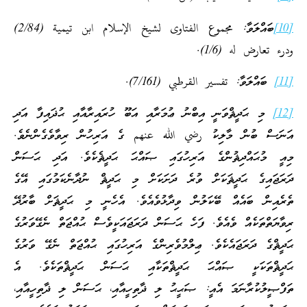
[10]
ބައްލަވާ: مجموع الفتاوى لشيخ الإسلام ابن تيمية (2/84)
ودرء تعارض له (1/6).
[11]
ބައްލަވާ: تفسير القرطبي (7/161).
[12]
މި ޙަދީޘްވަނީ އިބްނު ޢުމަރާއި އަބޫ ހުރައިރާއާއި ޙުޛައިފާ އަދި
އަނަސް ބުން މާލިކު رضي الله عنهم ގެ އަރިހުން ރިވާވެގެންނެވެ.
މިއީ މުޙައްދިޘުންގެ އަރިހުގައި ޞައްޙަ ޙަދީޘެކެވެ. އަދި ޙަސަން
ދަރަޖައިގެ ޙަދީޘަކަށް ވުރެ ދަށަކަށް މި ޙަދީޘް ނުދާނެކަމުގައި އޭގެ
ތެރެއިން ބައެއް ބޭކަލުން ވިދާޅުވެއެވެ. އެހެނީ މި ޙަދީޘަށް ބާރުދޭ
ރިވާޔަތްތަކެއް ވެއެވެ. ފަހެ ޙަސަން ދަރަޖައަކީވެސް ޙުއްޖަތް ނެގޭވަރުގެ
ޙަދީޘްގެ ދަރަޖައެކެވެ. ޢިލްމުވެރިންގެ އަރިހުގައި ޙުއްޖަތް ނެގޭ ވަރުގެ
ޙަދީޘްތަކަކީ ޞައްޙަ ޙަދީޘްތަކާއި ޙަސަން ޙަދީޘްތަކެވެ. އެ
ތަފްޞީލުކުރާނަމަ އެއީ: ޞަޙީޙު ލި ޛާތިހީއާއި، ޙަސަން ލި ޛާތިހީއާއި،