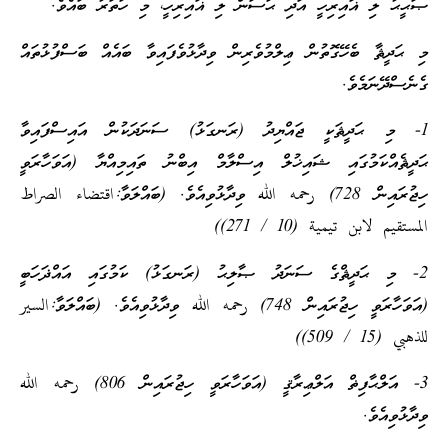
ޞަޙީޙު ލި ޣައިރިހީ އަދި ޙަސަން ލި ޣައިރިހީ، މި ހަތަރު ބައެވެ.
މި ޙަދީޘާ ބެހޭގޮތުން ޢިލްމުވެރިން ވިދާޅުވެފައިވާ ބައެއް ބަސްފުޅުތައް
ގެނެސްދޭނަމެވެ.
1- މި ޙަދީޘަކީ ޖައްޔިދު (ރަނގަޅު) ސަނަދަކުން އައިސްފައިވާ
ޙަދީޘެއްކަމުގައި ޝައިޚުލް އިސްލާމް އިބްނު ތައިމިއްޔާ (އަވަހާރަވީ
ހިޖުރައިން 728) رحمه الله ވިދާޅުވިއެވެ. (ބައްލަވާ:اقتضاء الصراط
المستقيم لابن تيمية (10 / 271))
2- މި ޙަދީޘްގެ ސަނަދު ޞާލިޙު (ރަނގަޅު) ކަމުގައި އައްޛަހަބީ
(އަވަހާރަވީ ހިޖުރައިން 748) رحمه الله ވިދާޅުވިއެވެ. (ބައްލަވާ:السير
للذهبي (15 / 509))
3- އަލްޙާފިޡް އަލްޢިރާޤީ (އަވަހާރަވީ ހިޖުރައިން 806) رحمه الله
ވިދާޅުވިއެވެ.