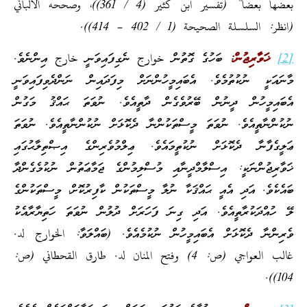
بعضها بعضا” (تفسير ابن كثير (4 / 361))، وصححه الألباني
(انظر: السلسلة الصحيحة (1 / 402 – 414)).
[2]
ޚަވާރިޖުން:
ބަހުގެ ގޮތުން خوارج ނެގިފައިވަނީ خارج އިންނެވެ.
މާނައަކީ ނުކުތުމެވެ. އެބައިމީހުންނަށް މިފަދައިން ނަންދެވިފައިވަނީ
އެބައިމީހުން ދީނުން ބޭރުވެގެން ދާތީއެވެ. ނުވަތަ ޙައްޤު މަގުން
ނުކުންނާތީއެވެ. ނުވަތަ މީސްތަކުންނާ ދެކޮޅަށް ނުކުންނާތީއެވެ. ނުވަތަ
ޢަލީގެފާނާ ދެކޮޅަށް ނުކުތީމައެވެ. ޢިލްމުވެރިންގެ އިޞްތިލާޙުގައި
ޚަވާރިޖުންނަކީ: އިސްލާމްދީނާއި މުސްލިމުންގެ ޖަމާޢަތުން ނުކުމެގެންދާ
ބައެކެވެ. އަދި އެއީ ޙައްޤަކާ ނުލާ މީސްތަކުން ކާފިރުކޮށް، މީސްތަކުންގެ
ލޭ ހުއްދަކުރާތީއެވެ. އަދި ގިނަ ފަހަރަށް ދުލުން ނުވަތަ ހަތިޔާރާއެކު
ވެރިންނާ ދެކޮޅަށް އެބައިމީހުން ނުކުމެއެވެ. (ބައްލަވާ: الخوارج لد.
غالب العواجي (ص: 4) وفتح المنان لد. طارق القحطاني (ص:
104)).