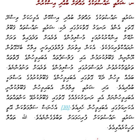
ނ. ޝަރުޢީ ނައްޞުތަކުގެ މައްޗަށް ބުއްދި އިސްކުރުން
ޝަރުޢީ ނައްޞުތަކުގެ މައްޗަށް ބުއްދި އިސްކޮށް، އެމީހަކަށް ވިސްނޭ
ގޮތަކީ އެންމެ ރަނގަޅު ގޮތްކަމުގައި ދެކި، ޝަރުޢީ ނައްޞުތައް ޤަބޫލު
ނުކޮށް އިންކާރުކުރުމަކީ މުސްލިމުންގެ ތެރެއަށް ވަދެފައިވާ ވަރަށް
ނުރައްކާތެރިކަމެކެވެ. އެކަން އިތުރަށް ފުޅާވެފައިވަނީ އިލާހާ ބެހޭގޮތުން
ޔޫނާނީން ޤަބޫލުކުރަމުން އައި ފަލްސަފާތައް އެބައިމީހުންގެ ފޮތްތައް
ތަރުޖަމާކުރެވުނު ދުވަސްވަރުގައި މުސްލިމުންގެ ތެރެއަށް ވަނުމުންނެވެ.
ބައެއް މީހުން ދެކޭ ގޮތުގައި އެބައިމީހުންގެ ޤަބޫލުކުރުމުގެ އަޞްލަކީ
ބުއްދިއެވެ. އަދި ޝަރުޢީ ޢިލްމުން އެބައިމީހުން ޤަބޫލުކުރާނީ
އެބައިމީހުންނަށް އެއީ ރަނގަޅުކަމެއްގެ ގޮތުގައި ޤަބޫލުކުރެވޭ ކަންތައްތައް
އެކަނިކަމުގައި އެބައިމީހުން ހެދިއެވެ.
[10]
އެހެނަސް ސަލާމަތްކަން އޮތީ
ޝަރުޢީ ނައްޞުތަކަށް ފުރިހަމައަށް ތަބާވެގެންނެއެވެ. ﷲ ތަޢާލާ
ވަޙީކުރެއްވިއެވެ.