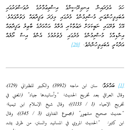
ހަމަ އެފަދައިން އިނގިރޭސީންގެ އިސްތިޢުމާރުގެ ދުވަސްވަރުގައި
އެބައިމީހުންވަނީ މުސްލިމުންގެ މެދުގައި މިފަދަ ޢަޤީދާތައް ފަތުރާފައެވެ.
އޭގެ ތެރޭގައި ނަބީކަމަށް ދަޢުވާކުރި ޣުލާމު އަޙްމަދުގެ ބާޠިލު ޢަޤީދާތައް
އިންޑިއާގެ މުސްލިމުންގެ މެދުގައި ފެތުރުމުގެ އެންމެ އިސް ރޯލެއް
އަދާކުރީ އެބައިމީހުންނެވެ.
[20]
[1]
ބައްލަވާ: سنن ابن ماجه (3992) والكبير للطبراني (129)،
وقال العراقي بعد تخريج الحديث: “وأسانيدها جياد” (المغني في
تخريج الإحياء (1 / 1133))، وقال شيخ الإسلام ابن تيمية:
“حديث صحيح مشهور” (مجموع الفتاوى (3 / 345))، وقال
ابن كثير: “الحديث المروي في المسانيد والسنن، من طرق يشد