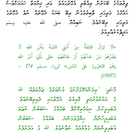
ޖީލުތަކުގެ ބޭކަލުން ތިއްބެވީ އެގޮތުގައެވެ. އަދި ޤިޔާމަތާ ހަމައަށްވެސް
ޙައްޤުގެ މަތީގައި ޘާބިތުވެގެން ތިބޭ ބަޔަކު ދެގޮތެއް ނުވެ އެގޮތުގެ
މަތީގައި ތިބޭނެއެވެ. ނަބިއްޔާ صلى الله عليه وسلم
ޙަދީޘްކުރެއްވިއެވެ.
«لَا تَزَالُ طَائِفَةٌ مِنْ أُمَّتِي قَائِمَةً بِأَمْرِ اللهِ، لَا
يَضُرُّهُمْ مَنْ خَذَلَهُمْ أَوْ خَالَفَهُمْ، حَتَّى يَأْتِيَ أَمْرُ اللهِ
وَهُمْ ظَاهِرُونَ عَلَى النَّاسِ» [رواه مسلم 174 –
(1037)]
މާނައީ: “ތިމަންކަލޭގެފާނުގެ އުންމަތުގެ ޖަމާޢަތެއް، ﷲ
ގެ އަމުރުފުޅުމަތީ ޤާއިމުވެ، އެގޮތުގައި ދެމިތިބޭނެއެވެ.
އެބައިމީހުން ނިކަމެތިކޮށްލާ ބައެއްގެ ސަބަބުން ނުވަތަ
އެބައިމީހުންނާ ޚިލާފުވެގަންނަ ބައެއްގެ ސަބަބުން،
އެބައިމީންނަށް ގެއްލުމެއް ނުވާނެއެވެ. ﷲ ގެ އަމުރުފުޅު