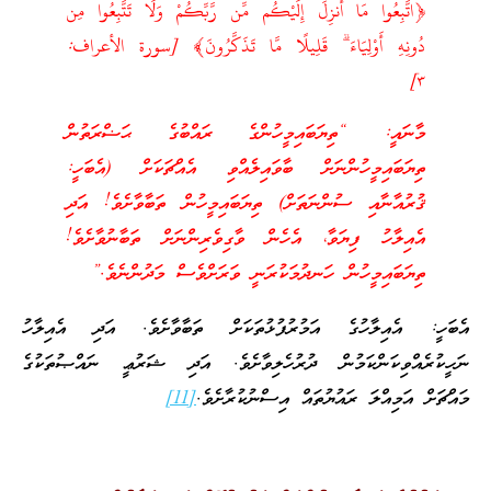
﴿اتَّبِعُوا مَا أُنزِلَ إِلَيْكُم مِّن رَّبِّكُمْ وَلَا تَتَّبِعُوا مِن
دُونِهِ أَوْلِيَاءَ ۗ قَلِيلًا مَّا تَذَكَّرُونَ﴾ [سورة الأعراف:
٣]
މާނައީ: “ތިޔަބައިމީހުންގެ ރައްބުގެ ޙަޟްރަތުން
ތިޔަބައިމީހުންނަށް ބާވައިލެއްވި އެއްޗަކަށް (އެބަހީ:
ޤުރުއާނާއި ސުންނަތަށް) ތިޔަބައިމީހުން ތަބާވާށެވެ! އަދި
އެއިލާހު ފިޔަވާ، އެހެން ވާގިވެރިންނަށް ތަބާނުވާށެވެ!
ތިޔަބައިމީހުން ހަނދުމަކުރަނީ ވަރަށްވެސް މަދުންނެވެ.”
އެބަހީ: އެއިލާހުގެ އަމުރުފުޅުތަކަށް ތަބާވާށެވެ. އަދި އެއިލާހު
ނަހީކުރެއްވިކަންކަމުން ދުރުހެލިވާށެވެ. އަދި ޝަރުޢީ ނައްޞުތަކުގެ
މައްޗަށް އަމިއްލަ ރައުޔުތައް އިސްނުކުރާށެވެ.
[11]