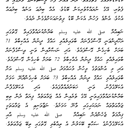
ކުޑަކުޑަކަމެއްގެ ގޮތުގައެވެ. ދެން އެއަށް ފަހު މީސްތަކުންގެ މެދުގައި އެ
ފެތުރި، އޭގެ ނުރައްކާތެރިކަން ބޮޑުވެ، އެއް ބިދުޢަ އަނެއް ބިދުޢައާ
އެކުވެ، އެންމެ ފަހުން އެކަން ބޮޑު ފިތުނައަކަށްވެގެން ދެއެވެ.
ނަބިއްޔާ صلى الله عليه وسلم ބަޔާންކުރައްވާފައިވާ ގޮތުގައި
ޔަހޫދީންވަނީ މޫސާގެފާނަށް ބާވައިލެއްވި ޙައްޤު ދީނުން އެއްކިބާވެ 71
ބަޔަށް ބެހިގެން ގޮސްފައެވެ. އަދި ނަޞާރާއިން ވަނީ ޢީސާގެފާނަށް
ބާވައިލެއްވި ޙައްޤު ދީނުން އެއްކިބާވެ 72 ބަޔަށް ބެހިގެން ގޮސްފައެވެ.
އަދި މި އުންމަތުގެ މީހުން މުޙައްމަދު صلى الله عليه وسلم އަށް
ބާވައިލެއްވި ޙައްޤު ދީނުން އެއްކިބާވެ 73 ބަޔަށް ބެހިގެންދާނޭ ކަމަށް
އެކަލޭގެފާނު ވަނީ ޚަބަރުދެއްވާފައެވެ. އަދި އެކަލޭގެފާނު
ބަޔާންކުރައްވާފައިވަނީ އޭގެ ތެރެއިން އެއް ޖަމާޢަތެއް ފިޔަވާ ދެން ތިބި
ޖަމާޢަތްތައް ނަރަކައިގައި ވާނޭ ކަމަށެވެ. ނަޖާވަނިވި އެ ޖަމާޢަތަކީ
ޤިޔާމަތާ ޖެހެންދެން ނަބިއްޔާ صلى الله عليه وسلم އާއި
އެކަލޭގެފާނުގެ ޞަޙާބީ ބޭކަލުން އެ ތިއްބެވި ގޮތުގައި ތިބޭ ޖަމާޢަތެވެ.