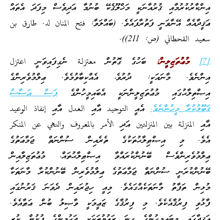
އިންކާރުކުރުމާއި ޤުރުއާނަކީ މަޚްލޫޤެކޭ ބުނުމާ އަދިވެސް މިފަދަ އެތައް
ޢަޤީދާއެއް އޭނާވަނީ ފަތުރާފައެވެ. (ބައްލަވާ: فتح المنان لد. طارق بن
سعيد القحطاني (ص: 211)).
[7]
މުޢުތަޒިލީން:
ބަހުގެ ގޮތުން معتزلة ނެގިފައިވަނީ اعتزل
އިންނެވެ. މާނައަކީ: ދުރުވެ، އެއްކިބާވުމެވެ. ޢިލްމުވެރިންގެ
އިޞްތިލާޙުގައި މުޢުތަޒިލީންނަކީ އެބައިމީހުންގެ
ފަސް އަސާސު
ޤަބޫލުކުރާ މީހުންނެވެ.
އެއީ التوحيد އާއި العدل އާއި إنفاذ الوعيد
އާއި المنزلة بين المنزلتين އަދި الأمر بالمعروف والنهي عن المنكر
އެވެ. މި އިޞްޠިލާޙުތަކުގެ ތެރެއިން ސުންނަތް ޖަމާޢަތުގެ
ޢިލްމުވެރިންވެސް ބޭނުންކުރައްވާ އިޞްޠިލާޙުތައް، މުޢުތަޒިލާއިން
ބޭނުންކުރަނީ ސުންނަތް ޖަމާޢަތުގެ ޢިލްމުވެރިން ބޭނުންކުރާ މާނަތަކާ
މުޅިން ތަފާތު މާނަތަކެއްގައެވެ. މިއީ ހިޖުރައިން ދެވަނަ ޤަރުނުގައި
ފާޅުވި ފިރުޤާއެކެވެ. މި ފިރުޤާގެ ޒަޢީމަކީ ވާޞިލު ބުން ޢަޠާއެވެ.
ޢަޤީދާގައި މިބައިމީހުންގެ ގިނަ ރައުޔުތަކަކީ ޖަހުމީންގެ ފުށުން ކުރި