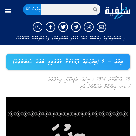
އިތުރަށް ހޯދާ
މި ވެބްސައިޓުގައިވާ ލިޔުންތައް ނަކަލު ކުރާނަމަ މި ވެބްސައިޓަށާއި ލިޔުންތެރިއާއަށް ހަވާލާދެއްވާ!
ބިދުޢަ – 9 (ބިދުޢަތައް ފާޅުވުމަށް މެދުވެރިވި ބައެއް ސަބަބުތައް)
28 އޮކްޓޯބަރު 2024
/
ބިދުޢަ
,
ޢަޤީދާއާއި ފިރުޤާތައް
/
ޑރ. ޢިމްރާން މުޙައްމަދު ޢަލީ