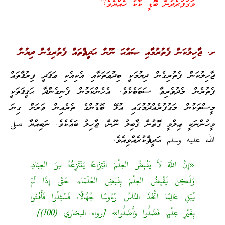
މަގުފުރެދުން ބޮޑީ ކާކު ހެއްޔެވެ!”
ށ. ޖާހިލުކަން ފެތުރުމާއި ޞައްޙަ ނޫން ޙަދީޘްތައް ފެތުރިގެން ދިޔުން
ޖާހިލުކަން ފެތުރިގެން ދިޔުމަކީ ބިދުޢަތަކާއި އެކިއެކި ޢަޤަދީ ފިރުޤާތައް
ފެތުރެން މެދުވެރިވާ ސަބަބެކެވެ. އެހެންކަމުން ފެނިގެންދާ ޙަޤީޤަތަކީ
މީސްތަކުން މަގުފުރެއްދުމުގައި އުޅޭ ބޮޑުންގެ ތެރެއިން ވަރަށް ގިނަ
މީހުންނަކީ ޢިލްމީ ގޮތުން ޤާބިލު ނޫން، ޖާހިލު ބައެކެވެ. ނަބިއްޔާ صلى
الله عليه وسلم ޙަދީޘްކުރެއްވިއެވެ.
«إِنَّ اللَّهَ لاَ يَقْبِضُ العِلْمَ انْتِزَاعًا يَنْتَزِعُهُ مِنَ العِبَادِ،
وَلَكِنْ يَقْبِضُ العِلْمَ بِقَبْضِ العُلَمَاءِ، حَتَّى إِذَا لَمْ
يُبْقِ عَالِمًا اتَّخَذَ النَّاسُ رُءُوسًا جُهَّالًا، فَسُئِلُوا فَأَفْتَوْا
بِغَيْرِ عِلْمٍ، فَضَلُّوا وَأَضَلُّوا» [رواه البخاري (100)]