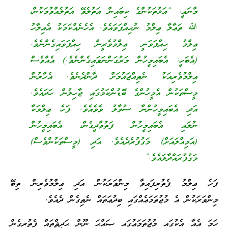
މާނައީ: “އަޅުތަކުންގެ ކިބައިން އަތުލެވޭ އަތުލެއްވުމަކުން،
ﷲ ތަޢާލާ ޢިލްމު ނުހިއްޕަވައެވެ. އެހެނެއްކަމަކު އެއިލާހު
ޢިލްމު ހިއްޕަވަނީ ޢިލްމުވެރީން ހިއްޕަވައިގެންނެވެ.
(އެބަހީ: އެބައިމީހުން މަރުގަންނަވައިގެންނެވެ.) އެއްވެސް
ޢިލްމުވެރިއަކު ނެތިއްޖައުމަށް ދާންދެނެވެ. އެހާރުން
މީސްތަކުން އެމީހުންގެ ބޮޑުންކަމުގައި ޖާހިލުން ހަދައެވެ.
އަދި އެބައިމީހުންނާ ސުވާލު ވެވެއެވެ. ފަހެ ޢިލްމަކާ
ނުލައި އެބައިމީހުން ފަތުވާދީގެން، އެބައިމީހުން
(އަމިއްލައަށް) މަގުފުރެދެއެވެ. އަދި (މީސްތަކުންވެސް)
މަގުފުރައްދާލައެވެ.”
ފަހެ ޢިލްމު ފެތުރިފައިވާ މިންވަރަކުން އަދި ޢިލްމުވެރިން ތިބޭ
މިންވަރަކުން އެ މުޖުތަމަޢެއްގައި ބިދުޢަތައް ނެތިގެން ދެއެވެ.
ހަމަ އެއާ އެކުގައި މުޖުތަމަޢުގައި ޞައްޙަ ނޫން ޙަދީޘްތައް ފެތުރިގެން