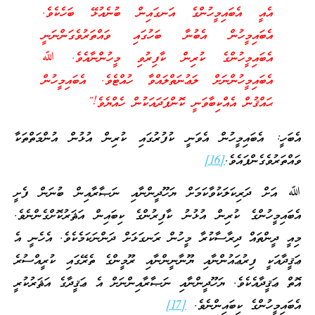
އެއީ އެބައިމީހުންގެ އަނގައިން ބުނެއުޅޭ ބަހެކެވެ.
އެބައިމީހުން އެބުނާ ބަހުގައި ވައްތަރުވެގަންނަނީ
އެބައިމީހުންގެ ކުރިން ކާފިރުވި މީހުންނާއެވެ. ﷲ
އެބައިމީހުންނަށް ލަޢުނަތްލައްވާ ހުއްޓެވެ. އެބައިމީހުން
ޙައްޤުން އެއްކިބާވަނީ ކޮންފަދައަކުން ހެއްޔެވެ!”
އެބަހީ: އެބައިމީހުން އެވަނީ ކުފުރުގައި ކުރިން އުޅުން އުންމަތްތަކާ
ވައްތަރުވެގެންފައެވެ.
[16]
ﷲ އަށް ދަރިކަލަކުވާކަމަށް ޔަހޫދީންނާއި ނަޞާރާއިން ބުނަން ފެށީ
އެބައިމީހުންގެ ކުރިން އުޅުނު ކާފިރުންގެ ކިބައިން އަޘަރުކޮށްގެންނެވެ.
މިއީ ދީންތައް ދިރާސާކުރާ މީހުން ރަނގަޅަށް ދަންނަކަމެކެވެ. އެހެނީ އެ
ޢަޤީދާއަކީ ފިރުޢައުންނާއި ޔޫނާނީންނާއި ރޫމީންގެ ތެރޭގައި ކުރީއްސުރެ
އޮތް ޢަޤީދާއެކެވެ. ޔަހޫދީންނާއި ނަޞާރާއިންނަށް އެ ޢަޤީދާގެ އަޘަރުކުރީ
އެބައިމީހުންގެ ކިބައިންނެވެ.
[17]