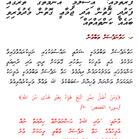
ފުރަތަމައީ: އިސްލާމީ އުންމަތުގެ ތެރޭގައި
ފަރުދީ ގޮތުން އަދި ޖަމާޢީ ގޮތުން މެދުވެރިވި
ބައެއް ކަންތައްތައް
ހ. ހަވާނަފްސަށް ތަބާވުން
ހަވާނަފްސަށް ތަބާވުމަކީ ޝަރުޢީ ނައްޞުތަކުގައި ނަހީކުރައްވާފައިވާ
ކަމެކެވެ. އެއީ އެމީހަކު ހިތުހުރި ގޮތަކަށް ދީނީ އަދި ދުނިޔަވީ
ކަންކަމުގައި ޢަމަލުކުރަމުން ދިޔުމެވެ. ހަވާ ނަފްސަށް ތަބާވުމަކީ އެމީހަކު
ނަރަކައަށް ވަންނަން ޖެހިދާނެ ސަބަބެކެވެ. ﷲ ތަޢާލާ ވަޙީކުރެއްވިއެވެ.
﴿وَمَنْ أَضَلُّ مِمَّنِ اتَّبَعَ هَوَاهُ بِغَيْرِ هُدًى مِّنَ اللَّهِ﴾
[سورة القصص: ٥٠]‏
މާނައީ: “އަދި ﷲގެ ޙަޟްރަތުންވާ ހިދާޔަތާ ނުލާ،
އެމީހެއްގެ ހަވާ ނަފްސަށް ތާބާވީ މީހަކަށް ވުރެ