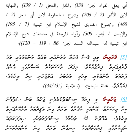
أبي يعلى الفراء (ص: 138) والملل والنحل (1 / 139) والنهاية
لابن الأثير (2 / 206) وشرح الطحاوية لابن أبي العز (2 /
460) ومجموع الفتاوى لشيخ الإسلام ابن تيمية (7 / 195)
والإيمان له (ص: 308) وآراء المرجئة في مصنفات شيخ الإسلام
ابن تيمية لد. عبدالله السند (ص: 86 ، 119 – 120)).
[5]
ޤަދަރީން:
މިއީ ޤަޟާ ޤަދަރާ ގުޅުންހުރި ބައެއް ކަންކަމުގައި މަގު
ފުރެދިފައިވާ ފިރުޤާއެކެވެ. މިފަދަ ވާހަކަތަކެއް ބަޞްރާގައި އެންމެ
ފުރަތަމަ ޢާންމުކުރި މީހަކީ މަޢުބަދު އަލްޖުހަނީ ކިޔާ މީހެކެވެ.
(ބައްލަވާ: مجلة البحوث الإسلامية (34/235)).
[6]
ޖަހްމީން:
މި ފިރުޤާ ނިސްބަތްކުރެވެނީ ޖަހްމު ބުން ޞަފްވާނު
ކިޔާ މީހަކަށެވެ. އޭނާއަކީ ކުފުރުގެ ވަރަށް ގިނަ ޢަޤީދާތައް އާލާކޮށްފައިވާ
މީހެކެވެ. އެގޮތުން ﷲ ތަޢާލާގެ އިސްމުފުޅުތަކާއި ޞިފަފުޅުތައް
ނަފީކުރުމާއި ޤިޔާމަތްދުވަހު ހިނގާނޭ ވަރަށް ގިނަ ކަންތައްތަކަށް