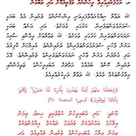
ރ. މަގުފުރެދިގައިވާ މީހުންނަށް ތަޤުލީދުކޮށް އަދި ތަބާވުން
ﷲ ތަޢާލާ ނިޔާކުރައްވާފައިވަނީ އިންސާނުންގެ ތެރެއިން އެއް ބަޔަކީ
ސުވަރުގެވަންތަވެރިން ކަމުގައި ވުމަށެވެ. އަދި އަނެއް ބަޔަކީ
ނަރަކަވަންތަވެރިން ކަމުގައި ވުމަށެވެ. ﷲ ތަޢާލާއަށް އީމާންވި ޞާލިޙު
އަޅުން ވާހުށީ ސުވަރުގެވަންތަވެރިންގެ ތެރެއިންނެވެ. އެއިލާހަށް ކާފިރުވެ
އަދި އުރެދުނު އަޅުން ވާހުށީ ނަރަކަވަންތަވެރިންގެ ތެރެއިންނެވެ. އޭގެ
ތެރެއިން ކޮންމެ ބައެއްގެ މައްޗަށް އެބައިމީހުންގެ ޒަޢީމުންނާއި
އިމާމުންތަކެއް ވެއެވެ. ﷲ ތަޢާލާ ވަޙީކުރެއްވިއެވެ.
﴿وَجَعَلْنَا مِنْهُمْ أَئِمَّةً يَهْدُونَ بِأَمْرِنَا لَمَّا صَبَرُوا ۖ وَكَانُوا
بِآيَاتِنَا يُوقِنُونَ﴾ [سورة السجدة: ‎٢٤]‏
މާނައީ: “އަދި އެބައިމީހުން ކެތްތެރިވީ ހިނދު، ތިމަން
އިލާހުގެ އަމުރުފުޅަށް ތެދުމަގު ދައްކަވާ އިމާމުންތަކެއް
ތިމަން އިލާހު އެބައިމީހުންގެ ތެރެއިން ލެއްވީމެވެ. އަދި