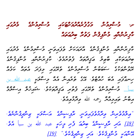
ށ. މުސްލިމުން މަގުފުރެއްދުމަށްޓަކައި މުސްލިމުންގެ މެދުގައި
ކާފިރުންނާއި މުނާފިޤުން ފަތުރާ ބިދުޢަތައް
ކާފިރުންނާއި މުނާފިޤުންގެ އާދައަކަށް ވެފައިވަނީ މުސްލިމުންގެ މެދުގައި
ބިދުޢަތަކާއި ބާޠިލު ޢަޤީދާތައް ފެތުރުމެވެ. ކާފިރުންނާއި މުނާފިޤުންގެ
ރޭވުންތަކުގެ ސަބަބުން މުސްލިމުންގެ ތެރޭގައި މިފަދަ އެތައް ކަމެއް
ހިނގާފައި އެބަ ހުއްޓެވެ. އޭގެ ތެރެއިން އެއް މިސާލަކީ
عبد الله بن
سبأ
މުސްލިމުންގެ ތެރޭގައި ފެތުރި ޢަޤީދާތަކެވެ. ޝައިޚުލް އިސްލާމް
އިބްނު ތައިމިއްޔާ رحمه الله ވިދާޅުވިއެވެ.
“ޢިލްމުވެރިން ވިދާޅުވެފައިވަނީ ރާފިޟީންގެ އަޞްލަކީ ޒިންދީޤުންނެވެ.
[18]
އަދި ރާފިޟީންގެ ބިދުޢަ ފެށި މީހަކީ عبد الله بن سبأ އެވެ.
އޭނާއަކީ މުނާފިޤެކެވެ. އަދި ޒިންދީޤެކެވެ.”
[19]