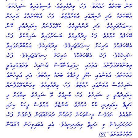
ކޮން ބޭކަލެއް ހެއްޔެވެ. ފަހެ، ވިދާޅުވިއެވެ. ވާސިޠުގައިވާ ޝައިޚެކެވެ.
އެބޭކަލަކު އަދި ދުނިޔޭގައި އެބަހުއްޓެވެ. ފަހެ، އެބޭކަލެއްގެ އަރިހަށް
ހިނގައްޖައީމެވެ. އަދި ދެންނެވީމެވެ. ކަލޭގެފާނަށް ކިޔައިދެއްވީ ކޮން
ބޭކަލެއް ހެއްޔެވެ. ފަހެ ވިދާޅުވިއެވެ. ބަޞަރާގައިވާ ޝައިޚެކެވެ. ފަހެ،
އެބޭކަލެއްގެ އަރިހަށް ހިނގައްޖައީމެވެ. ވިދާޅުވިއެވެ. ޢައްބާދާނުގައިވާ
ޝައިޚެކެވެ. ފަހެ، އެބޭކަލެއްގެ އަރިހަށް ހިނގައްޖައީމެވެ. ފަހެ،
ތިމަންކަލޭގެފާނުގެ އަތުގައި ހިފައިގެންގޮސް އެޝައިޚު ވެދެވަޑައިގަތީ
ގެއަކަށެވެ. އެތަނުގައި ޞޫފީ ފިރުޤާގެ ބަޔަކު ތިއްބެވެ. އަދި އެމީހުންގެ
ޝައިޚުވެސް އެތަނުގައި ހުއްޓެވެ. ފަހެ، ވިދާޅުވިއެވެ. ތިމަންކަލޭގެފާނަށް
ކިޔައިދެއްވީ މި ޝައިޚެވެ. ފަހެ، ބުނީމެވެ. އޭ ޝައިޚެވެ. ތިބާއަށް މި
ޙަދީޘް ކިޔައިދިނީ ކާކު ހެއްޔެވެ. ބުންޏެވެ. އެއްވެސް މީހަކު ކިޔައި
ނުދެއެވެ. ނަމަވެސް މީސްތަކުން ޤުރުއާނާ ދުރަށްދާތަން ފެނުމުން ފަހެ،
ހަދަހަދައިގެން މި ޙަދީޘް ކިޔައިދިނީއެވެ. އެއީ އެބައިމީހުން ޤުރުއާނާ
ގާތްކުރުމަށެވެ.”
[9]