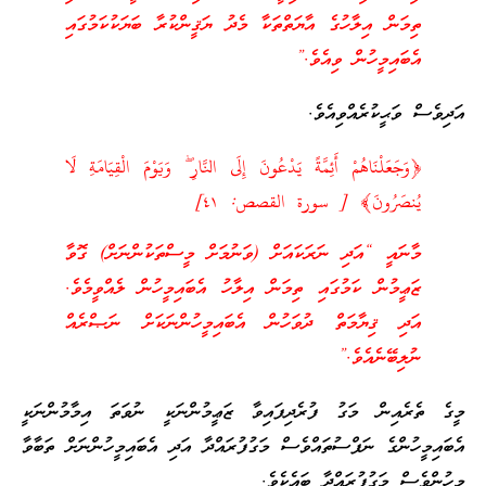
ތިމަން އިލާހުގެ އާޔަތްތަކާ މެދު ޔަޤީންކުރާ ބަޔަކުކަމުގައި
އެބައިމީހުން ވިއެވެ.”
އަދިވެސް ވަޙީކުރެއްވިއެވެ.
﴿وَجَعَلْنَاهُمْ أَئِمَّةً يَدْعُونَ إِلَى النَّارِ ۖ وَيَوْمَ الْقِيَامَةِ لَا
يُنصَرُونَ﴾ ‎[ سورة القصص: ٤١]
މާނައީ “އަދި ނަރަކައަށް (ވަނުމަށް މީސްތަކުންނަށް) ގޮވާ
ޒަޢީމުން ކަމުގައި ތިމަން އިލާހު އެބައިމީހުން ލެއްވީމެވެ.
އަދި ޤިޔާމަތް ދުވަހުން އެބައިމީހުންނަކަށް ނަޞްރެއް
ނުލިބޭނެއެވެ.”
މީގެ ތެރެއިން މަގު ފުރެދިފައިވާ ޒަޢީމުންނަކީ ނުވަތަ އިމާމުންނަކީ
އެބައިމީހުންގެ ނަފްސުތައްވެސް މަގުފުރައްދާ އަދި އެބައިމީހުންނަށް ތަބާވާ
މީހުންވެސް މަގުފުރައްދާ ބައެކެވެ.