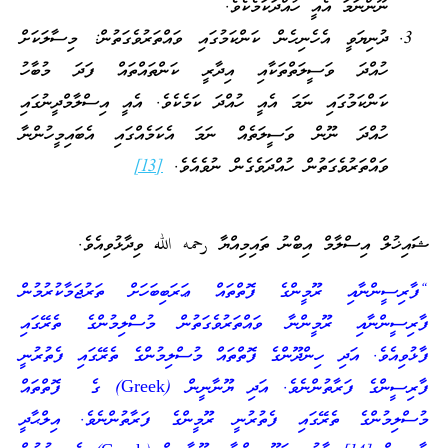
ނޫންނަމަ އެއީ ހުއްދަކަމެކެވެ.
ދުނިޔަވީ އެހެނިހެން ކަންކަމުގައި ވައްތަރުވެގަތުން: މިސާލަކަށް
ހުއްދަ ވަސީލަތްތަކާއި އިދާރީ ކަންތައްތައް ފަދަ މުބާހު
ކަންކަމުގައި ނަމަ އެއީ ހުއްދަ ކަމެކެވެ. އެއީ އިސްލާމްދީނުގައި
ހުއްދަ ނޫން ވަސީލަތެއް ނަމަ އެކަމެއްގައި އެބައިމީހުންނާ
ވައްތަރުވެގަތުން ހުއްދަވެގެން ނުވެއެވެ.
[13]
ޝައިޚުލް އިސްލާމް އިބްނު ތައިމިއްޔާ رحمه الله ވިދާޅުވިއެވެ.
“ފާރިސީންނާއި ރޫމީންގެ ފޮތްތައް ޢަރަބިބަހަށް ތަރުޖަމާކުރުމުން
ފާރިސީންނާއި ރޫމީންނާ ވައްތަރުވެގަތުން މުސްލިމުންގެ ތެރޭގައި
ފާޅުވިއެވެ. އަދި ހިންދޫންގެ ފޮތްތައް މުސްލިމުންގެ ތެރޭގައި ފެތުރުނީ
ފާރިސީންގެ ފަރާތުންނެވެ. އަދި ޔޫނާނީން (Greek) ގެ ފޮތްތައް
މުސްލިމުންގެ ތެރޭގައި ފެތުރުނީ ރޫމީންގެ ފަރާތުންނެވެ. އިލްޙާދީ