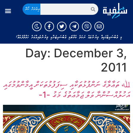
އިތުރަށް ހޯދާ
މި ވެބްސައިޓުގައިވާ ލިޔުންތައް ނަކަލު ކުރާނަމަ މި ވެބްސައިޓަށާއި ލިޔުންތެރިއާއަށް ހަވާލާދެއްވާ!
Day:
December 3,
2011
ﷲ ތަޢާލާގެ ނަންފުޅުތަކާއި ސިފަފުޅުތަކަށް އީމާންވުމުގައި
އަހުލުއްސުންނާ ވަލް ޖަމާޢަތުގެ މަގު -1-