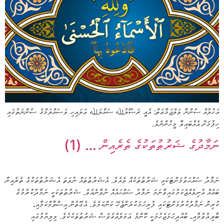
އަހުލުއް ސުންނާ ވަލްޖަމާޢަތް: އެއީ ރަސޫލުﷲ ސައްލަﷲ ޢަލައިހި ވަސައްލަމްގެ ސުންނަތުގައި
ހިފުމަށް އެއްބައިވާ މީހުންނެވެ.
ނަމާދުގެ ޝަރުޠުތަކުގެ ތެރެއިން … (1)
ނަމާދު ޞައްޙަވުމަށްޓަކައި ޝަރުޠުތަކެއް ވެއެވެ. އެޝަރުޠުތައް ނުވަތަ އެޝަރުޠުތަކުގެ ތެރެއިން
ބައެއް އުނިވެއްޖެކަމުގައިވާނަމަ ނަމާދު ޞައްޙައެއް ނުވާނެއެވެ. ޝަރުޠުތަކަކީ ނަމާދުކުރުމުގެ
ކުރިން ނަމާދުކުރުމަށްޓަކައި ފުރިހަމަކުރަންޖެހޭ ކަންކަމެވެ. އެގޮތުން އިސްލާމްކަމާއި،
ބާލިޣުވުމާއި، ބުއްދިހަމަޖެހުމަކީ ކޮންމެ ޢަމަލެއްގެވެސް ޝަރުޠުތަކެކެވެ. މިލިޔުމުގައި