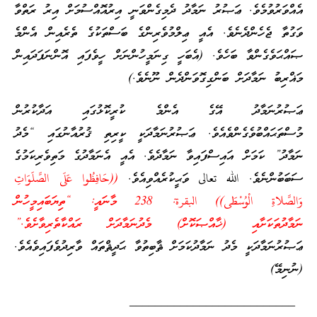
އެއްވަރުވުމެވެ. ޢަޞުރު ނަމާދު ދެމިގެންވަނީ އިރުއޮއްސުމަށް އިރު ރަތްވާ
ވަގުތާ ޖެހެންދެނެވެ. އެއީ ޢިލްމުވެރިންގެ ބަސްތަކުގެ ތެރެއިން އެންމެ
ޞައްޙަވެގެންވާ ބަހެވެ. (އެބަހީ ގިނަމީހުންނަށް ހީވެފައި އޮންނަފަދައިން
މަޣްރިބު ނަމާދަށް ބަންގިގޮވަންދެން ނޫނެވެ.)
ޢަޞުރުނަމާދު އޭގެ އެންމެ ކުރީކޮޅުގައި އަދާކުރުން
މުސްތަޙައްބުވެގެންވެއެވެ. ޢަޞުރުނަމާދަކީ ކީރިތި ޤުރުއާނުގައި “މެދު
ނަމާދު” ކަމަށް އައިސްފައިވާ ނަމާދެވެ. އެއީ އެނަމާދުގެ މަތިވެރިކަމުގެ
ސަބަބުންނެވެ. الله تعالى ވަޙީކުރެއްވިއެވެ.
((حَافِظُوا عَلَى الصَّلَوَاتِ
وَالصَّلاةِ الْوُسْطَى)) البقرة: 238 މާނައީ: “ތިޔަބައިމީހުން
ނަމާދުތަކަށާއި (ޚާއްޞަކޮށް) މެދުނަމާދަށް ރައްކާތެރިވާށެވެ.”
ޢަޞުރުނަމާދަކީ މެދު ނަމާދުކަމަށް ޘާބިތުވާ ޙަދީޘްތައް ވާރިދުވެފައިވެއެވެ.
(ނުނިމޭ)
__________________________