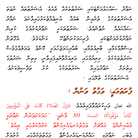
ނަމާދު ޞައްޙަވުމަށްޓަކައި ޝަރުޠުތަކެއް ވެއެވެ. އެޝަރުޠުތައް ނުވަތަ
އެޝަރުޠުތަކުގެ ތެރެއިން ބައެއް އުނިވެއްޖެކަމުގައިވާނަމަ ނަމާދު
ޞައްޙައެއް ނުވާނެއެވެ. ޝަރުޠުތަކަކީ ނަމާދުކުރުމުގެ ކުރިން
ނަމާދުކުރުމަށްޓަކައި ފުރިހަމަކުރަންޖެހޭ ކަންކަމެވެ. އެގޮތުން
އިސްލާމްކަމާއި، ބާލިޣުވުމާއި، ބުއްދިހަމަޖެހުމަކީ ކޮންމެ ޢަމަލެއްގެވެސް
ޝަރުޠުތަކެކެވެ. މިލިޔުމުގައި އަލިއަޅުވާލައިފައިވާނީ މިތިން ޝަރުޠުގެ
އިތުރަށް ނަމާދުގައިވާ ޝަރުޠުތަކުގެ ކުރު ތަފްޞީލަކަށެވެ.
އެޝަރުޠުތަކުގެ ތެރޭގައި :
ފުރަތަމައީ: ވަގުތު ވަނުން :
الله تعالى ވަޙީކުރައްވާފައިވެއެވެ.
((إِنَّ الصَّلاةَ كَانَتْ عَلَى الْمُؤْمِنِينَ
كِتَاباً مَوْقُوتاً)) النساء: 103 މާނައީ: “ހަމަކަށަވަރުން ނަމާދަކީ
މުއުމިނުންގެ މައްޗަށް ވަގުތުކަނޑައެޅިގެންވާ ކަމެއްކަމުގައި ވިއެވެ.”
އެބަހީ ނަމާދަކީ ޙައްދުކަނޑައެޅިގެންވާ ވަގުތުތަކެއްގައި ކުރުމަށް