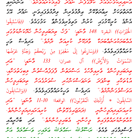
އަނދިރިކަމާހަމައަށް ކަލޭގެފާނު ނަމާދު ޤާއިމުކުރައްވާށެވެ.”
އަންނަނިވި
އާޔަތްތަކަށް ރިޢާޔަތްކޮށް ޢިލްމުވެރިން ވިދާޅުވެފައިވަނީ ނަމާދު އޭގެ
އެންމެ ކުރީކޮޅުގައި ކުރުން މަތިވެރިވެގެންވާ ކަމުގައެވެ.
((فَاسْتَبِقُوا
الْخَيْرَاتِ)) البقرة: 148 މާނައީ: “ފަހެ، ތިޔަބައިމީހުން ހެޔޮކަންކަމުގައި
އެއްބަޔަކުއަނެއްބަޔަކާ ވާދަކޮށް ކުރިއަރާ ދާށެވެ.”
އަދިވެސް ވަޙީ
ކުރައްވާފައިވެއެވެ.
((وَسَارِعُوا إِلَى مَغْفِرَةٍ مِنْ رَبِّكُمْ وَجَنَّةٍ عَرْضُهَا
السَّمَوَاتُ وَالأَرْضُ)) آل عمران: 133 މާނައީ: “އަދި
ތިޔަބައިމީހުންގެ ވެރިއިލާހުގެ ޙަޟްރަތުން ފާފަފުއްސެވުން ލިބިގަތުމަށާއި،
އުޑުތަކާއި ބިންފަދަ ތަނަވަސްކަންހުރި ސުވަރުގެއަށް ތިޔަބައިމީހުން
އަވަސްވެގަންނާށެވެ.”
އަދިވެސް ވަޙީކުރައްވާފައިވެއެވެ.
((وَالسَّابِقُونَ
السَّابِقُونَ * أُوْلَئِكَ الْمُقَرَّبُونَ)) الواقعة: 10-11 މާނައީ: “އަދި
ކުރިއަރައިދިޔަމީހުންނީ (ދަރަޖައިގެގޮތުން) ކުރިއަރައިދިޔަމީހުންނެވެ.
ކުއްތަންކުރައްވާފައިވާ މީހުންނީ އެބައިމީހުންނެވެ.”
އަދި ބުޚާރީއާއި
މުސްލިމްގައި ވެއެވެ.
ރަސޫލުﷲ ޞައްލަﷲ ޢަލައިހި ވަސައްލަމް އަށް