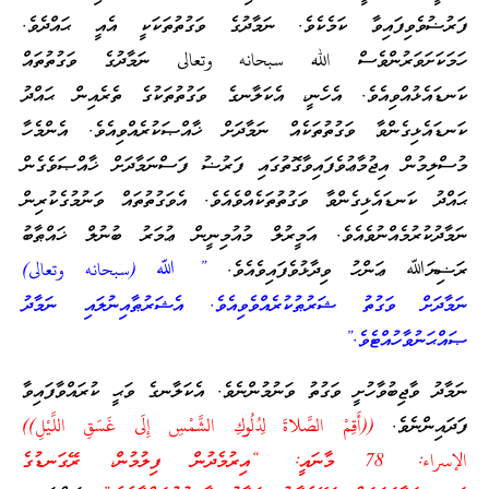
ފަރުޟުވެވިފައިވާ ކަމެކެވެ. ނަމާދުގެ ވަގުތުތަކަކީ އެއީ ޙައްދެވެ.
ހަމަކަށަވަރުންވެސް الله سبحانه وتعالى ނަމާދުގެ ވަގުތުތައް
ކަނޑައެޅުއްވިއެވެ. އެހެނީ، އެކަލާނގެ ވަގުތުތަކުގެ ތެރެއިން ޙައްދު
ކަނޑައެޅިގެންވާ ވަގުތުތަކެއް ނަމާދަށް ޚާއްޞަކުރެއްވިއެވެ. އެންމެހާ
މުސްލިމުން އިޖުމާޢުވެފައިވާގޮތުގައި ފަރުޟު ފަސްނަމާދަށް ޚާއްޞަވެގެން
ޙައްދު ކަނޑައެޅިގެންވާ ވަގުތުތަކެއްވެއެވެ. އެވަގުތުތައް ވަނުމުގެކުރިން
ނަމާދުކުރުމެއްނުވެއެވެ. އަމީރުލް މުއުމިނީން ޢުމަރު ބުނުލް ޚައްޠާބު
ރަޟިޔަﷲ ޢަންހު ވިދާޅުވެފައިވެއެވެ.
” ﷲ (سبحانه وتعالى)
ނަމާދަށް ވަގުތު ޝަރުޠުކުރެއްވެވިއެވެ. އެޝަރުޠާއިނުލައި ނަމާދު
ޞައްޙަނުވާހުއްޓެވެ.”
ނަމާދު ވާޖިބުވާހުށީ ވަގުތު ވަނުމުންނެވެ. އެކަލާނގެ ވަޙީ ކުރައްވާފައިވާ
ފަދައިންނެވެ.
((أَقِمْ الصَّلاةَ لِدُلُوكِ الشَّمْسِ إِلَى غَسَقِ اللَّيْلِ))
الإسراء: 78 މާނައީ: “އިރުމެދުން ފިލުމުން، ރޭގަނޑުގެ