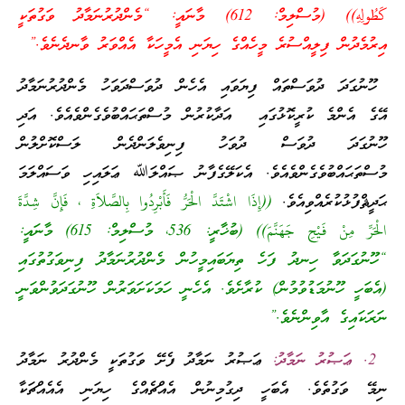
كَطُولِهِ)) (މުސްލިމް: 612) މާނައީ: “މެންދުރުނަމާދު ވަގުތަކީ
އިރުމެދުން ފިލީއްސުރެ މީހެއްގެ ހިޔަނި އެމީހަކާ އެއްވަރު ވާނދެނެވެ.”
ހޫނުގަދަ ދުވަސްތައް ފިޔަވައި އެހެން ދުވަސްދަވަހު މެންދުރުނަމާދު
އޭގެ އެންމެ ކުރީކޮޅުގައި އަދާކުރުން މުސްތަޙައްބުވެގެންވެއެވެ. އަދި
ހޫނުގަދަ ދުވަސް ދުވަހު ފިނިވެލަންދެން ލަސްކޮށްލުން
މުސްތަޙައްބުވެގެންވެއެވެ. އެކަލޭގެފާނު ޞައްލަﷲ ޢަލައިހި ވަސައްލަމަ
ޙަދީޘްފުޅުކުރެއްވިއެވެ.
((إِذَا اشْتَدَّ الْحَرُّ فَأَبْرِدُوا بِالصَّلاَةِ ، فَإِنَّ شِدَّةَ
الْحَرِّ مِنْ فَيْحِ جَهَنَّمَ))
(ބުޚާރީ: 536، މުސްލިމް: 615) މާނައީ:
“ހޫނުގަދަވާ ހިނދު ފަހެ ތިޔަބައިމީހުން މެންދުރުނަމާދު ފިނިވަގުތުގައި
(އެބަހީ ހޫނުމަޑުވުމުން) ކުރާށެވެ. އެހެނީ ހަމަކަށަވަރުން ހޫނުގަދަވުންވަނީ
ނަރަކައިގެ އާވިންނެވެ.”
2. ޢަޞުރު ނަމާދު:
ޢަޞުރު ނަމާދު ފެށޭ ވަގުތަކީ މެންދުރު ނަމާދު
ނިމޭ ވަގުތެވެ. އެބަހީ ދިގުމިނުން އެއްޗެއްގެ ހިޔަނި އެއެއްޗަކާ