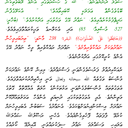
ސުވާލު ދެންނެވުނެވެ. ” ﷲ ގެ ހަޟްރަތުގައި އެންމެ ލޮބުވެތިކަން
ބޮޑުވެގެންވާ ޢަމަލަކީ ކޮބައިތޯއެވެ؟ ” އެކަލޭގެފާނު
ޙަދީޘްފުޅުކުރެއްވިއެވެ. “ނަމާދު އޭގެ ވަގުތުގައި އަދާކުރުމެވެ.” (ބުޚާރީ:
527، މުސްލިމް: 85)
އަދި އެކަލާނގެ ވަޙީކުރައްވާފައިވެއެވެ.
((حَافِظُوا عَلَى الصَّلَوَاتِ)) البقرة: 238 މާނައީ: “ތިޔަބައިމީހުން
ނަމާދުތަކަށް ރައްކާތެރިވާށެވެ.”
ނަމާދަށް ރައްކާތެރިވާ މީހާ ނަމާދު އޭގެ
އެންމެ ކުރީކޮޅުގައި އަދާކުރާނެއެވެ.
ރެއަކާއިދުވާލު ފަރުޟުވެގެންވަނީ ފަސްނަމާދެވެ. މިއިން ކޮންމެ ނަމާދަކަށް
މުނާސަބު ވަގުތެއް الله سبحانه وتعالى ވަނީ އިޚްތިޔާރުކުރައްވާފައެވެ.
އެވަގުތުތައް މުނާސަބުވެގެންވަނީ އަޅުތަކުންގެ ޙާލަތާ އެއްގޮތްވާ ގޮތުގެ
މަތީންނެވެ. އެއީ އެވަގުތުތަކުގައި ދުނިޔަވީ އެންމެހާ ޢަމަލުތައްދޫކޮށް
ނަމާދަށް އިސްކަންދިނުމަށްޓަކައެވެ. އެނަމާދުގެ ސަބަބުން އެބައިމީހުނަށް
ކުރެވޭ ފާފަތައް ފޮހެވިގެންދެއެވެ. އެހެނީ، ރަސޫލުﷲ ޞައްލަﷲ
ޢަލައިހި ވަސައްލަމަ ނަމާދު ސިފަކުރައްވަނީ އޮއިދެމޭ ކޯރެއްގެ