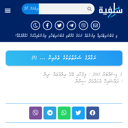
އިތުރަށް ހޯދާ
މި ވެބްސައިޓުގައިވާ ލިޔުންތައް ނަކަލު ކުރާނަމަ މި ވެބްސައިޓަށާއި ލިޔުންތެރިއާއަށް ހަވާލާދެއްވާ!
ނަމާދުގެ ޝަރުޠުތަކުގެ ތެރެއިން … (1)
3 ޑިސެމްބަރު 2011
/
ފިޤުހާއި އޭގެ ޢިލްމުތައް
,
ދީން
/
އައްޝައިޚް މުޙައްމަދު ސިނާން