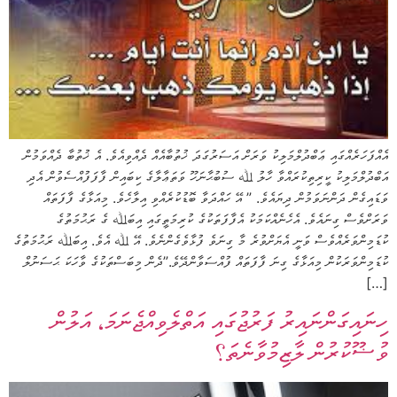
އެއްފަހަރެއްގައި ޢަބްދުލްމަލިކު ވަރަށް އަސަރުގަދަ ޚުތުބާއެއް ދެއްވިއެވެ. އެ ޚުތުބާ ދެއްވަމުން
އަބްދުލްމަލިކު ކީރިތިކުރައްވާ ހާލު ﷲ ސުބުޙާނަހޫ ވަތަޢާލާގެ ކިބައިން ފާފަފުއްސެވުން އެދި
ވަޑައިގެން ދަންނަވަމުން ދިޔައެވެ. ” އޭ ހައްދަވާ ބޮޑުކުރެއްވި އިލާހެވެ. މިއަޅާގެ ފާފަތައް
ވަރަށްވެސް ގިނައެވެ. އެހެނެއްކަމަކު އެފާފަތަކުގެ ކުރިމަތީގައި އިބަﷲ ގެ ރަޙުމަތުގެ
ކުޑަމިންވަރެއްވެސް ވަނީ އެޔަށްވުރެ މާ ގިނަވެ ފުޅާވެގެންނެވެ. އޭ ﷲ އެވެ. އިބަﷲ ރަޙުމަތުގެ
ކުޑަމިންވަރަކުން މިއަޅާގެ ގިނަ ފާފަތައް ފުއްސަވާންދޭވެ.”ދެން މިބަސްތަކުގެ ވާހަކަ ޙަސަނުލް
[…]
ހިނައިގަންނައިރު ފަރުޖުގައި އަތްލެވިއްޖެނަމަ، އަލުން
ވުޟޫކުރުން ލާޒިމުވާނެތަ؟