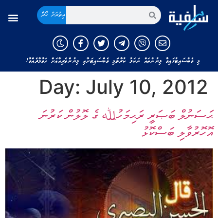
އިތުރަށް ހޯދާ
މި ވެބްސައިޓުގައިވާ ލިޔުންތައް ނަކަލު ކުރާނަމަ މި ވެބްސައިޓަށާއި ލިޔުންތެރިއާއަށް ހަވާލާދެއްވާ!
Day:
July 10, 2012
ޙަސަނުލް ބަޞަރީ ރަޙިމަހުﷲ ގެ ލޮލުން ކަރުނަ
އޮހޮރުވާލި ބަސްކޮޅު