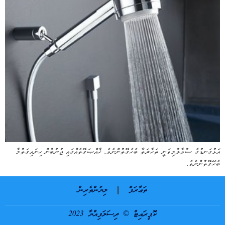
އަޅުގަނޑުގެ ސުވާލުމިވަނީ ޠަހާރަތާ ބެހެގޮތުންނެވެ. ޚާއްޞަގޮތެއްގައި ޖުނުބުން ހިނައިގަތުމާ
ބެހޭގޮތުންނެވެ.
ތަޢާރަފް
ލިޔުންތެރިން
ކޮޕީރައިޓް © ދިސަލަފިއްޔާ 2023