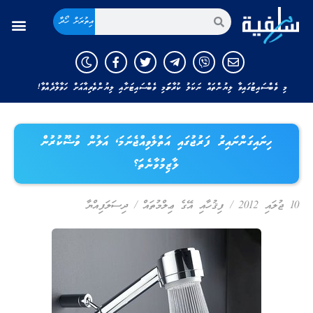
އިތުރަށް ހޯދާ
މި ވެބްސައިޓުގައިވާ ލިޔުންތައް ނަކަލު ކުރާނަމަ މި ވެބްސައިޓަށާއި ލިޔުންތެރިއާއަށް ހަވާލާދެއްވާ!
ހިނައިގަންނައިރު ފަރުޖުގައި އަތްލެވިއްޖެނަމަ، އަލުން ވުޟޫކުރުން
ލާޒިމުވާނެތަ؟
10 ޖުލައި 2012
/
ފިޤުހާއި އޭގެ ޢިލްމުތައް
/
ދިސަލަފިއްޔާ