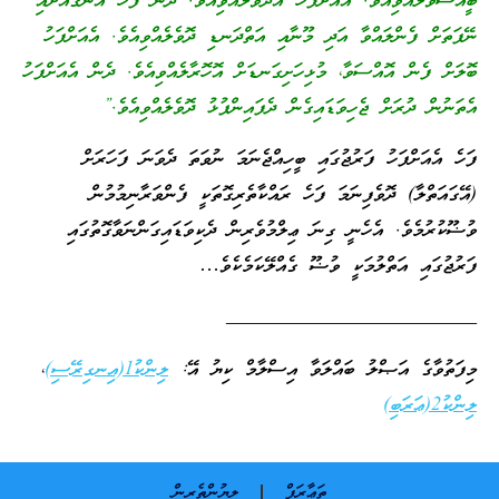
ބީއްސަވާލެއްވިއެވެ. އެއަށްފަހު އެދޮވެލެއްވިއެވެ. ދެން ފަހެ އަނގައަށާއި
ނޭފަތަށް ފެންލައްވާ އަދި މޫނާއި އަތްދަނޑި ދޮވެލެއްވިއެވެ. އެއަށްފަހު
ބޮލަށް ފެން އޮއްސަވާ، މުޅިހަށިގަނޑަށް އޮހޮރާލެއްވިއެވެ. ދެން އެއަށްފަހު
އެތަނުން ދުރަށް ޖެހިވަޑައިގެން ދެފައިންޕުޅު ދޮވެލެއްވިއެވެ.”
ފަ
ހެ އެއަށްފަހު ފަރުޖުގައި ބީހިއްޖެނަމަ ނުވަތަ ދެވަނަ ފަހަރަށް
(އޭގައަތްލާ) ދޮވެފިނަމަ ފަހެ ރައްކާތެރިގޮތަކީ ފެންވަރާނިމުމުން
ވުޟޫކުރުމެވެ. އެހެނީ ގިނަ ޢިލްމުވެރިން ދެކިވަޑައިގަންނަވާގޮތުގައި
ފަރުޖުގައި އަތްލުމަކީ ވުޟޫ ގެއްލޭކަމެކެވެ…
_________________________
މިފަތުވާގެ އަޞްލު ބައްލަވާ އިސްލާމް ކިޔު އޭ:
ލިންކު1(އިނގިރޭސި)
،
ލިންކު2(ޢަރަބި)
ތަޢާރަފް
ލިޔުންތެރިން