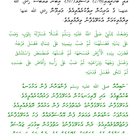
އެއީ ބުޚާރީއާއި(276) މުސްލިމް(317)، އިބްނު ޢައްބާސް رضي الله
عنهما ގެ އަރިހުން ރިވާކުރެއްވިއެވެ. މައިމޫނާ رضي الله عنها
ވިދާޅުވިކަމަށް އެކަލޭގެފާނު ވިދާޅުވިއެވެ.
وَضَعْتُ لِلنَّبِيِّ صَلَّى اللَّهُ عَلَيْهِ وَسَلَّمَ غُسْلًا فَسَتَرْتُهُ بِثَوْبٍ، وَصَبَّ
عَلَى يَدَيْهِ فَغَسَلَهُمَا، ثُمَّ صَبَّ بِيَمِينِهِ عَلَى شِمَالِهِ فَغَسَلَ فَرْجَهُ،
فَضَرَبَ بِيَدِهِ الْأَرْضَ فَمَسَحَهَا، ثُمَّ غَسَلَهَا، فَمَضْمَضَ وَاسْتَنْشَقَ
وَغَسَلَ وَجْهَهُ وَذِرَاعَيْهِ، ثُمَّ صَبَّ عَلَى رَأْسِهِ وَأَفَاضَ عَلَى جَسَدِهِ،
ثُمَّ تَنَحَّى فَغَسَلَ قَدَمَيْهِ.
“ނަބިއްޔާ صلى الله عليه وسلم ފެންވަރާނެ ފެން އަޅުގަނޑު
ބެހެއްޓީމެވެ. އަދި ފޮތިގަނޑަކުން އެކަލޭގެފާނު ފަރުދާކުރެއްވީމެވެ.
އެކަލޭގެފާނު، އެކަލޭގެފާނުގެ ދެއަތްޕުޅަށް ފެން އަޅުއްވާ ދޮވެލެއްވިއެވެ.
އެއަށްފަހު ކަނާއަތުން ވައަތަށް ފެން އޮއްސަވާލައްވާ، ފަހެ އެކަލޭގެފާނުގެ
ފަރުޖުދޮވެލެއްވިއެވެ. ދެން އެކަލޭގެފާނުގެ އަތްޕުޅުން ބިމުގައި ޖައްސަވާ