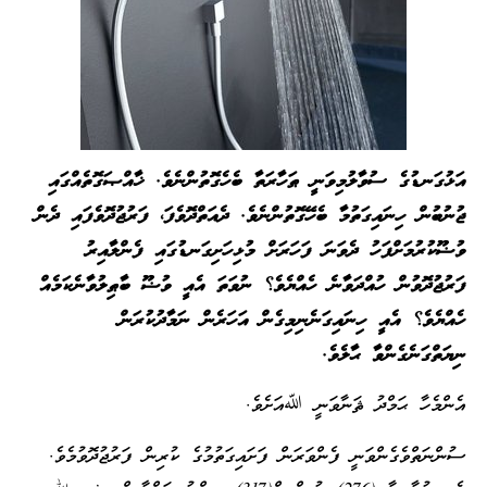
އަޅުގަނޑުގެ ސުވާލުމިވަނީ ޠަހާރަތާ ބެހެގޮތުންނެވެ. ޚާއްޞަގޮތެއްގައި
ޖުނުބުން ހިނައިގަތުމާ ބެހޭގޮތުންނެވެ. ދެއަތްދޮވެފަ، ފަރުޖުދޮވެފައި ދެން
ވުޟޫކުރުމަށްފަހު ދެވަނަ ފަހަރަށް މުޅިހަށިގަނޑުގައި ފެންލާއިރު
ފަރުޖުދޮވުން ހުއްދަވާނެ ހެއްޔެވެ؟ ނުވަތަ އެއީ ވުޟޫ ބާޠިލުވާނެކަމެއް
ހެއްޔެވެ؟ އެއީ ހިނައިގަނެނިމިގެން އަހަރެން ނަމާދުކުރަން
ނިޔަތްގަނެގެންވާ ޙާލެވެ.
އެންމެހާ ޙަމްދު ޘަނާވަނީ ﷲއަށެވެ.
ސުންނަތްވެގެންވަނީ ފެންވަރަން ފަށައިގަތުމުގެ ކުރިން ފަރުޖުދޮވުމެވެ.