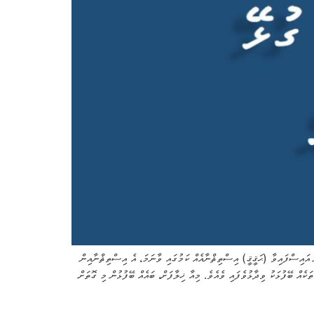
ު: ގުޅިގެން އައިސްފައިވާ (ޙަޤީޤީ) އިސްތިޘްނާއެއް ކަމުގައި ވާނަމަ، އެ އިސްތިޘްނާއިން
ެއް ބޭފުޅަކު ވިދާޅުވެފައި ވެއެވެ. މިއާ ޚިލާފަށް، ބައެއް ބޭފުޅުން މި ގޮތަށް