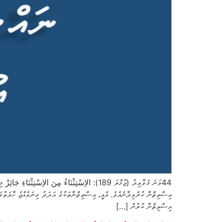
44ވަނަ ޤަވާޢިދު (ޖުމްލަ 189): الاِسْتِثْنَاءُ مِنَ
އިސްތިޘްނާ ކުރެވިދާނެއެވެ. އެއީ، އިސްތިޘްނާތަކުގެ އަދަދު ގިނަވެއްޖެ ހާލަތުގައ
އިސްތިޘްނާ ކުރުން […]