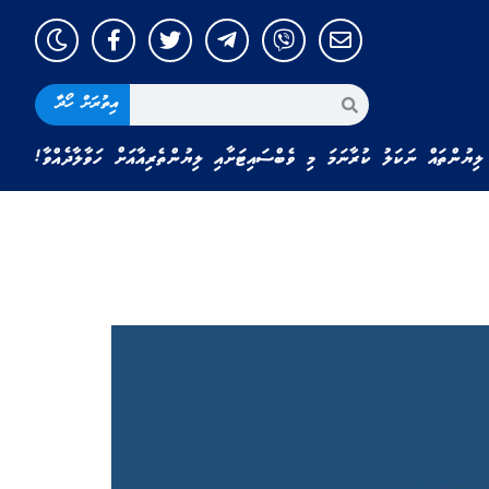
އިތުރަށް ހޯދާ
ލިޔުންތައް ނަކަލު ކުރާނަމަ މި ވެބްސައިޓަށާއި ލިޔުންތެރިއާއަށް ހަވާލާދެއްވާ!