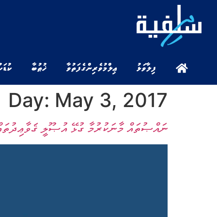
ފިލާވަޅު
ޢިލްމުވެރިންގެ ފަތުވާ
ޚުޠުބާ
ކުޑަކ
Day:
May 3, 2017
ނައްޞުތައް މާނަކުރުމާ ގުޅޭ އުޞޫލީ ޤަވާޢިދުތައް 