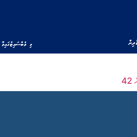
ުދިން
މި ވެބްސައިޓުގައިވާ 
42