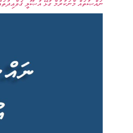
ނައްޞުތައް މާނަކުރުމާ ގުޅޭ އުޞޫލީ ޤަވާޢިދުތައް 