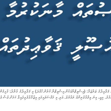
 الاِسْتِثْنَاءِ جَائِزٌ މި ޤަވާޢިދުގެ ތަރުޖަމާ: {އިސްތިޘްނާއަކުން އިސްތިޘްނާ ކުރުން ހުއްދަ} މި ޤަވާޢިދުގެ މުރާދ
ެވެ. މިއީ، ގިނަ ޢިލްމުވެރިންގެ ރައުޔެވެ. އަދި މި މައްސަލައިގައި އިޖުމާޢުވެވިފައިވާ ކަމަށް ވެސް އެތަކ