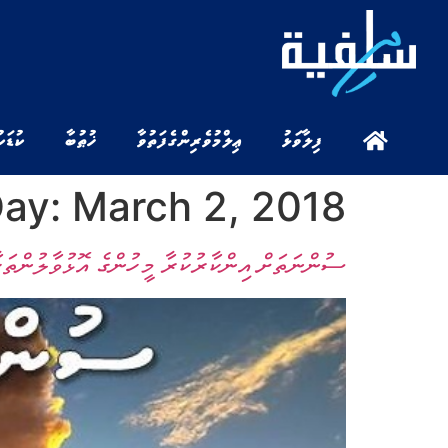
ފިލާވަޅު
ޢިލްމުވެރިންގެ ފަތުވާ
ޚުޠުބާ
ކުޑަކ
ay:
March 2, 2018
ސުންނަތަށް އިންކާރުކުރާ މީހުންގެ އޮޅުވާލުންތަކާއ