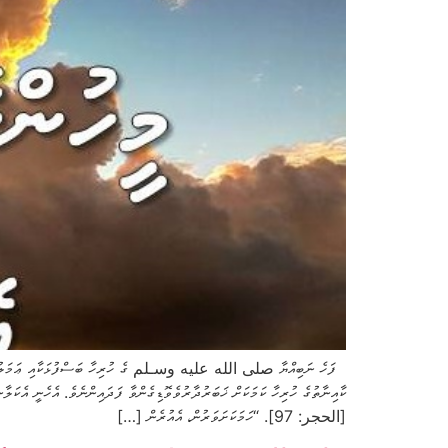
ފަހެ ނަބިއްޔާ صلى الله عليه وسـلم ގެ ހުރިހާ ބަސްފުޅަކާއި ޢަމަލުފުޅަކާއި 
ކާއިނާތުގެ ހުރިހާ ކަމަކަށް ޚަބަރުދާރުވެވޮޑިގެންވާ ފަދައިންނެވެ. އެހެނީ އެކަލާ
[الحجر: 97]. “ހަމަކަށަވަރުން، އެއުރެން […]