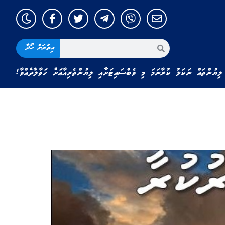
އިތުރަށް ހޯދާ
ލިޔުންތައް ނަކަލު ކުރާނަމަ މި ވެބްސައިޓަށާއި ލިޔުންތެރިއާއަށް ހަވާލާދެއްވާ!