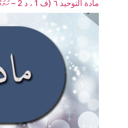
مادة التوحيد ٦ (ف 1 ، د 2 – ހަމައެކަނި ތައުޙީދުއް ރުބޫބިއްޔާއަށް އިޤުރާރުވުމުން މުސްލިމަކަށް ނުވެވޭނެ)