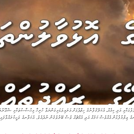
އަދި ކިއެއް، އެކަލޭގެފާނުގެ ހިތްޕުޅަށް އަރައިވަޑައިގަންނަވާ ހުރިހާ އިޙުސާސުތަކާއި ޝުޢޫރުތަކަކ
ނގެ ޢިލްމުފުޅުން އެއްވެސް ކަމެއް އަދި އެއްޗެއް ވެސް ބޭރުވެގެން ނުދެއެވެ. އެކަލާނގެ ވަޙީކުރައްވާފައިވ