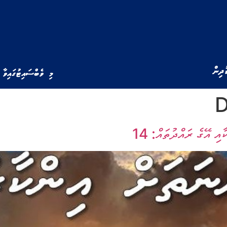
ުދިން
މި ވެބްސައިޓުގައިވާ 
D
ި އޭގެ ރައްދުތައް: 14