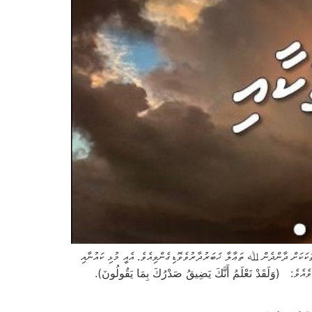
ަށް ދާންދެން ﷲ ތަޢާލާ ޚަބަރުދާރުވެވޮޑިގެންވިއެވެ. އެއީ މުޅި ކައުނާއި
ެއެވެ: (وَلَقَدْ نَعْلَمُ أَنَّكَ يَضِيقُ صَدْرُكَ بِمَا يَقُولُونَ).