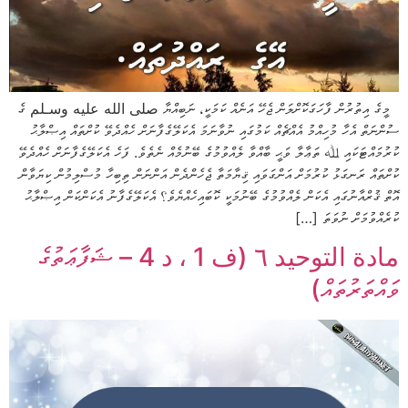
މީގެ އިތުރުން ފާހަގަކޮށްލަން ޖެހޭ އަނެއް ކަމަކީ، ނަބިއްޔާ صلى الله عليه وسـلم ގެ
ސުންނަތް އެހާ މުހިއްމު އެއްޗެއް ކަމުގައި ނުވާނަމަ އެކަލޭގެފާނަށް ހެއްދެވޭ ކުށްތައް އިޞްލާޙު
ކުރުމައްޓަކައި ﷲ ތަޢާލާ ވަޙީ ބާއްވާ ލެއްވުމުގެ ބޭނުމެއް ނެތެވެ. ފަހެ އެކަލޭގެފާނަށް ހެއްދެވޭ
ކުށްތައް ރަނގަޅު ކުރުމަށް އަންގަވައި ޤިޔާމަތާ ޖެހެންދެން އަންނަން ތިބިހާ މުސްލިމުން ކިޔަވާން
އޮތް ޤުރްއާނުގައި އެކަން ލެއްވުމުގެ ބޭނުމަކީ ކޮބައިހެއްޔެވެ؟ އެކަލޭގެފާނު އެކަންކަން އިޞްލާޙު
ކުރެއްވުމަށް ނުވަތަ […]
مادة التوحيد ٦ (ف 1 ، د 4 – ޝަފާޢަތުގެ
ވައްތަރުތައް)