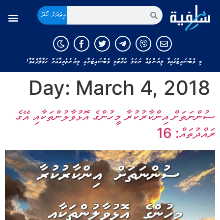
އިތުރަށް ހޯދާ
މި ވެބްސައިޓުގައިވާ ލިޔުންތައް ނަކަލު ކުރާނަމަ މި ވެބްސައިޓަށާއި ލިޔުންތެރިއާއަށް ހަވާލާދެއްވާ!
Day:
March 4, 2018
ސުންނަތަށް އިންކާރުކުރާ މީހުންގެ އޮޅުވާލުންތަކާއި އޭގެ
ރައްދުތައް: 16