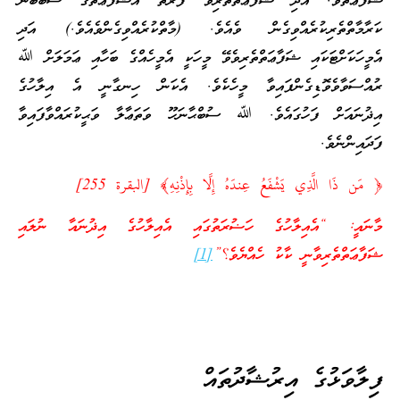
ޝަފާޢަތެވެ. އަދި ޝަފާޢަތްތެރިވާ ފަރާތް އެޝަފާޢަތުގެ ސަބަބުން
ކަރާމާތްތެރިކުރެއްވިގެން ވެއެވެ. (މާތްކުރެއްވިގެންވެއެވެ.) އަދި
އެމީހަކަށްޓަކައި ޝަފާޢަތްތެރިވެވޭ މީހަކީ އެމީހެއްގެ ބަހާއި ޢަމަލަށް ﷲ
ރުއްސަވާވެވޮޑިގެންފައިވާ މީހެކެވެ. އެކަން ހިނގާނީ އެ އިލާހުގެ
އިޛުނައަށް ފަހުގައެވެ. ﷲ ސުބްޙާނަހޫ ވަތަޢާލާ ވަޙީކުރައްވާފައިވާ
ފަދައިންނެވެ.
﴿ مَن ذَا الَّذِي يَشْفَعُ عِندَهُ إِلَّا بِإِذْنِهِ﴾ [البقرة 255]
މާނައީ: “އެއިލާހުގެ ހަޟުރަތުގައި އެއިލާހުގެ އިޛުނައާ ނުލައި
ޝަފާޢަތްތެރިވާނީ ކާކު ހެއްޔެވެ؟”
[1]
ފިލާވަޅުގެ އިރުޝާދުތައް