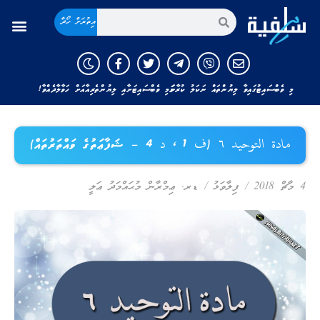
އިތުރަށް ހޯދާ
މި ވެބްސައިޓުގައިވާ ލިޔުންތައް ނަކަލު ކުރާނަމަ މި ވެބްސައިޓަށާއި ލިޔުންތެރިއާއަށް ހަވާލާދެއްވާ!
مادة التوحيد ٦ (ف 1 ، د 4 – ޝަފާޢަތުގެ ވައްތަރުތައް)
4 މާޗް 2018
/
ފިލާވަޅު
/
ޑރ. ޢިމްރާން މުޙައްމަދު ޢަލީ