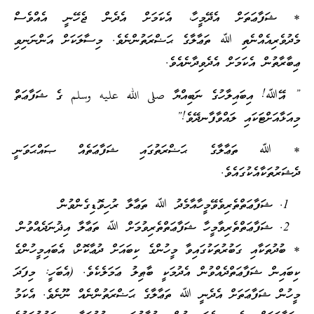
* ޝަފާޢަތަށް އެދޭމީހާ، އެކަމަށް އެދެން ޖެހޭނީ އެއްވެސް
މެދުވެރިއެއްނެތި ﷲ ތަޢާލާގެ ޙަޟްރަތުންނެވެ. މިސާލަކަށް އަންނަނިވި
ޢިބާރާތުން އެކަމަށް އެދެވިދާނެއެވެ.
” އޭﷲ! އިބައިލާހުގެ ނަބިއްޔާ صلى الله عليه وسلم ގެ ޝަފާޢަތް
މިއަޅާއަށްޓަކައި ލައްވާފާނދޭވެ!”
* ﷲ ތަޢާލާގެ ޙަޟްރަތުގައި ޝަފާޢަތެއް ޞައްޙަވަނީ
ދެޝަރުތަކާއެކުގައެވެ.
ޝަފާޢަތްތެރިވެވޭމީހާއާމެދު ﷲ ތަޢާލާ ރުހިވޮޑިގެންވުން
ޝަފާޢަތްތެރިވާމީހާ ޝަފާޢަތްތެރިވުމަށް ﷲ ތަޢާލާ އިޛުނަދެއްވުން
* ބުދުތަކާއި ގަބުރުތަކުގައިވާ މީހުންގެ ކިބައަށް ދުޢާކޮށް، އެބައިމީހުންގެ
ކިބައިން ޝަފާޢަތްދެއްވުން އެދުމަކީ ބާޠިލު ޢަމަލެކެވެ. (އެބަހީ: މިފަދަ
މީހުން ޝަފާޢަތަށް އެދެނީ ﷲ ތަޢާލާގެ ޙަޟްރަތުންނެއް ނޫނެވެ. އެކަމު