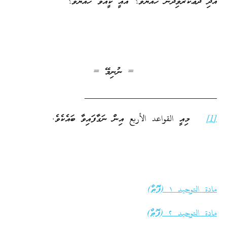
އެދި ދުޢާކުރެވިދާނެ ހެއްޔެވެ؟ އެއީ ކީއްވެ ހެއްޔެވެ؟
= ނުނިމޭ =
_____________________________
[1]
މިއީ القواعد الأربع އިން ނަގާފައިވާ ބައެކެވެ.
مادة التوحيد ١ (ފޮތް)
مادة التوحيد ٢ (ފޮތް)