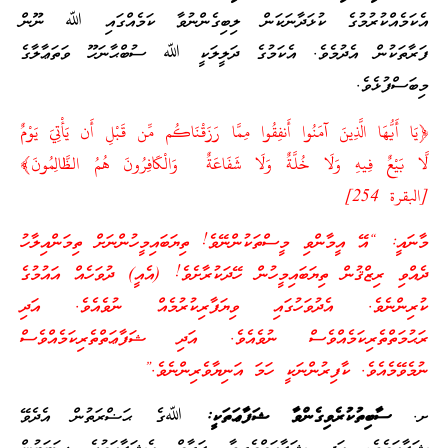
އެކަމެއްކުރުމުގެ ކުޅަދާނަކަން ލިބިގެންނުވާ ކަމެއްގައި ﷲ ނޫން
ފަރާތަކުން އެދުމެވެ. އެކަމުގެ ދަލީލަކީ ﷲ ސުބްޙާނަހޫ ވަތަޢާލާގެ
މިބަސްފުޅެވެ.
﴿يَا أَيُّهَا الَّذِينَ آمَنُوا أَنفِقُوا مِمَّا رَزَقْنَاكُم مِّن قَبْلِ أَن يَأْتِيَ يَوْمٌ
لَّا بَيْعٌ فِيهِ وَلَا خُلَّةٌ وَلَا شَفَاعَةٌ وَالْكَافِرُونَ هُمُ الظَّالِمُونَ﴾
[البقرة 254]
މާނައީ: “އޭ އީމާންވި މީސްތަކުންނޭވެ! ތިޔަބައިމީހުންނަށް ތިމަންއިލާހު
ދެއްވި ރިޒްޤުން ތިޔަބައިމީހުން ހޭދަކުރާށެވެ! (އެއީ) ދުވަހެއް އައުމުގެ
ކުރިންނެވެ. އެދުވަހުގައި ވިޔަފާރިކުރުމެއް ނުވެއެވެ. އަދި
ރަޙުމަތްތެރިކަމެއްވެސް ނުވެއެވެ. އަދި ޝަފާޢަތްތެރިކަމެއްވެސް
ނުމެވޭމެއެވެ. ކާފިރުންނަކީ ހަމަ އަނިޔާވެރިންނެވެ.”
ށ.
ސާބިތުކުރެވިގެންވާ ޝަފާޢަތަކީ:
ﷲގެ ޙަޟްރަތުން އެދެވޭ