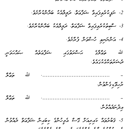
2- ނަފީކުރެވިފައިވާ ޝަފާޢަތް، ދަލީލާއެކު ބަޔާންކުރާށެވެ.
3- ސާބިތުކުރެވިފައިވާ ޝަފާޢަތް، ދަލީލާއެކު ބަޔާންކުރާށެވެ.
4- އަންނަނިވި ހުސްތަން ފުރާށެވެ.
ﷲ ތަޢާލާގެ ޙަޟްރަތުގައި ޝަފާޢަތެއް ޞައްޙަވަނީ
ދެޝަރުތަކާއެކުގައެވެ.
– …………………………………. ﷲ ތަޢާލާ
ރުހިވޮޑިގެންވުން.
– …………………………………. ﷲ ތަޢާލާ
އިޛުނަދެއްވުން.
5- ޤަބުރުތައް ކައިރިއަށް ގޮސް އެމީހުންގެ ކިބައިން ޝަފާޢަތް ދެއްވުން