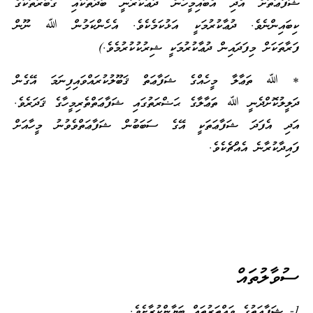
ޝަފާޢަތަށް އެދި އެބައިމީހުން ދުޢާކުރަނީ ބުދުތަކާއި ގަބުރުތަކުގެ
ކިބައިންނެވެ. ދުޢާކުރުމަކީ އަޅުކަމެކެވެ. އެހެންކަމުން ﷲ ނޫން
ފަރާތަކަށް މިފަދައިން ދުޢާކުރުމަކީ ޝިރުކުކުރުމެވެ.)
* ﷲ ތަޢާލާ މީހެއްގެ ޝަފާޢަތް ޤަބޫލުކުރައްވައިފިނަމަ އޭގެން
ދަލީލުކޮށްދެނީ ﷲ ތަޢާލާގެ ޙަޟްރަތުގައި ޝަފާޢަތްތެރިމީހާގެ ޤަދަރެވެ.
އަދި އެފަދަ ޝަފާޢަތަކީ އޭގެ ސަބަބުން ޝަފާޢަތްވެވުނު މީހާއަށް
ފައިދާކުރާނެ އެއްޗެކެވެ.
ސުވާލުތައް
1- ޝަފާޢަތުގެ ވައްތަރުތައް ބަޔާންކުރާށެވެ.