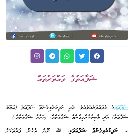
ޝަފާޢަތުގެ ވައްތަރުތައް
ޝަފާޢަތު
ގެ ދެވައްތަރެއްވެއެވެ. އެއީ ނަފީކުރެވިގެންވާ ޝަފާޢަތް (ޙަރާމް
ޝަފާޢަތް) އަދި ޘާބިތުކުރެވިގެންވާ ޝަފާޢަތެވެ. (ޙަލާލު ޝަފާޢަތެވެ.)
ހ.
ނަފީކުރެވިގެންވާ ޝަފާޢަތަކީ:
ﷲ ނޫން އެހެން ފަރާތަކަށް