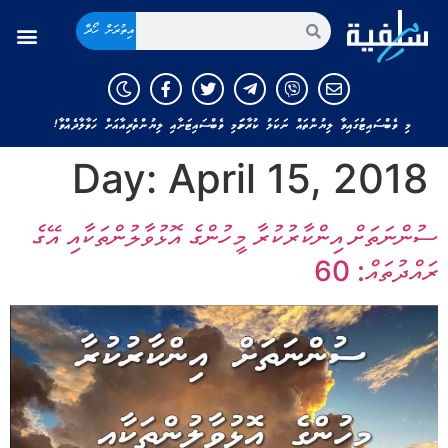
އިތުރަށް ހޯދާ
މި ވެބްސައިޓުގައިވާ ލިޔުންތައް ނަކަލު ކުރާނަމަ މި ވެބްސައިޓަށާއި ލިޔުންތެރިއާއަށް ހަވާލާދެއްވާ!
Day:
April 15, 2018
ސުންނަތަށް އިންކާރުކުރާ މީހުންގެ އޮޅުވާލުންތަކާއި އޭގެ
ރައްދުތައް: 60