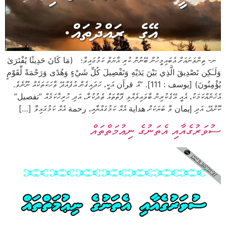
ނ- ތިންވަނައަށް އެބައިމީހުން ބޭނުން ކުރި އާޔަތް ކަމުގައިވާ؛ (مَا كَانَ حَدِيثًا يُفْتَرَىٰ
وَلَـٰكِن تَصْدِيقَ الَّذِي بَيْنَ يَدَيْهِ وَتَفْصِيلَ كُلِّ شَيْءٍ وَهُدًى وَرَحْمَةً لِّقَوْمٍ
يُؤْمِنُونَ) [يوسف : 111]. “އެ قرآن އަކީ، ހަދައިގެން އުފެއްދޭ ވާހަކަތަކެއް ނޫނެވެ.
އެހެނެއްކަމަކު، އެއީ އޭގެކުރިން ބާވައިލެއްވި ފޮތްތައް ތެދުކުރާ، އަދި ހުރިހާކަމެއް “تفصيل”
ކޮށްދޭ، އަދި إيمان ވާ ބަޔަކަށް هداية އެއް ކަމުގައްޔާއި، رحمة އެއް ކަމުގައިވާ […]
ސުވަރުގެއާއި އެތަނުގެ ނިޢުމަތްތައް