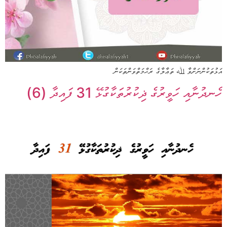
އަޅުތަކުންނަށްވާ ﷲ ތަޢާލާގެ ރަޙްމަތްވަންތަކަން
ހެނދުނާއި ހަވީރުގެ ޛިކުރުތަކާގުޅޭ 31 ފައިދާ (6)