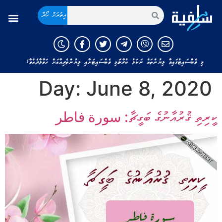
އިތުރަށް ހޯދާ
މި ވެބްސައިޓުގައިވާ ލިޔުންތައް ނަކަލު ކުރާނަމަ މި ވެބްސައިޓަށާއި ލިޔުންތެރިއާއަށް ހަވާލާދެއްވާ!
Day:
June 8, 2020
ކީރިތި ޤުރުއާނުގެ ބަގީޗާ: سورة فاطر