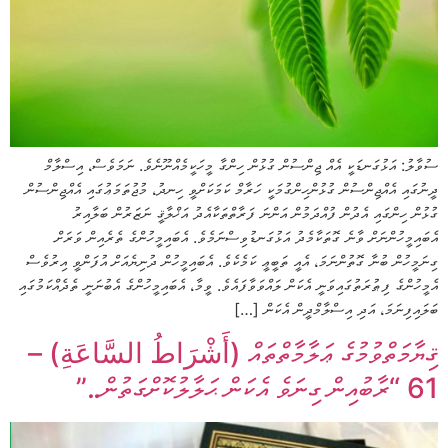
ސުވާލު: އަޅުގަނޑަކީ އެއް ޖިންސުން ގުޅުން ހިންގާ މީހަކީމެއްނޫނެވެ. ނަމަވެސް، އިސްލާމް
ދީނުގައި އެއްޖިންސުން ގުޅުންހިންގުމަކީ ހަރާމް ކަމަކަށްވީ ހިނދު، މުޖުތަމަޢުގައި އެއްޖިންސުން
ގުޅުން ހިންގައި އެދުން ފުއްދަމުން އަންނަ ފަރާތްތަކާއެދު އަޚްލާޤީ ނަޒަރުން ބަލާއިރު
އެބައިމީހުންނަށް ވާނެ ގޮތަކާމެދު އަޅުގަނޑުވިސްނަމެވެ. އެބައިމީހުންގެ ތެރެއިން ވަރަށް
ގިނަމީހުން ބުނާ ގޮތުންނަމަ، އެއީ ތަބީޢީ ކަމެކެވެ. އެބައިމީހުން ދުނިޔެއަށް އުފަންވީ އިރުވެސް
އެމީހުންގެ ފިޠުރަތުގައިވަނީ އެކަން ލައްވަވާފައެވެ. ވީމާ، އެބައިމީހުންގެ އެބުނަނީ ތެދެއްކަމުގައި
ބަލައިފިނަމަ، އަދި އިސްލާމްދީން އެކަން […]
ޤިޔާމަތްވުމުގެ ޢަލާމާތްތައް (أَشْرَاطُ السَّاعَةِ) –
61 “ރާބުއިން ގިނަވެ އެކަން ޙަލާލުކޮށްގަތުން..”