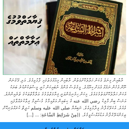
ރާބުއިން ގިނަވެ އެކަން ޙަލާލުކޮށްގަތުން. ރާބުއިން މިއުއްމަތުގައި ފާޅުވިއެވެ. އަދި އޭގެނަން
ނޫން އެހެން ނަމެއް އެއަށް ކިޔޫއެވެ. މީގެވެސް އެންމެ ނުބައިކަން ހުރީ މީސްތަކުންކުރެ ބަޔަކު
އެކަން ޙަލާލުކޮށްގަތުމުގައެވެ. މިކަން ހިމެނިގެންވަނީ ޤިޔާމަތްވުމުގެ ޢަލާމާތްތަކުގެ ތެރެއިންނެވެ.
އަނަސް ބިން މާލިކު رضي الله عنه ގެ ކިބައިން އަލްއިމާމު މުސްލިމް ރިވާކުރައްވާފައި
ވެއެވެ. އެކަލޭގެފާނު ވިދާޅުވިއެވެ. ނަބިއްޔާ صلى الله عليه وسلم ޙަދީޘް ކުރައްވަނިކޮށް
ތިމަންކަލޭގެފާނު އަޑުއެއްސެވީމެވެ. ((مِنْ شَرَائِطِ السَّاعَةِ: … […]