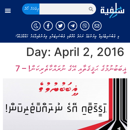
އިތުރަށް ހޯދާ
މި ވެބްސައިޓުގައިވާ ލިޔުންތައް ނަކަލު ކުރާނަމަ މި ވެބްސައިޓަށާއި ލިޔުންތެރިއާއަށް ހަވާލާދެއްވާ!
Day:
April 2, 2016
ޣީބަބުނުމުގެ ޙަޤީޤަތާއި އޭގެ ނުރައްކާތެރިކަން! – 7