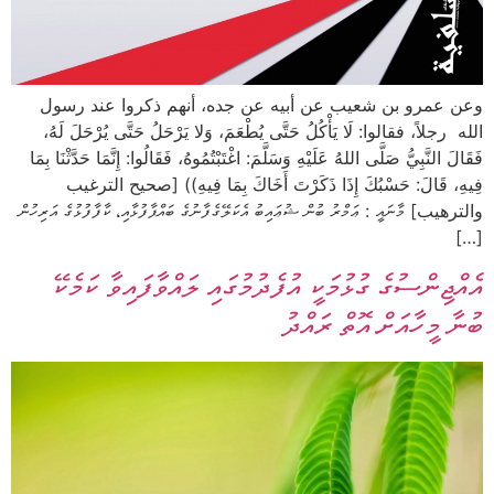
وعن عمرو بن شعيب عن أبيه عن جده، أنهم ذكروا عند رسول
الله رجلاً، فقالوا: لَا يَأْكُلُ حَتَّى يُطْعَمَ، وَلا يَرْحَلُ حَتَّى يُرْحَلَ لَهُ،
فَقَالَ النَّبِيُّ صَلَّى اللهُ عَلَيْهِ وَسَلَّمَ: اغْتَبْتُمُوهُ، فَقَالُوا: إِنَّمَا حَدَّثْنَا بِمَا
فِيهِ، قَالَ: حَسْبُكَ إِذَا ذَكَرْتَ أَخَاكَ بِمَا فِيهِ)) [صحيح الترغيب
والترهيب] މާނައީ : ޢަމްރު ބުން ޝުޢައިބު އެކަލޭގެފާނުގެ ބައްޕާފުޅާއި، ކާފާފުޅުގެ އަރިހުން
[…]
އެއްޖިންސުގެ ގުޅުމަކީ އުފެދުމުގައި ލައްވާފައިވާ ކަމެކޭ
ބުނާ މީހާއަށް އޮތް ރައްދު