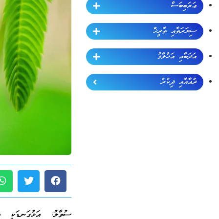
ޢަރަބިބަސް
ސިޔަރަތާއި ތާރީޚް
އަދަބާއި އަޚްލާޤު
ދުޢާއާއި ޛިކުރު
ސުވާލު: އަޅުގަނޑަކީ އ