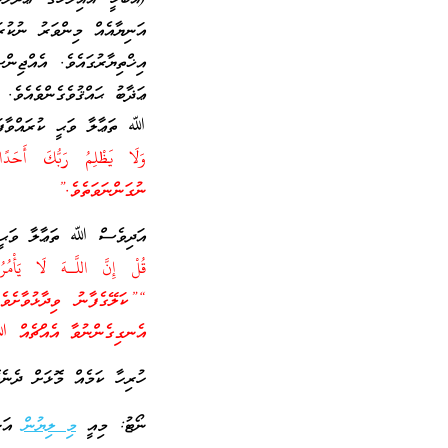
އަނިޔާއެއް މިންވަރު ނުކުރަ
އިޚްތިޔާރުގައެވެ. އެއްޖިނ
ޢަޛާބު ޙައްޤުވެގެންވެއެވެ.
ﷲ ތަޢާލާ ވަޙީ ކުރައްވާފައ
ނުގަންނަވަތެވެ.”
އަދިވެސް ﷲ ތަޢާލާ ވަޙީކު
“”ކަލޭގެފާނު ވިދާޅުވާށެވ
އެނގިގެންނުވާ އެއްޗެއް ﷲ
ހުރިހާ ކަމެއް މޮޅަށް ދެނ
ނޯޓު: މިއީ
މި ލިޔުން
އަޞް