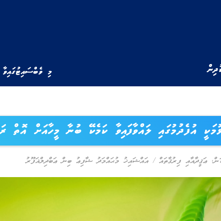
ުދިން
މި ވެބްސައިޓުގައިވާ 
މަކީ އުފެދުމުގައި ލައްވާފައިވާ ކަމެކޭ ބުނާ މީހާއަށް އޮތް ރަ
ަން
,
ޢަޤީދާއާއި ފިރުޤާތައް
/
އައްޝައިޚު މުޙައްމަދު ޝާފިޢު ބިން ޢަބްދިލްޣަފޫރު