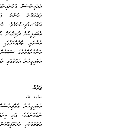
އެއްޖިންސުން ގުޅުންހިންގ
ފުއްދަމުން އަންނަ ފަރ
އަޅުގަނޑުވިސްނަމެވެ. އެ
އެބައިމީހުން ދުނިޔެއަށް އު
އެބުނަނީ ތެދެއްކަމުގައި
މަނާކުރެއްވުމުގެ ސަބަބުން
އެބައިމީހުން އެގޮތުގައި ލެ
ޖަވާބު:
الحمد لله
އެބައިމީހުން އެއްޖިއްސު
ނުވެވޭނެއެވެ. އަދި ކިޔެ
ޢަމަލުތަކަކީ އަޚްލާޤީގޮތު