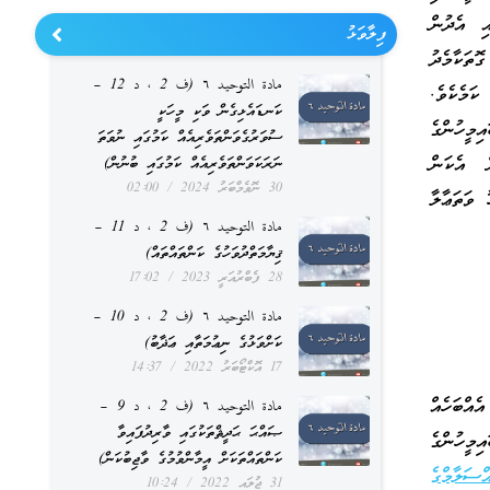
ި އެދުން
ފިލާވަޅު
ަކާމެދު
مادة التوحيد ٦ (ف 2 ، د 12 –
ަމެކެވެ.
ކަނޑައެޅިގެން ވަކި މީހަކީ
ިމީހުންގެ
ސުވަރުގެވަންތަވެރިއެއް ކަމުގައި ނުވަތަ
ް އެކަން
ނަރަކަވަންތަވެރިއެއް ކަމުގައި ބުނުން)
30 ނޮވެމްބަރު 2024
02:00
 ވަތަޢާލާ
مادة التوحيد ٦ (ف 2 ، د 11 –
ޤިޔާމަތްދުވަހުގެ ކަންތައްތައް)
28 ފެބްރުއަރީ 2023
17:02
مادة التوحيد ٦ (ف 2 ، د 10 –
ކަށްވަޅުގެ ނިޢުމަތާއި ޢަޛާބު)
17 އޮކްޓޯބަރު 2022
14:37
އްބަހެއް
مادة التوحيد ٦ (ف 2 ، د 9 –
ޞައްޙަ ޙަދީޘްތަކުގައި ވާރިދުފައިވާ
މީހުންގެ
ކަންތައްތަކަށް އީމާންވުމުގެ ވާޖިބުކަން)
ްސަލާމްގެ
31 ޖުލައި 2022
10:24