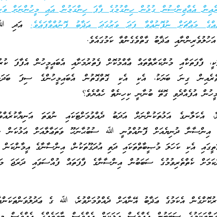
ރެއިން އެއްޖިންސުން ގުޅުން ހިންގުމުގެ ފާފަ ހިންގަމުން އައި މީހުންނަށް ވަނ
އްގެ މައްޗަށް ނުފޮނުއްވާ ފަދަ ވަރުގަދަ ޢަޛާބު ފޮނުއްވާފައެވެ.
އަދި ﷲ 
އަހުލުވެރިންނާއި ޢަޛާބު ގާތްވެގެންވާ ކަމުގައެވެ.
ކީ، ފާފަތަކާއި މުންކަރާތްތައް ޢާއްމުކޮށް ފެތުރުމަށާއި އެބައީމީހުން އެފާފަ ކުރުމ
ތެރެއިން ގިނަ ބަޔަކު، އެކި އެކި ގޮތްގޮތުން އެބައިމީހުންގެ ސިފަ ބަދަލުކ
މީހުން އުފެއްދެވި ގޮތޭ ބުނާނީ ކިހިނެތް ހެއްޔެވެ؟
ެކަލާނގެ އަޅުތަކުންނަށް އަދަބު ދެއްވުމަށްޓަކައި ނުވަތަ އަނިޔާކުރެއްވުމަ
ެ. އިންސާނާ ދުނިޔެއަށް ފޮނުއްވުނީ ﷲ ސުބުޙާނަހޫ ވަތަޢާލާއަށް އަޅުކަން ކުރ
ަތީގައި އެކި ކަހަލަ މުޞީބާތްތަކައި ދަތި އުދަގޫތަކުން، އިންސާނާގެ އީމާންކަން އ
ްކަމަށް ކެތްތެރިވުމުގެ ސަބަބުން އިންސާނާގެ ފާފަތައް ފުއްސަވައި ދަރަޖަ މަތ
ޫރުކޮށްގެން އެކަމުގެ ޢަޛާބު އޭނާއަށް ދެއްވުމަށްވުރެ، ﷲ ގެ ޢަދުލުވަންތަކަންމ
ުވަންތަކަމުގެ ސަބަބުން އެއްވެސް އަޅަކަށް އެއްވެސް ބާވަތެއްގެ އެއްވެސް މިން