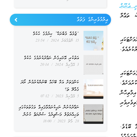
ީ އެނޫން
ތަޢާލާ
ޢިލްމުވެރިންގެ ފަތުވާ
“ޖުމުޢާ މުބާރަކާ” ކިޔުމުގެ ޙުކުމް
ަށްޓަކައި
15 ނޮވެމްބަރު 2024
23:54
ުރެއެވެ.
އަތުކުރި އޮޅައިގެން ނަމާދުކުރުމުގެ ޙުކުމް
3 އޭޕްރިލް 2024
20:14
ށްޓަކައި
ކަންފަތަށް އަޅާ ބޭހެއް ބޭނުންކުރުމުން ރޯދަ
ުމަށެވެ.
ގެއްލޭ ތަ؟
ިމްތިޙާން
5 އޭޕްރިލް 2023
07:12
ިވެރިވެރި
ނަމާދުކުރުން ނަހީކުރައްވާފައިވާ ވަގުތުތަކުގައި
ތަޙިއްޔަތުލް މަސްޖިދުގެ ސުންނަތް ކުރުން
28 މާޗް 2023
18:00
ާ ބޮޑެވެ.
ވަރެއްގެ