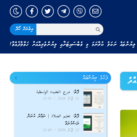
އިތުރަށް ހޯދާ
ލިޔުންތައް ނަކަލު ކުރާނަމަ މި ވެބްސައިޓަށާއި ލިޔުންތެރިއާއަށް ހަވާލާދެއްވާ!
ފަހުގެ ލިޔުންތައް
އްދު
ފޮތް: شرح العقيدة الواسطية
21 ޖޫން 2026
13:54
ފޮތް: تعليم الصلاة | ނަމާދު ކުރަން
ދަސްކުރަމާ
21 ޖޫން 2026
13:40