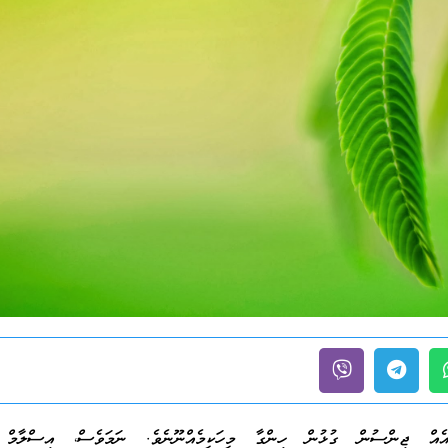
ެއް ޖިންސުން ގުޅުން ހިންގާ މީހަކީމެއްނޫނެވެ. ނަމަވެސް، އިސްލާމް ދ