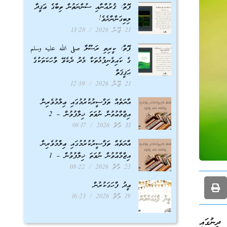
ފޮތް: ޤުރުއާނާއި ސުންނަތުން ތިބާގެ ޢަޤީދާ
ލިބިގަންނާށެވެ!
21 ޖޫން 2026
13:28
ފޮތް: ކީރިތި ރަސޫލާ صلى الله عليه وسلم
ގެ ކައިވެނިފުޅުތަކާ މެދު ދެކެވޭ ވާހަކަތަކުގެ
ޙަޤީޤަތް
21 ޖޫން 2026
12:39
އާޔަތެއް ތަފްސީރުކުރުމުގައި ޢިލްމުވެރިން
އިޖްމާޢުވުން ނުވަތަ ޚިލާފުވުން – 2
31 މާޗް 2026
08:17
އާޔަތެއް ތަފްސީރުކުރުމުގައި ޢިލްމުވެރިން
އިޖްމާޢުވުން ނުވަތަ ޚިލާފުވުން – 1
25 މާޗް 2026
08:22
ޢީދު ފާހަގަކުރުން
19 މާޗް 2026
16:23
ީނުގައި