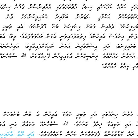
ުމަކީ ހަރާމް ކަމަކަށްވީ ހިނދު، މުޖުތަމަޢުގައި އެއްޖިންސުން ގުޅުން ހިންގައ
ާތްތަކާއެދު އަޚްލާޤީ ނަޒަރުން ބަލާއިރު އެބައިމީހުންނަށް ވާނެ ގޮތ
ބައިމީހުންގެ ތެރެއިން ވަރަށް ގިނަމީހުން ބުނާ ގޮތުންނަމަ، އެއީ ތަބީޢީ ކ
ފަންވީ އިރުވެސް އެމީހުންގެ ފިޠުރަތުގައިވަނީ އެކަން ލައްވަވާފައެވެ. ވީމާ، އެބައ
 ބަލައިފިނަމަ، އަދި އިސްލާމްދީން އެކަން ނަހީކޮށްފައިވާތީމެ، އެމީހުންނަށ
 އެކަމުން މަޙްރޫމުވެ، ޖިންސީގޮތުން އެބައިމީހުން ފޫހިވާގޮތަށް، ﷲ ސުބްޙާނަހޫ
އްވީ ކީއްވެ ހެއްޔެވެ؟
ން ގުޅުން ހިންގުމަކީ އެއީ ތަބީޢީ ކަމެކޭ އެމީހުން އެ ބުނާ ބުނުމަކަށް އެ
އް އެއީ ތަބީޢަތާ ޚިލާފު ގޮތެކެވެ. ﷲ ސުބުޙާނަހޫ ވަތަޢާލާ ވަނީ އެބައި
ން ދަށް ބޮޑުވެގެންވާ ފާފައެއްކަން ބަޔާން ކުރައްވާފައެވެ.
އަދި ލޫޠު ޢާލައިހިއ