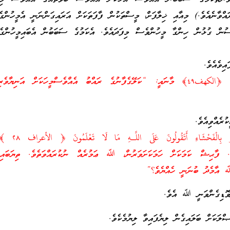
އްވާނެއެވެ.) މިއާއި ޚިލާފަށް، މީސްތަކުން ފާފަތަކަށް އަރައިގަންނަނީ އެމީހުންގެ
ްސުން ގުޅުން ހިންގާ މީހުންވެސް މިފަދައެވެ. އެކަމުގެ ސަބަބުން އެބައިމީހުންގެ
ިވެއެވެ.
وَلَا يَظْلِمُ رَبُّكَ أَحَدًا ﴿الكهف٤٩﴾ މާނައީ: “ކަލޭގެފާނުގެ ރައްބު އެއްވެސްމީހަކަށް އަނިޔާވ
ރެއްވިއެވެ.
قُلْ إِنَّ اللَّـهَ لَا يَأْمُرُ بِا
ެ. ފާޙިޝް ކަމަކަށް ހަމަކަށަވަރުން، ﷲ ޢަމުރެއް ނުކުރައްވަތެވެ. ތިޔަބައިމީ
 އާމެދު ބުނަނީ ހެއްޔެވެ؟”
ެވޮޑިގެންވަނީ ﷲ އެވެ.
ލަކަށް ބަލައިގެން ލިޔެފައިވާ ލިޔުމެކެވެ.