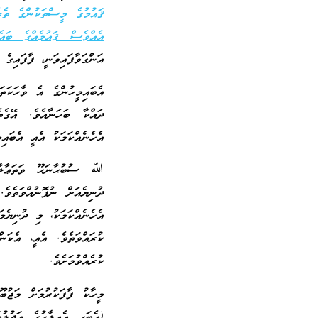
ޤައުމުގެ މީސްތަކުންގެ ތެ
އެއްވެސް ޤައުމެއްގެ ބައެ
އަންގަވާފައިވަނީ، ފާފައިގެ 
އެބައިމީހުންގެ އެ ވާހަކަތަ
ދައްކާ ބަހަނާއެވެ. އޭގެ
އެހެނެއްކަމަކު އެއީ އެބައި
ﷲ ސުބުޙާނަހޫ ވަތަޢާލާ، އ
ދުނިޔެއަށް ނުފޮނުއްވަތެވ
އެހެނެއްކަމަކު، މި ދުނިޔެމ
ކުރައްވަތެވެ. އެއީ، އެކަނ
ކުރެއްވުމަށެވެ.
މީހާކު ފާފަކުރުމަށް މަޖުބ
(އެބަހީ އެއިލާހުގެ ޢަދުލ