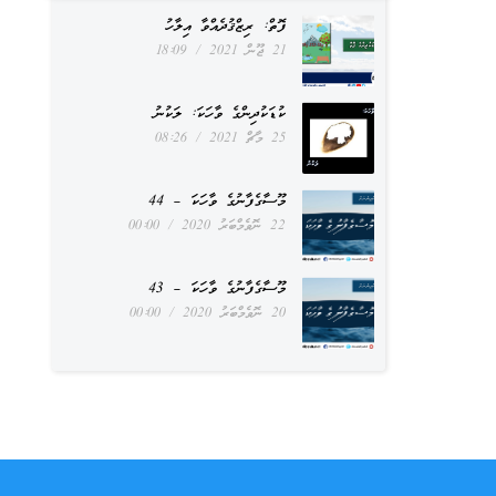
ފޮތް: ރިޒްޤުދެއްވާ އިލާހު
21 ޖޫން 2021
18:09
ކުޑަކުދިންގެ ވާހަކަ: ލަކުނު
25 މާޗް 2021
08:26
މޫސާގެފާނުގެ ވާހަކަ – 44
22 ނޮވެމްބަރު 2020
00:00
މޫސާގެފާނުގެ ވާހަކަ – 43
20 ނޮވެމްބަރު 2020
00:00