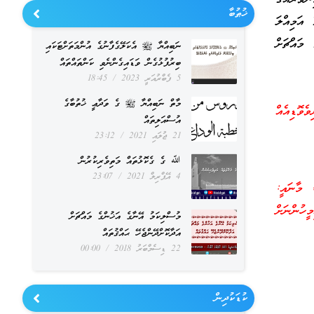
ޚުޠުބާ
 އަމިއްލަ
 މައްޗަށް
ނަބިއްޔާ ﷺ އެކަލޭގެފާނުގެ އުންމަތަށްޓަކައި
ބިރުފުޅުގެން ވަޑައިގެންނެވި ކަންތައްތައް
5 ފެބްރުއަރީ 2023
18:45
މާތް ނަބިއްޔާ ﷺ ގެ ވަދާޢީ ޚުތުބާގެ
ެރިވެވޮޑިއެއް
އުސްއަލިތައް
21 ޖުލައި 2021
23:12
ﷲ ގެ ގެކޮޅުތައް މަތިވެރިކުރުން
4 އޭޕްރިލް 2021
23:07
لْفَحْشَاءِ أَتَقُولُونَ عَلَى اللَّـهِ مَا لَا تَعْلَمُونَ ﴿ الأعراف ٢٨ ﴾ މާނައީ:
ހުންނަށް
މުސްލިކަމު އޭނާގެ އަޚުންގެ މައްޗަށް
އަދާކޮށްދޭންޖެހޭ ޙައްޤުތައް
22 ޑިސެމްބަރު 2018
00:00
ކުޑަކުދިން