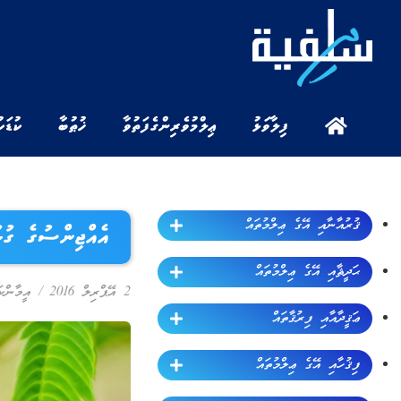
ފިލާވަޅު
ޢިލްމުވެރިންގެ ފަތުވާ
ޚުޠުބާ
ކުޑަކ
ޤުރުއާނާއި އޭގެ ޢިލްމުތައް
އެއްޖިންސުގެ ގުޅު
ޙަދީޘާއި އޭގެ ޢިލްމުތައް
2 އޭޕްރިލް 2016
/
އީމާންކ
ޢަޤީދާއާއި ފިރުޤާތައް
ފިޤުހާއި އޭގެ ޢިލްމުތައް