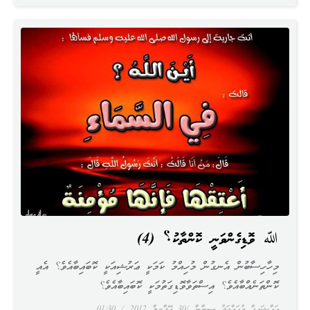
ﷲ ވޮޑިގެންވަނީ ކޮންތާކު؟ (4)
މިހާހިސާބުން އެނގުން މުހިއްމު ކަމަކީ ޢަރުޝިއަކީ ކޮބައިބާއެވެ؟ އެއީ
ކޮންތަނެއްބާއެވެ؟ އިސްތަވާވޮޑިގަތުމަކީ ކޮބައިބާއެވެ؟
އައްޝައިޚް މުޙައްމަދު ސިނާން
30 އޭޕްރިލް 2012
01:30