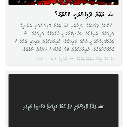
ﷲ ތަޢާލާ ވޮޑިގެންވަނީ ކޮންތާކު؟
ސުންނަތް ޖަމާޢަތުގެ ޢަޤީދާއަކީ ﷲ ތަޢާލާ ވޮޑިގެންވަނީ ޢަރުޝީގެ
މަތީގައެވެ. އެއިލާހުގެ ޢަރުޝިކޮޅުވަނީ އުޑުތަކުގެ މަތީގައެވެ. ﷲ
ތަޢާލާވޮޑިގެންވަނީ އެންމެ މަތީގައެވެ. އެއިލާހަށްވުރެ މަތީގައި އެއްވެސް
އެއްޗެއްނުވެއެވެ. އެއިލާހަށްވުރެ ބޮޑު އެއްވެސް ފަރާތެއް ނުވެއެވެ.
އަލް އަޚް ބިލާލް ޢަބްދުއްސައްތާރު
20 އޭޕްރިލް 2015
15:35