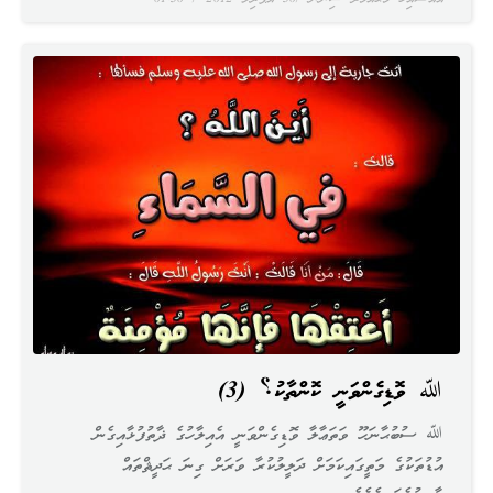
ﷲ ވޮޑިގެންވަނީ ކޮންތާކު؟ (3)
ﷲ ސުބުޙާނަހޫ ވަތަޢާލާ ވޮޑިގެންވަނީ އެއިލާހުގެ ޛާތުފުޅާއިގެން
އުޑުތަކުގެ މަތީގައިކަމަށް ދަލީލުކުރާ ވަރަށް ގިނަ ޙަދީޘްތައް