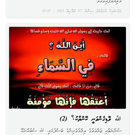
ވާރިދުވެފައިވެއެވެ.
އައްޝައިޚް މުޙައްމަދު ސިނާން
17 އޭޕްރިލް 2012
01:35
ﷲ ވޮޑިގެންވަނީ ކޮންތާކު؟ (2)
ސުންނަތާއި ޖަމާޢަތުގެ ޢިލްމުވެރިންގެ ބަސްފުޅަކީ، ﷲ ސުބުޙާނަހޫ