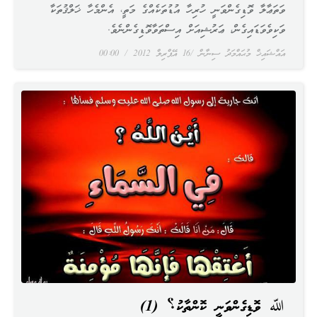
ވަތަޢާލާ ވޮޑިގެންވަނީ ހުރިހާ އުޑުތަކެއްގެ މަތީ، އެންމެހާ ޚަލްޤުތަކާ
ވަކިވެވަޑައިގެން، ޢަރުޝިއަށް އިސްތަވާވޮޑިގެންނެވެ.
އައްޝައިޚް މުޙައްމަދު ސިނާން
16 އޭޕްރިލް 2012
00:00
ﷲ ވޮޑިގެންވަނީ ކޮންތާކު؟ (1)