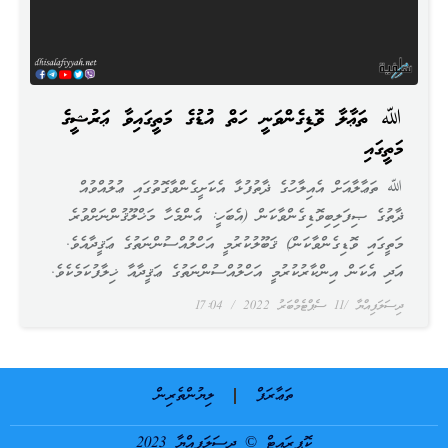
ﷲ ތަޢާލާ ވޮޑިގެންވަނީ ހަތް އުޑުގެ މަތީގައިވާ ޢަރުޝީގެ
މަތީގައި
ﷲ ތަޢާލާއަށް އެއިލާހުގެ ޛާތުފުޅާ އެކަށީގެންވާގޮތުގައި ޢުލުއްވުއް
ޛާތުގެ ޞިފަލިބިވޮޑިގެންވާކަން (އެބަހީ: އެންމެހާ މަޚްލޫޤުންނަށްވުރެ
މަތީގައި ވޮޑިގެންވާކަން) ޤަބޫލުކުރުމީ އަހްލުއްސުންނަތުގެ ޢަޤީދާއެވެ.
އަދި އެކަން އިންކާރުކުރުމީ އަހްލުއްސުންނަތުގެ ޢަޤީދާއާ ޚިލާފުކަމެކެވެ.
ދިސަލަފިއްޔާ
11 ސެޕްޓެމްބަރު 2022
17:04
ތަޢާރަފް
ލިޔުންތެރިން
ކޮޕީރައިޓް © ދިސަލަފިއްޔާ 2023