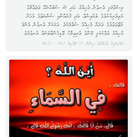
މިސުވާލަކީ އެނގުން މުހިއްމު، އަދި ﷲ ސުބުޙާނަހޫ ވަތަޢާލާގެ
މަތިވެރިކުރުމުގެ ތެރެއިންވާ، އަދި ޤުރުއާނާއި ސުންނަތުގެ މަގަށް
ރުޖޫޢަވުމުގެ ވަރަށް މުހިއްމު ސުވާލެކެވެ. އަޅަކަށް އެނގުން އެންމެ
މުހިއްމު އެއްކަމަކީ އޭނާގެ ވެރިއިލާހު ވޮޑިގެންވާތަނެއް އެނގުމެވެ.
އައްޝައިޚް މުޙައްމަދު ސިނާން
15 އޭޕްރިލް 2012
00:22