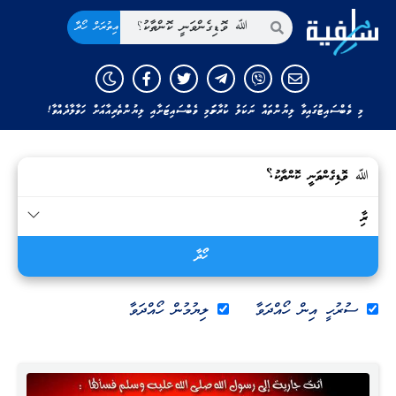
އިތުރަށް ހޯދާ
މި ވެބްސައިޓުގައިވާ ލިޔުންތައް ނަކަލު ކުރާނަމަ މި ވެބްސައިޓަށާއި ލިޔުންތެރިއާއަށް ހަވާލާދެއްވާ!
ހޯދާ
ސުރުހީ އިން ހޯއްދަވާ
ލިޔުމުން ހޯއްދަވާ