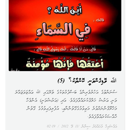
ﷲ ވޮޑިގެންވަނީ ކޮންތާކު؟ (5)
ސުނަންތުގެ އަހުލުވެރިންގެ ބަސްފުޅުތަކުގެ ތެރޭގައި ﷲ ޢައްޒަވަޖައްލަ
ވަނީ ޢަރުޝު ޚަލްޤުކުރައްވާފައެވެ. އަދި (ޢަރުޝުވަނީ) އެންމެހާ
މަޚްލޫޤުންނަށްވުރެ މަތިވުމުގެގޮތުންނާއި، އުފުލިފައިވުމުގެ ގޮތުން
ޚާއްޞަކުރައްވާފައެވެ.
އައްޝައިޚް މުޙައްމަދު ސިނާން
11 މޭ 2012
02:19