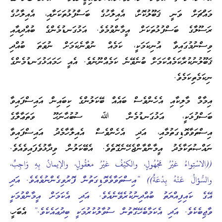
މައްޗަށް ވަނީ ޤަބޫލުކޮށް، އެއިލާހުގެ ބަސްފުޅުތަކަށާއި، އެއިލާހުގެ
ރަސޫލާގެ ބަސްފުޅުތަކަށް އީމާންވުމެވެ. އަޅުގަނޑުމެންގެ ބުއްދިއާއި
ވިސްނުމުގައިވާ އުނިކަމަކީ، ކަމެއް ނުވާނެކަމަށް ނުވަތަ ބުއްދި
ޤަބޫލުނުކުރާކަމެއްކަމަށް ބުނެވޭނެ ކަމެއްނޫނެވެ. އެއީ ހަމައަޅުގަނޑުމެންގެ
ނިކަމެތިކަމެވެ.
އިމާމް މާލިކާއި އެހެންވެސް ބައެއް ބޭކަލުންގެ ކިބައިން އައިސްފައިވާ
ބަސްފުޅަކީ، އަޅުގަނޑުމެން ﷲ ސުބުޙާނަހޫ ވަތަޢާލާގެ
އިސްތަވާވޮޑިގަތުމާއި، އަދި އެހެންވެސް އެއިލާހާމެދު އައިސްފައިވާ
ނައްޞުތަކާމެދު އީމާންވާންޖެހޭނެގޮތެވެ. އެބޭކަލުން ވިދާޅުވެފައިވެއެވެ.
((الاسْتِواءُ غيْرُ مَجْهُولٍ، والكيْفُ غيْرُ معْقُولٍ، والإيمانُ بِهِ وَاجِبٌ،
والسُّؤالُ عَنْهُ بِدْعَةٌ)) “އިސްތަވާވެވޮޑިގަތުން ފޮރުވިގެންނުވެއެވެ. އަދި
އޭގެ ކައިފިއްޔަތު ބުއްދިނުކުރެވޭނެއެވެ. އަދި އެކަމަށް އީމާންވުމަކީ
ވާޖިބެކެވެ. އަދި އެކަމާބެހޭގޮތުން ސުވާލުކުރުމަކީ ބިދުޢައެކެވެ.”
އެބަހީ،