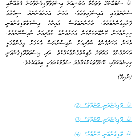
ﷲ ސުބުޙާނަހޫ ވަތަޢާލާ ޢަރުޝިއަށް އިސްތަވާވޮޑިގެންވާކަން ޤުރުއާނާއި
ސުންނަތުގައި އައިސްފައިވެއެވެ. އެކަން އަހަރެމެންނަށް ސިއްރުވެ
ފޮރުވިގެންނުވެއެވެ. އެހެންނަމަވެސް، އެއިލާހު އިސްތަވާވޮޑިގެންވަނީ
ކިހިނެއްކަން ކޮންގޮތަކަށްކަން އަހަރެމެންގެ ބުއްދިއަށް ނުވިސްނޭނެއެވެ.
އެކަން އަހަރެމެންގެ ބުއްދިއަށް ނުވިސްނުނަސް އެކަމަށް އީމާންވުމަކީ
އަހަރެމެންގެ މައްޗަށް ވާޖިބުވެގެންވާކަމެކެވެ. އަދި އިސްތަވާވޮޑިގެންވަނީ
ކިހިނެއްކަމާއި، ކޮންގޮތަކަށްކަމާމެދު ސުވާލުކުރުމަކީ ބިދުޢައެކެވެ.
(ނުނިމޭ)
_______________________
ﷲ ވޮޑިގެންވަނީ ކޮންތާކު؟ (2)
ﷲ ވޮޑިގެންވަނީ ކޮންތާކު؟ (3)
ﷲ ވޮޑިގެންވަނީ ކޮންތާކު؟ (4)