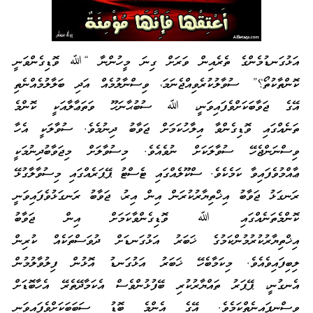
އަޅުގަނޑުމެންގެ ތެރެއިން ވަރަށް ގިނަ މީހުންނާ “ﷲ ވޮޑިގެންވަނީ
ކޮންތާކުތޯ؟” ސުވާލުކުރެވިއްޖެނަމަ، ވިސްނާލުމެއް އަދި ބަލާލުމެއްނެތި
އޭގެ ޖަވާބަކަށްވެފައިވަނީ، ﷲ ސުބުޙާނަހޫ ވަތަޢާލާއަކީ ކޮންމެ
ތަނެއްގައި ވޮޑިގެންވާ އިލާހުކަމަށް ޖަވާބު ދިނުމެވެ. ސުވާލަކީ އެހާ
ވިސްނަންޖެހޭ ސުވާލަކަށް ނުވެއެވެ. މިސުވާލަށް މިޖަވާބުދިނުމަކީ
ޢާއްމުވެފައިވާ ކަމެކެވެ. ސްކޫލެއްގައި ޓެސްޓު ޕޭޕަރެއްގައި މިސުވާލާގުޅޭ
ރަނގަޅު ޖަވާބު އިޚްތިޔާރުކުރަން އިން އިރު، ޖަވާބު ރަނގަޅުވެފައިވަނީ
ކޮންމެތަނެއްގައި ﷲ ވޮޑިގެންވާކަމަށް އިން ޖަވާބު
އިޚްތިޔާރުކުރުމުންކަމުގެ ޚަބަރު އަޅުގަނޑަށް ދުވަސްތަކެއް ކުރިން
ލިބިފައިވެއެވެ. މިކަމާބެހޭ ޚަބަރު އަޅުގަނޑު އޮޅުން ފިލުވާލުމުން
އެނގުނީ، ޕޭޕަރު ތައްޔާރުކުރި ބޭފުޅުންވެސް އެކަމާދޭތެރޭ އެހާބޮޑަށް
ވިސްނިފައިނެތްކަމެވެ. އޭގެ އެންމެ ބޮޑު ސަބަބަކަށްވެފައިވަނީ