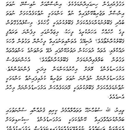
މަގުފުރެދިގެން ހިނގައިދާނެކަމެކެވެ. އިންސާނާއަށް ނުވިސްނޭ، ނުވަތަ
އިންސާނާ ތަޖުރިބާކޮށްފައިވާ ނުވާ ކަންކަމަކީ ނުވާކަމެއްކަމަށް ނުވަތަ
ބުއްދި ޤަބޫލުނުކުރާކަމެއްކަމަށް ޤަބޫލުކުރުމަކީ ގޯހެކެވެ. މިސާލެއްގެގޮތުން،
މީގެ ހާހެއްހާ އަހަރުކުރީގެ މީހަކު، މިޒަމާނުގައި މިފެންނަ ތަރައްޤީ
ޤަބޫލުކުރާނެތޯއެވެ؟ ދުނިޔޭގެ އެތަންމިތަނުގައިވާ މީހުންނާ ވަގުތުން ވާހަކަ
ދައްކާލެވި، އެތައް ދުވަހަކުން ދަތުރުކޮށްފައި ދެވޭ ތަންތަނުގެ ކަންތައްތައް
ވަގުތުން ބަލާލެވިދާނެކަމަށް ޤަބޫލުކުރާނެތޯއެވެ؟ އެހެންނަމަވެސް،
އަޅުގަނޑުމެންގެ ލޮލަށް މިހާރުއެކަންކަން މިދަނީ ފެންނަމުންނެވެ.
އަޅުގަނޑުމެންނަށް ނުފެންނަ ނުވަތަ ތަޖުރިބާ ކުރެވިފައިނުވާ ކަންކަމަކީ
ނުވާނެކަމެއްކަމަށް ޤަބޫލުކުރުމަކީ މޮޔަކަމެއްކަން އަޅުގަނޑުމެންނަށް މިހާރު
އެނގެއެވެ.
ވީއިރު، ﷲ ސުބުޙާނަހޫ ވަތަޢާލާއާމެދު ކީރިތި ޤުރުއާނާއި ސުންނަތުގައި
ބަޔާންކުރައްވާފައިވާ ކޮންމެކަމަކީ އަޅުގަނޑުމެންގެ ސިކުނޑިތަކަށް
އެކަންކަން ތަސައްވުރު ނުކުރެވޭކަމެއްކަމުގައިވީނަމަވެސް، އަޅުގަނޑުމެންގެ