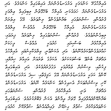
އެއިލާހާގުޅޭ ކަންކަމަކީ އަޅުގަނޑުމެންނަށް ޣައިބުގައިވާ ކަންކަމެވެ. އަދި
އަޅުގަނޑުމެންނަށް ހަމައެކަނި އެއިލާހާ ބެހޭގޮތުން ލިބިފައިވާ ޢިލްމަކީ
ޤުރުއާނާއި ސުންނަތުގައި ބަޔާންވެގެންވާ މިންވަރެވެ. އޭގެ އިތުރަށް
އަޅުގަނޑުމެންނަށް އެއިލާހާ ބެހޭގޮތުން އެއްވެސް ޢިލްމެއް
ލިބިގެންނުވެއެވެ. ޤުރުއާނާއި ސުންނަތުގައިވާ މިންވަރެއް ފިޔަވައި،
އެއިލާހާމެދު ބަސްކިޔައި ހެދުމަކީ އެއްވެސް މީހަކަށް
ހުއްދަވެގެންވާކަމެއްނޫނެވެ. އަދި އެކަންވާނީ ޢިލްމަކާއިނުލައި އެއިލާހުގެ
މައްޗަށް ބުނެވޭ ބަސްތަކަކަށެވެ. އެކަމުގެ ތެރެއަށް އަމިއްލަ ޚިޔާލާއި،
ފިކުރާއި، ވިސްނުން ވެއްދުމަކީ މަގުފުރެދުމެކެވެ. އަދި ޣައިބުގައިވާ
ކޮންމެ ކަމަކީ އަޅުގަނޑުމެންނަށް އޭގެ ޙަޤީޤަތާއި، ޞިފަ އަޅުގަނޑުމެންގެ
ކޮށި ވިސްނުންތަކަށް އެނގިގެންވާ ކަންކަމެއް ނޫނެވެ. އަޅުގަނޑުމެންގެ
މައްޗަށް ވަނީ އެއިލާހާމެދު ޤުރުއާނާއި ސުންނަތުގައި
ބަޔާންކޮށްދެއްވާފައިވާ ގޮތަށް އީމާންވެ އެކަން ޤަބޫލުކުރުމެވެ. ޣައިބުގައިވާ
ކަންތައްތަކާމެދު ސުވާލު ގިނަކޮށް، ފައިދާއެއްނެތް ސުވާލުކޮށް ހެދުމަކީ