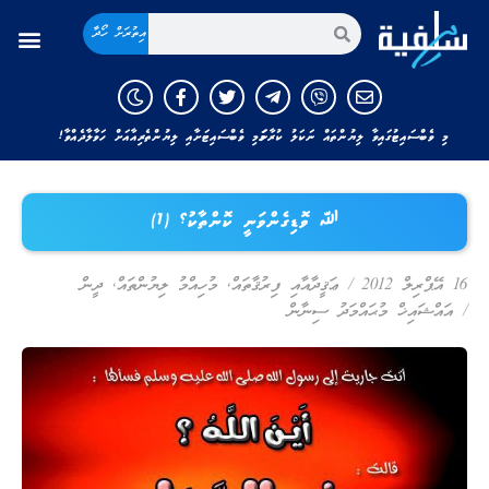
އިތުރަށް ހޯދާ
މި ވެބްސައިޓުގައިވާ ލިޔުންތައް ނަކަލު ކުރާނަމަ މި ވެބްސައިޓަށާއި ލިޔުންތެރިއާއަށް ހަވާލާދެއްވާ!
ﷲ ވޮޑިގެންވަނީ ކޮންތާކު؟ (1)
16 އޭޕްރިލް 2012
/
ޢަޤީދާއާއި ފިރުޤާތައް
,
މުހިއްމު ލިޔުންތައް
,
ދީން
/
އައްޝައިޚް މުޙައްމަދު ސިނާން