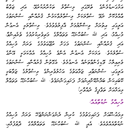
އަޅުގަނޑުމެންގެ ތެރޭގައި މިސުވާލު ތަކުރާރުކުރެވޭ، އަދި ޖަވާބު
ޢާއްމުކޮށް ދެވޭ ސުވާލަކަށް މިސުވާލުވާކަމުން ޤުރުއާނާއި ސުންނަތުގެ
އަލީގައި އިތުރަށް ވިސްނާލުމަށް ޣާފިލުވެވުމެވެ. މިސުވާލަކީ އެނގުން
މުހިއްމު، އަދި ﷲ ސުބުޙާނަހޫ ވަތަޢާލާގެ މަތިވެރިކުރުމުގެ ތެރެއިންވާ،
އަދި ޤުރުއާނާއި ސުންނަތުގެ މަގަށް ރުޖޫޢަވުމުގެ ވަރަށް މުހިއްމު
ސުވާލެކެވެ. އަޅަކަށް އެނގުން އެންމެ މުހިއްމު އެއްކަމަކީ އޭނާގެ
ވެރިއިލާހު ވޮޑިގެންވާތަނެއް އެނގުމެވެ. އެގޮތުން ޤުރުއާނާއި ސުންނަތުގެ
އަލީގައި، ސުންނަތާއި ޖަމާޢަތުގެ އަހުލުވެރިންގެ މިސުވާލުގެ ޖަވާބަކީ
ކޮބައިކަން ބަޔާންކޮށްދިނުމަށް ފަށައިގަންނަމެވެ. ﷲ ސުބުޙާނަހޫ ވަތަޢާލާ
މިއަޅާއަށް ތަޥްފީޤު ދެއްވާށި!
މުހިއްމު ނުކުތާއެއް:
މިމައުޟޫއަށް ފަށައިގަތުމުގެ ކުރިން ދެނެގަންނަންޖެހޭ ވަރަށް މުހިއްމު
ނުކުތާއެއްވެއެވެ. އެއީ ﷲ ސުބުޙާނަހޫ ވަތަޢާލާއާގެ ޛާތުފުޅާއި،