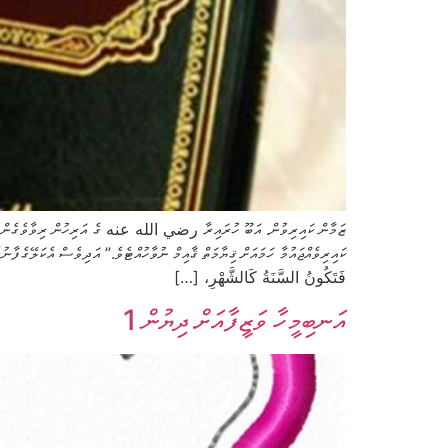
ކައިރިވެއްޖައުމާ ހަމައަށް ޤިޔާމަތް ޤާއިމް ނުވާހުއްޓެވެ.” އަދިވެސް އެކަލޭގ
فَتَكُونُ السَّنَةُ كَالشَّهْرِ، […]
އަނބިމީހާ ވަޒީފާއަށް ދިޔުން 1