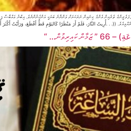
ާފަވެރީންގެ ތެރެއިން އެންމެ ގިނައިން ނަރަކަޔަށް ވަންނާނެ ބަޔަކީ އަންހެނުންނެވެ. އިބްނު ޢައްބާސް رَض
ِيتُ النَّارَ، فَلَمْ أَرَ مَنْظَرًا كَاليَوْمِ قَطُّ أَفْظَعَ، وَرَأَيْتُ أَكْثَرَ أَهْلِهَا النِّسَاءَ))1 މާނައީ: ތިމަން ކ
ކައިރިވުން… “