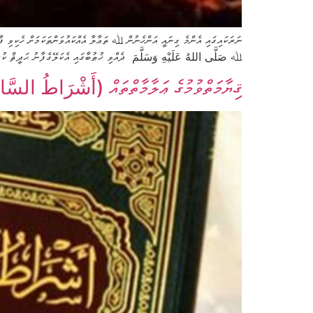
ނަރަކައިގައި އެންމެ ގިނައީ އަންހެނުން ﷲ ތަޢާލާ އެއްކައުވަންތަކަމަށް ހެކިވި ފ
ﷲ صَلَّى اللهُ عَلَيْهِ وَسَلَّمَ ދެއްވި ޚުޠުބާގައި އެކަލޭގެފާނު ޙަދީޘް ކުރެއްވިއެވެ. ((. . .أُر
ޤިޔާމަތްވުމުގެ ޢަލާމާތްތައް (أَشْرَاطُ السَّاعَةِ) – 66 ” ޒަމާން 