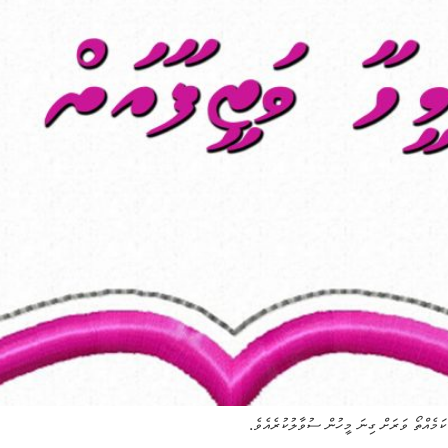
ކަމެއްތޯ ވަރަށް ގިނަ މީހުން ސުވާލުކުރެއެވެ.