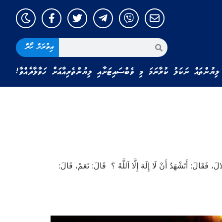
އިތުރަށް ހޯދާ
ލިޔުންތައް ނަކަލު ކުރާނަމަ މި ވެބްސައިޓަށާއި ލިޔުންތެރިއާއަށް ހަވާލާދެއްވާ!
لْهِلَالَ، فَقَالَ: أَتَشْهَدُ أَنْ لَا إِلَهَ إِلَّا اَللَّهُ ؟ قَالَ: نَعَمْ، قَالَ: