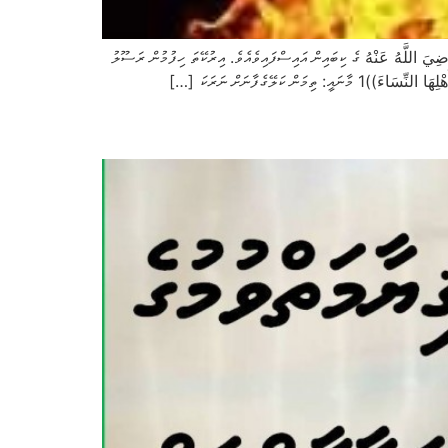
ِيَ اللَّهُ عَنْهُ ގެ ކިބައިން އައިސްފައިވެއެވެ. އިރުކޭތަ ހިފުމުން ރަސޫލު
ަލޭގެފާނަށް ނަރަކަ […]