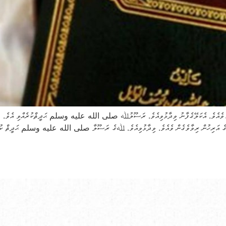
ެފާނުގެ އަރިހުން ރިވާވެގެން ވެއެވެ. ވިދާޅުވިއެވެ. ﷲގެ ރަސޫލާ صلى الله عليه وسلم ޙަދީޘް ކުރެއްވ