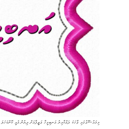
މިމައުޟޫޢުގައި ވާހަކަ ދައްކާއިރު އަނބިމީހާ ވަޒީފާއަށް ދިޔުން އެއީ ކޮންކަހަލަ 