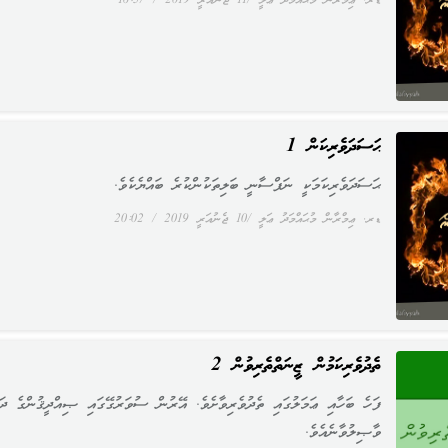
ޑރ. ޢިމްރާން މުޙައްމަދު ޢަލީ
11 ޖެނުއަރީ 2019
16:57
ޙަސަދަވެރިކަން 1
ޙަސަދަވެރިކަމަކީ ނަފްސާނީ ބަލިތަކުންކުރެ ބައްޔެކެވެ.
ޑރ. ޢިމްރާން މުޙައްމަދު ޢަލީ
10 ޖެނުއަރީ 2019
20:02
ތެދުވެރިކަމުން ޒީނަތްތެރިވުން 2
ފަހެ ބަހާއި ޢަމަލުގައި ތެދުވެރިވާށެވެ. އޭރުން ސުވަރުގޭގައި ޞިއްދީޤުންގެ ދަރ
ވާޞިލުވާނެއެވެ.