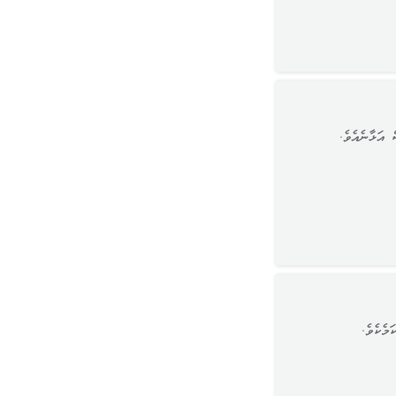
 އަޅާނެއެވެ.
މެކެވެ.