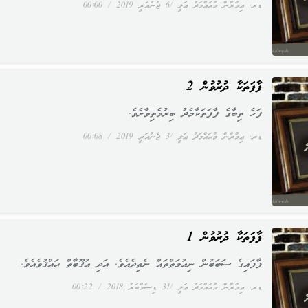
ޑރ. ޢިމްރާން މުޙައްމަދު ޢަލީ
6 ޖެނުއަރީ 2019
00:00
ފާފަތަކާ ދުރުވުން 2
ފަހެ ތިބާގެ ފާފަތަކާމެދު ބިރުވެތިވާށެވެ.
ޑރ. ޢިމްރާން މުޙައްމަދު ޢަލީ
3 ޖެނުއަރީ 2019
00:08
ފާފަތަކާ ދުރުވުން 1
ފާފައިގެ ސަބަބުން ނިޢުމަތްތައް ނެތިދެއެވެ. އަދި ޢުޤޫބާތް ޙައްޤުވެއެވެ.
ޑރ. ޢިމްރާން މުޙައްމަދު ޢަލީ
31 ޑިސެމްބަރު 2018
00:22