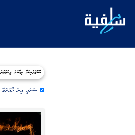
ސުރުހީ އިން ހޯއްދަވާ