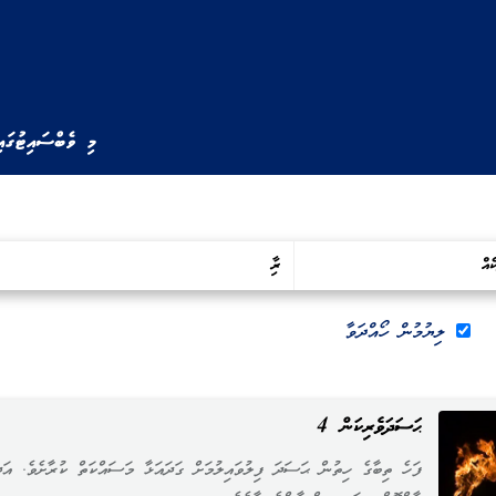
މި ވެބްސައިޓުގައ
ލިޔުމުން ހޯއްދަވާ
ޙަސަދަވެރިކަން 4
ފަހެ ތިބާގެ ހިތުން ޙަސަދަ ފިލުވައިލުމަށް ގަދައަޅާ މަސައްކަތް ކުރާށެވެ. އަދ