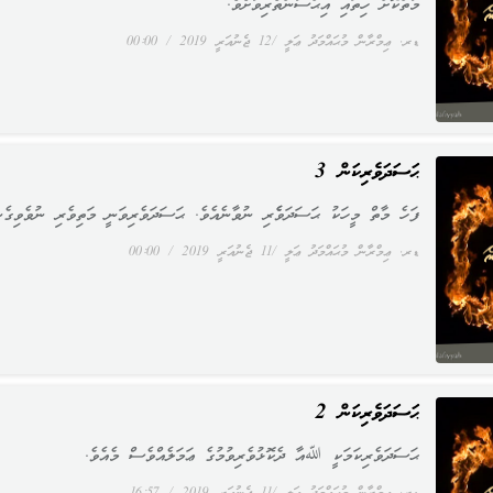
މާތްކޮށް ހިތައި އިޙްސާންތެރިވާށެވެ.
ޑރ. ޢިމްރާން މުޙައްމަދު ޢަލީ
12 ޖެނުއަރީ 2019
00:00
ޙަސަދަވެރިކަން 3
ފަހެ މާތް މީހަކު ޙަސަދަވެެރި ނުވާނެއެވެ. ޙަސަދަވެރިވަނީ މަތިވެރި ނުވެވިގެނ
ޑރ. ޢިމްރާން މުޙައްމަދު ޢަލީ
11 ޖެނުއަރީ 2019
00:00
ޙަސަދަވެރިކަން 2
ޙަސަދަވެރިކަމަކީ ﷲއާ ދެކޮޅުވެރިވުމުގެ ޢަމަލެއްވެސް މެއެވެ.