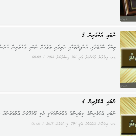
ނުބައި އެކުވެރިން 5
ތިބާގެ ބާއްޖަވެރި އުންމީދުތަކާއި މަތިވެރި ޢަޒުމަށް ނުބައި އެކުވެރިން ހުރަސް
ޑރ. ޢިމްރާން މުޙައްމަދު ޢަލީ
30 ޑިސެމްބަރު 2018
00:00
ނުބައި އެކުވެރިން 4
ނުބައި އެކުވެރިންގެ ކިބައިންވާ ގެއްލުންތަކަކީ އެކި ގޮތްގޮތަށް އާލާވަމުންދާ ކަ
ޑރ. ޢިމްރާން މުޙައްމަދު ޢަލީ
29 ޑިސެމްބަރު 2018
00:00