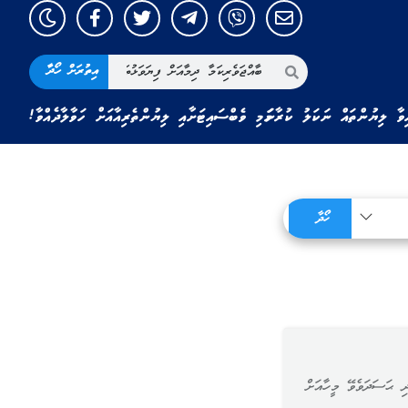
އިތުރަށް ހޯދާ
ިވާ ލިޔުންތައް ނަކަލު ކުރާނަމަ މި ވެބްސައިޓަށާއި ލިޔުންތެރިއާއަށް ހަވާލާދެއްވާ!
ހޯދާ
ި ޙަސަދަވެވޭ މީހާއަށް