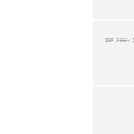
ގެ ސަބަބުން ނޭދެވޭ