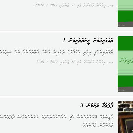
ޑރ. ޢިމްރާން މުޙައްމަދު ޢަލީ
9 ޖެނުއަރީ 2019
20:24
ތެދުވެރިކަމުން ޒީނަތްތެރިވުން 1
ތެދުވެރިކަމަކީ ރިވެތި އަޚްލާޤުގެ ތެރެއިން އެންމެ މާތްވެގެންވާ އެއް ސިފައެވެ
ޑރ. ޢިމްރާން މުޙައްމަދު ޢަލީ
8 ޖެނުއަރީ 2019
21:01
ފާފަތަކާ ދުރުވުން 3
ވާޖިބުތައް ދޫކުރެވުމުންނާ އަދި ޙަރާމްކަންތައްތައް ކުރެވުމުންވެސް ފާފަފުއްސެ
ތައުބާވާން ޖެހޭނެއެވެ.