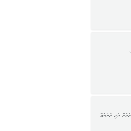
.
ވުމަށް އެދި ދަންނަވާ