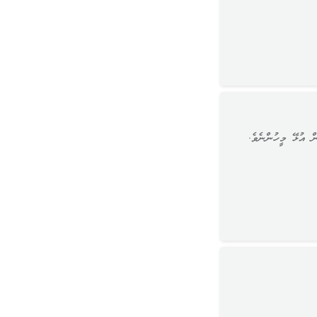
ް އުޅޭ މީހުންނެވެ.