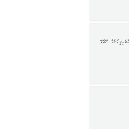
ބައިމީހުންގެ ނޭދެވޭ