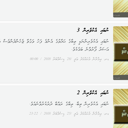
ނުބައި އެކުވެރިން 3
ނުބައި އެކުވެރިންނަކީ ތިބާގެ ޙަޔާތުގެ އެންމެ ފަހު ވަގުތާ ޖެހެންދެންވެސް އެ
އަސަރު ފޯރުވާނެ ބައެކެވެ.
ޑރ. ޢިމްރާން މުޙައްމަދު ޢަލީ
28 ޑިސެމްބަރު 2018
00:00
ނުބައި އެކުވެރިން 2
ނުބައި އެކުވެރިން ތިބާ، ތިބާގެ ރައްބާ ދުރުކުރުވާނެއެވެ.
ޑރ. ޢިމްރާން މުޙައްމަދު ޢަލީ
25 ޑިސެމްބަރު 2018
23:22